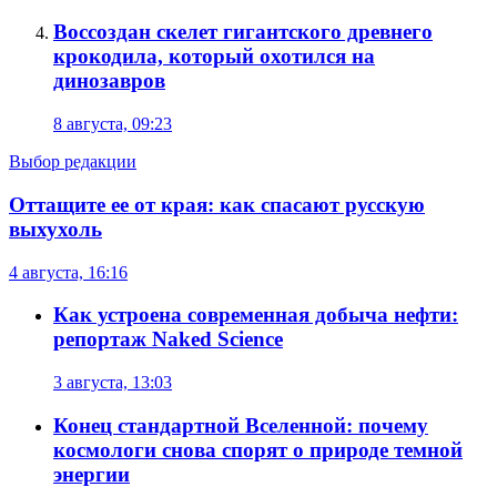
Воссоздан скелет гигантского древнего
крокодила, который охотился на
динозавров
8 августа, 09:23
Выбор редакции
Оттащите ее от края: как спасают русскую
выхухоль
4 августа, 16:16
Как устроена современная добыча нефти:
репортаж Naked Science
3 августа, 13:03
Конец стандартной Вселенной: почему
космологи снова спорят о природе темной
энергии