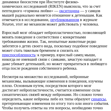
динамики биосистем при Институте физико-
химических исследований (RIKEN) выяснила, что за счет
пептидного «гормона любви» —
окситоцина
— у самцов
мышей радикально меняется отношение к детенышам. Как
отмечается в исследовании,
опубликованном
в журнале
Neuron
, этот же механизм может действовать у человека.
Взрослый мозг обладает нейропластичностью, позволяющей
менять поведение в соответствии с конкретными
требованиями жизни. Так, неопытные животные редко
заботятся о детях своего вида, поскольку подобное поведение
может стать тяжелым бременем и снизить их
приспособленность
: к примеру, взрослый самец мыши,
никогда не имевший связи с самками, зачастую нападает и
даже убивает детенышей, но может превратиться в любящего
отца после рождения собственного ребенка.
Несмотря на множество исследований, нейронные
механизмы, вызывающие изменения в поведения, изучены
плохо. Основным путем, посредством которого мозг
достигает нейропластичности, считается изменение силы
синаптических связей между нейронами. Но сложно точно
определить, какие нейроны либо их типы образуют
синапсы
,
претерпевающие изменения по итогу того или иного события.
Чтобы получить ответы на эти вопросы, необходимо точно