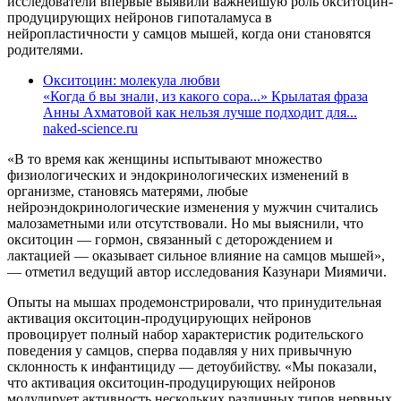
исследователи впервые выявили важнейшую роль окситоцин-
продуцирующих нейронов гипоталамуса в
нейропластичности у самцов мышей, когда они становятся
родителями.
Окситоцин: молекула любви
«Когда б вы знали, из какого сора...» Крылатая фраза
Анны Ахматовой как нельзя лучше подходит для...
naked-science.ru
«В то время как женщины испытывают множество
физиологических и эндокринологических изменений в
организме, становясь матерями, любые
нейроэндокринологические изменения у мужчин считались
малозаметными или отсутствовали. Но мы выяснили, что
окситоцин — гормон, связанный с деторождением и
лактацией — оказывает сильное влияние на самцов мышей»,
— отметил ведущий автор исследования Казунари Миямичи.
Опыты на мышах продемонстрировали, что принудительная
активация окситоцин-продуцирующих нейронов
провоцирует полный набор характеристик родительского
поведения у самцов, сперва подавляя у них привычную
склонность к инфантициду — детоубийству. «Мы показали,
что активация окситоцин-продуцирующих нейронов
модулирует активность нескольких различных типов нервных