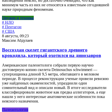
наблюдений неясно, но достаточно очевидно, что как
минимум часть из них не относятся к известным сегодняшней
науке природным феноменам.
Оружие и техника
# НЛО
# Пентагон
# США
8 августа, 09:23
Максим Абдулаев
Воссоздан скелет гигантского древнего
крокодила, который охотился на динозавров
Американские палеонтологи собрали первую научно
достоверную копию скелета Deinosuchus schwimmeri —
суперхищника длиной 9,5 метра, обитавшего в меловом
периоде. В процессе реконструкции ученые провели ревизию
уже найденных окаменелостей, упразднили один
сомнительный вид и описали новый. В итоге исследователи
классифицировали животное как предка аллигаторов, а еще
нашли у него интересные анатомические особенности пока
неясного назначения.
Палеонтология