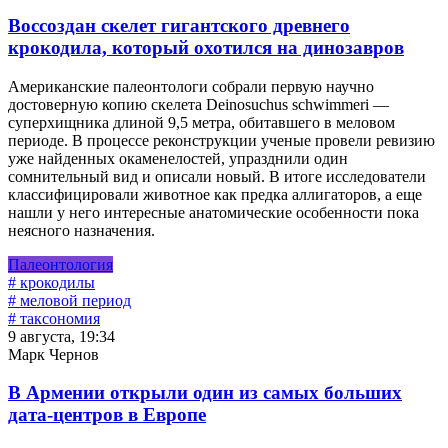
Воссоздан скелет гигантского древнего
крокодила, который охотился на динозавров
Американские палеонтологи собрали первую научно
достоверную копию скелета Deinosuchus schwimmeri —
суперхищника длиной 9,5 метра, обитавшего в меловом
периоде. В процессе реконструкции ученые провели ревизию
уже найденных окаменелостей, упразднили один
сомнительный вид и описали новый. В итоге исследователи
классифицировали животное как предка аллигаторов, а еще
нашли у него интересные анатомические особенности пока
неясного назначения.
Палеонтология
# крокодилы
# меловой период
# таксономия
9 августа, 19:34
Марк Чернов
В Армении открыли один из самых больших
дата-центров в Европе