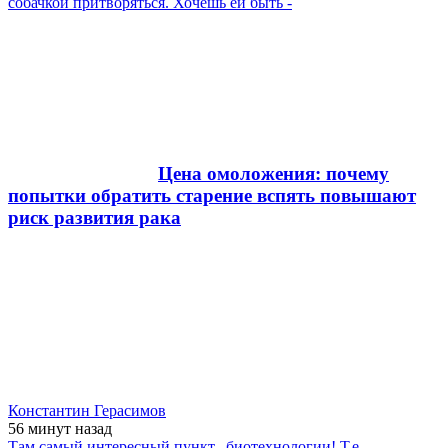
собачкой притворяться. Хочешь ей быть -
Цена омоложения: почему
попытки обратить старение вспять повышают
риск развития рака
Константин Герасимов
56 минут
назад
Там самый интересный пункт...биотехнологии! Т.е.