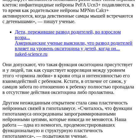
клеток: инфантицидные нейроны PeFA Ucn3+ подавляются, в
то время как родительские нейроны MPNm Calcr+
активируются, когда девственные самцы мышей встречаются
с детенышами», — пишут ученые.
Дети, пережившие развод родителей, во взрослом
возра...
Американские ученые выяснили, что развод родителей
влияет на уровень окситоцина у детей, когда он...
naked-science.ru
Они допускают, что такая функция окситоцина присутствует
и у людей, так как существует корреляция между уровнем
этого «гормона любви» в крови отца и интенсивностью его
взаимодействий с ребенком. Кстати, в отличие от самок, у
самцов забота по отношению к ребенку полностью пропадала
в отсутствие действия окситоцина либо пролактина.
Другим неожиданным открытием стала сама пластичность
нейронных связей в гипоталамусе. «Считалось, что функции
гипоталамуса опосредованы запрограммированными
нейронными цепями, которые никогда не меняются. Наша
работа — одна из немногих, продемонстрировавших
функциональную и структурную пластичность
гипоталамуса», — подытожили ученые.