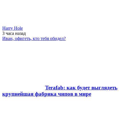
Harry Hole
3 часа
назад
Иван, офигеть, кто тебя обидел?
Terafab: как будет выглядеть
крупнейшая фабрика чипов в мире