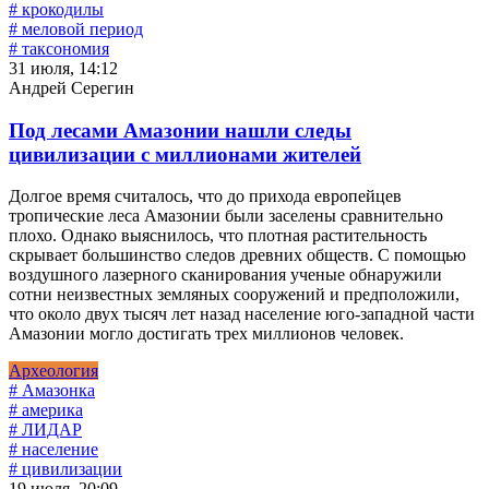
# крокодилы
# меловой период
# таксономия
31 июля, 14:12
Андрей Серегин
Под лесами Амазонии нашли следы
цивилизации с миллионами жителей
Долгое время считалось, что до прихода европейцев
тропические леса Амазонии были заселены сравнительно
плохо. Однако выяснилось, что плотная растительность
скрывает большинство следов древних обществ. С помощью
воздушного лазерного сканирования ученые обнаружили
сотни неизвестных земляных сооружений и предположили,
что около двух тысяч лет назад население юго-западной части
Амазонии могло достигать трех миллионов человек.
Археология
# Амазонка
# америка
# ЛИДАР
# население
# цивилизации
19 июля, 20:09