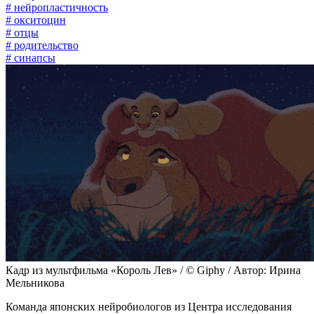
# нейропластичность
# окситоцин
# отцы
# родительство
# синапсы
Кадр из мультфильма «Король Лев» / © Giphy / Автор: Ирина
Мельникова
Команда японских нейробиологов из Центра исследования