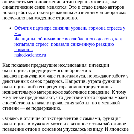
определить местоположение и тип нервных клеток, чьи
синаптические связи меняются. Это и стало целью авторов
новой работы, а таким решающим жизненным «поворотом»
послужило вынужденное отцовство.
Объятия партнера снизили уровень гормона стресса у
ж...
Женщины, обнимавшие возлюбленного до того, как
испытали стресс, показали сниженную реакцию
гормон...
naked-science.ru
Как показали предыдущие исследования, инъекции
окситоцина, продуцируемого нейронами в
паравентрикулярном ядре гипоталамуса, порождают заботу у
девственных самок грызунов. Напротив, утрата функции
окситоцина либо его рецептора демонстрирует лишь
незначительную материнское заботливое поведение. К тому
же ученые предполагают, что действие этого гормона может
способствовать началу проявления заботы, но в меньшей
степени — ее поддержанию.
Однако, в отличие от экспериментов с самками, функция
окситоцина в мужском мозге и связанное с этим заботливое
поведение отцов в основном упускалось из виду. И японские