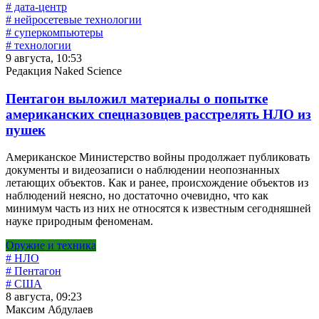
# дата-центр
# нейросетевые технологии
# суперкомпьютеры
# технологии
9 августа, 10:53
Редакция Naked Science
Пентагон выложил материалы о попытке
американских спецназовцев расстрелять НЛО из
пушек
Американское Министерство войны продолжает публиковать
документы и видеозаписи о наблюдении неопознанных
летающих объектов. Как и ранее, происхождение объектов из
наблюдений неясно, но достаточно очевидно, что как
минимум часть из них не относятся к известным сегодняшней
науке природным феноменам.
Оружие и техника
# НЛО
# Пентагон
# США
8 августа, 09:23
Максим Абдулаев