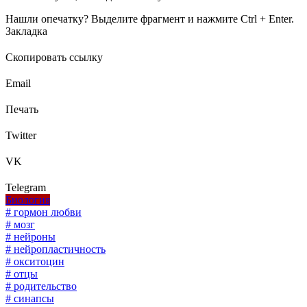
Нашли опечатку? Выделите фрагмент и нажмите Ctrl + Enter.
Закладка
Скопировать ссылку
Email
Печать
Twitter
VK
Telegram
Биология
# гормон любви
# мозг
# нейроны
# нейропластичность
# окситоцин
# отцы
# родительство
# синапсы