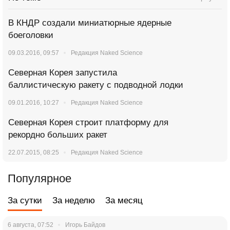
В КНДР создали миниатюрные ядерные
боеголовки
09.03.2016, 09:57
Редакция Naked Science
Северная Корея запустила
баллистическую ракету с подводной лодки
09.01.2016, 10:27
Редакция Naked Science
Северная Корея строит платформу для
рекордно больших ракет
22.07.2015, 08:25
Редакция Naked Science
Популярное
За сутки
За неделю
За месяц
6 августа, 07:52
Игорь Байдов