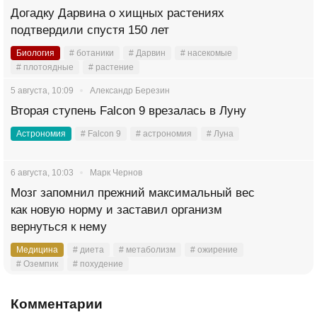
Догадку Дарвина о хищных растениях
подтвердили спустя 150 лет
Биология
# ботаники
# Дарвин
# насекомые
# плотоядные
# растение
5 августа, 10:09
Александр Березин
Вторая ступень Falcon 9 врезалась в Луну
Астрономия
# Falcon 9
# астрономия
# Луна
6 августа, 10:03
Марк Чернов
Мозг запомнил прежний максимальный вес
как новую норму и заставил организм
вернуться к нему
Медицина
# диета
# метаболизм
# ожирение
# Оземпик
# похудение
Комментарии