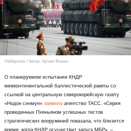
©Wikipedia / Автор: Артем Фомин
О планируемом испытании КНДР
межконтинентальной баллистической ракеты со
ссылкой на центральную северокорейскую газету
«Нодон синмун»
заявило
агентство ТАСС. «Серия
проведенных Пхеньяном успешных тестов
стратегических вооружений показала, что близится
время, когда КНДР осуществит запуск МБР», –