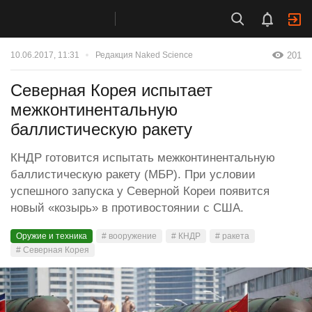
201
10.06.2017, 11:31
Редакция Naked Science
Северная Корея испытает
межконтинентальную
баллистическую ракету
КНДР готовится испытать межконтинентальную
баллистическую ракету (МБР). При условии
успешного запуска у Северной Кореи появится
новый «козырь» в противостоянии с США.
Оружие и техника
# вооружение
# КНДР
# ракета
# Северная Корея