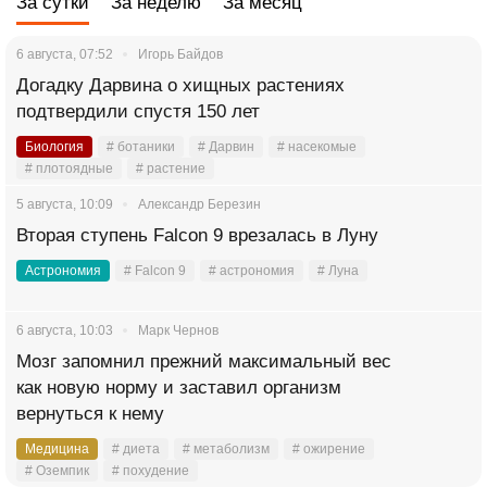
За сутки
За неделю
За месяц
6 августа, 07:52
Игорь Байдов
Догадку Дарвина о хищных растениях
подтвердили спустя 150 лет
Биология
# ботаники
# Дарвин
# насекомые
# плотоядные
# растение
5 августа, 10:09
Александр Березин
Вторая ступень Falcon 9 врезалась в Луну
Астрономия
# Falcon 9
# астрономия
# Луна
6 августа, 10:03
Марк Чернов
Мозг запомнил прежний максимальный вес
как новую норму и заставил организм
вернуться к нему
Медицина
# диета
# метаболизм
# ожирение
# Оземпик
# похудение