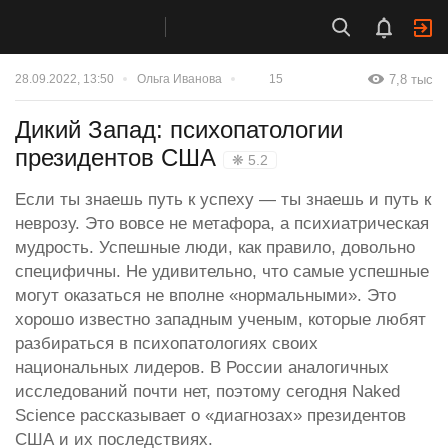
7,8 тыс
28.09.2022, 13:50
Ольга Иванова
15
Дикий Запад: психопатологии
президентов США
❋ 5.2
Если ты знаешь путь к успеху — ты знаешь и путь к
неврозу. Это вовсе не метафора, а психиатрическая
мудрость. Успешные люди, как правило, довольно
специфичны. Не удивительно, что самые успешные
могут оказаться не вполне «нормальными». Это
хорошо известно западным ученым, которые любят
разбираться в психопатологиях своих
национальных лидеров. В России аналогичных
исследований почти нет, поэтому сегодня Naked
Science рассказывает о «диагнозах» президентов
США и их последствиях.