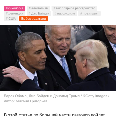
Психология
# алкоголизм
# биполярное расстройство
# деменция
# Джо Байден
# нарциссизм
# президент
# США
Выбор редакции
Барак Обама, Джо Байден и Дональд Трамп / ©Getty images /
Автор: Михаил Григорьев
В этой статье по большей части разговор пойдет,