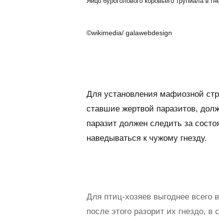
Яйцо буроголового коровьего трупиала в гн
©wikimedia/ galawebdesign
Для установления мафиозной стр
ставшие жертвой паразитов, долж
паразит должен следить за состо
наведываться к чужому гнезду.
Для птиц-хозяев выгоднее всего 
после этого разорит их гнездо, 