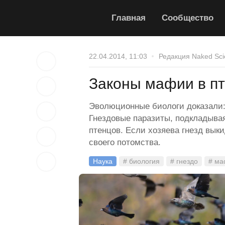
Главная
Сообщество
22.04.2014, 11:03
Редакция Naked Sci
Законы мафии в п
Эволюционные биологи доказали: 
Гнездовые паразиты, подкладывая
птенцов. Если хозяева гнезд вы
своего потомства.
Наука
# биология
# гнездо
# м