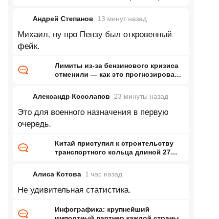
ранее Naked Science
Андрей Степанов
13 минут
назад
Михаил, ну про Пензу был откровенный
фейк.
Лимиты из-за бензинового кризиса
отменили — как это прогнозировал
ранее Naked Science
Александр Косолапов
23 минуты
назад
Это для военного назначения в первую
очередь.
Китай приступил к строительству
транспортного кольца длиной 27
тысяч километров
Алиса Котова
1 час
назад
Не удивительная статистика.
Инфографика: крупнейший
импортный партнер каждой страны