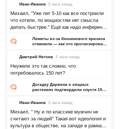
Иван Иванов
3 часа
назад
Михаил, "Уже лет 5-10 как все построили
что хотели, по мощностям нет смысла
делать быстрее." Ещё как надо инференс
и обучение моделей это будущее,
Лимиты из-за бензинового кризиса
отменили — как это прогнозировал
ранее Naked Science
Дмитрий Нетсев
3 часа
назад
Неужели это так сложно, что
потребовалось 150 лет?
Догадку Дарвина о хищных
растениях подтвердили спустя 150
лет
Иван Иванов
3 часа
назад
Михаил, " Ну и по классике мужчин не
считают за людей" Такая вот идеология и
культура в обществе, на западе в рамках