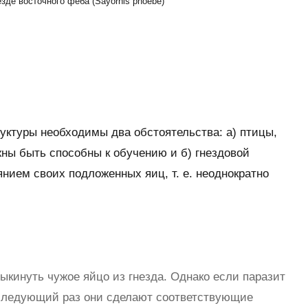
езде восточного феба (Sayornis phoebe)
уктуры необходимы два обстоятельства: а) птицы,
ны быть способны к обучению и б) гнездовой
янием своих подложенных яиц, т. е. неоднократно
выкинуть чужое яйцо из гнезда. Однако если паразит
в следующий раз они сделают соответствующие