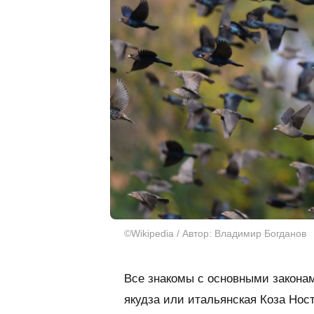
©Wikipedia / Автор: Владимир Богданов
Все знакомы с основными законам
якудза или итальянская Коза Нос