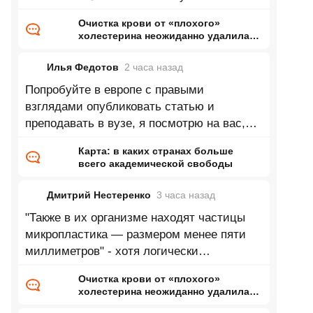
пластика и получился такой
Очистка крови от «плохого»
холестерина неожиданно удалила
«вечные химикаты» и микропластик
Илья Федотов
2 часа
назад
Попробуйте в европе с правыми
взглядами опубликовать статью и
преподавать в вузе, я посмотрю на вас,
как вас попытаются выдавить из научного
Карта: в каких странах больше
и
всего академической свободы
Дмитрий Нестеренко
3 часа
назад
"Также в их организме находят частицы
микропластика — размером менее пяти
миллиметров" - хотя логически
утверждение верно про микропластик, но 5
Очистка крови от «плохого»
мм
холестерина неожиданно удалила
«вечные химикаты» и микропластик