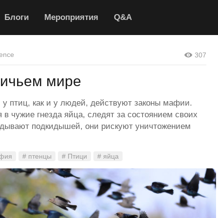
Блоги
Мероприятия
Q&A
ence
307
тичьем мире
у птиц, как и у людей, действуют законы мафии.
 в чужие гнезда яйца, следят за состоянием своих
кидывают подкидышей, они рискуют уничтожением
афия
# птенцы
# Птици
# яйца