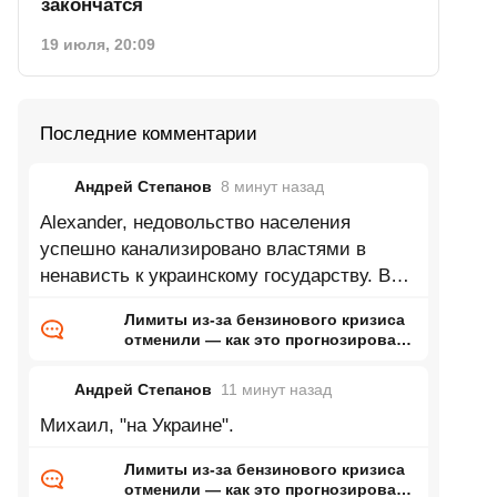
закончатся
19 июля, 20:09
Последние комментарии
Андрей Степанов
8 минут
назад
Alexander, недовольство населения
успешно канализировано властями в
ненависть к украинскому государству. В
моем окружении пацифистов практически
Лимиты из-за бензинового кризиса
не
отменили — как это прогнозировал
ранее Naked Science
Андрей Степанов
11 минут
назад
Михаил, "на Украине".
Лимиты из-за бензинового кризиса
отменили — как это прогнозировал