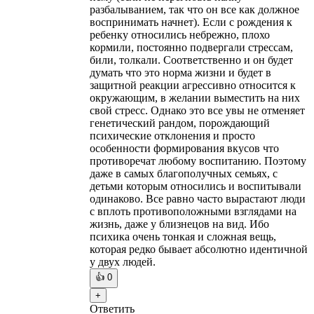
разбалыванием, так что он все как должное
воспринимать начнет). Если с рождения к
ребенку относились небрежно, плохо
кормили, постоянно подвергали стрессам,
били, толкали. Соответственно и он будет
думать что это норма жизни и будет в
защитной реакции агрессивно относится к
окружающим, в желании выместить на них
свой стресс. Однако это все увы не отменяет
генетический рандом, порождающий
психические отклонения и просто
особенности формирования вкусов что
противоречат любому воспитанию. Поэтому
даже в самых благополучных семьях, с
детьми которым относились и воспитывали
одинаково. Все равно часто вырастают люди
с вплоть противоположными взглядами на
жизнь, даже у близнецов на вид. Ибо
психика очень тонкая и сложная вещь,
которая редко бывает абсолютно идентичной
у двух людей.
👍
0
+
Ответить