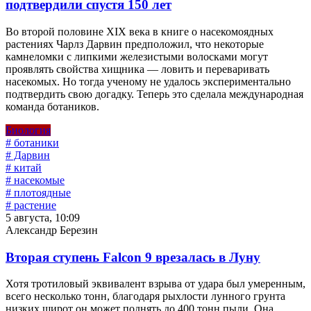
подтвердили спустя 150 лет
Во второй половине XIX века в книге о насекомоядных
растениях Чарлз Дарвин предположил, что некоторые
камнеломки с липкими железистыми волосками могут
проявлять свойства хищника — ловить и переваривать
насекомых. Но тогда ученому не удалось экспериментально
подтвердить свою догадку. Теперь это сделала международная
команда ботаников.
Биология
# ботаники
# Дарвин
# китай
# насекомые
# плотоядные
# растение
5 августа, 10:09
Александр Березин
Вторая ступень Falcon 9 врезалась в Луну
Хотя тротиловый эквивалент взрыва от удара был умеренным,
всего несколько тонн, благодаря рыхлости лунного грунта
низких широт он может поднять до 400 тонн пыли. Она