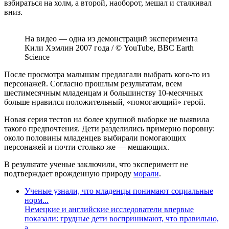
взбираться на холм, а второй, наоборот, мешал и сталкивал
вниз.
На видео ― одна из демонстраций эксперимента
Кили Хэмлин 2007 года / © YouTube, BBC Earth
Science
После просмотра малышам предлагали выбрать кого-то из
персонажей. Согласно прошлым результатам, всем
шестимесячным младенцам и большинству 10-месячных
больше нравился положительный, «помогающий» герой.
Новая серия тестов на более крупной выборке не выявила
такого предпочтения. Дети разделились примерно поровну:
около половины младенцев выбирали помогающих
персонажей и почти столько же ― мешающих.
В результате ученые заключили, что эксперимент не
подтверждает врожденную природу
морали
.
Ученые узнали, что младенцы понимают социальные
норм...
Немецкие и английские исследователи впервые
показали: грудные дети воспринимают, что правильно,
а...