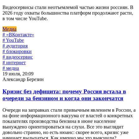
Видеосервисы стали неотъемлемой частью жизни россиян. В
2026 году охваты большинства платформ продолжают расти,
в том числе YouTube.
Медиа
# «ВКонтакте»
# YouTube
# аудитория
# блокировки
# видеосервис
# интернет
# медиа
19 июля, 20:09
Александр Березин
Кризис без дефицита: почему Россия встала в
очереди за бензином и когда они закончатся
Очереди на заправках стали привычным явлением в России, а
на фоне информационного вакуума от властей о конкретных
показателях производства бензина в июне население
вынуждено ориентироваться на слухи. Все это выглядит
довольно странно, но есть нюанс: скорее всего, кризис уже
начинает выдыхаться. Как именно мы это выяснили?