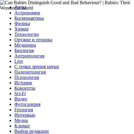
Лента
Астрономия
Космонавтика
Физика
Химия
Технологии
Оружие и техника
Медицина
Биология
Антропология
Live
С точки зрения науки
Палеонтология
Психология
История
Концепты
Sci-Fi
Видео
Фотогалерея
Геология
Интервью
Медиа
Климат
Выбор редакции