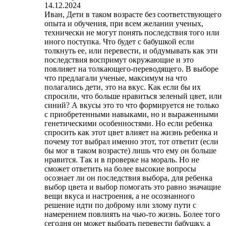
14.12.2024
Иван, Дети в таком возрасте без соответствующего
опыта и обучения, при всем желании ученых,
технически не могут понять последствия того или
иного поступка. Что будет с бабушкой если
толкнуть ее, или перевести, и обдумывать как эти
последствия воспримут окружающие и это
повлияет на толкающего-переводящего. В выборе
что предлагали ученые, максимум на что
полагались дети, это на вкус. Как если бы их
спросили, что больше нравиться зеленый цвет, или
синий? А вкусы это то что формируется не только
с приобретенными навыками, но и выраженными
генетическими особенностями. Но если ребенка
спросить как этот цвет влияет на жизнь ребенка и
почему тот выбрал именно этот, тот ответит (если
бы мог в таком возрасте) лишь что ему он больше
нравится. Так и в проверке на мораль. Но не
сможет ответить на более высокие вопросы
осознает ли он последствия выбора, для ребенка
выбор цвета и выбор помогать это равно значащие
вещи вкуса и настроения, а не осознанного
решение идти по доброму или злому пути с
намерением повлиять на чью-то жизнь. Более того
сегодня он может выбрать перевести бабушку, а