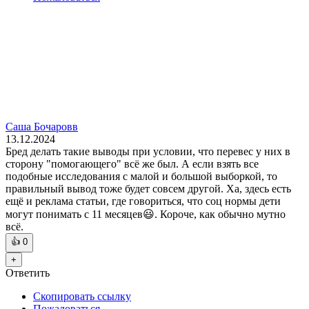
Саша Бочаровв
13.12.2024
Бред делать такие выводы при условии, что перевес у них в
сторону "помогающего" всë же был. А если взять все
подобные исследования с малой и большой выборкой, то
правильный вывод тоже будет совсем другой. Ха, здесь есть
ещë и реклама статьи, где говориться, что соц нормы дети
могут понимать с 11 месяцев😃. Короче, как обычно мутно
всë.
👍
0
+
Ответить
Скопировать ссылку
Пожаловаться