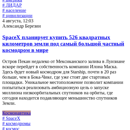
# ЛИДАР
# население
# цивилизации
4 августа, 12:03
Александр Березин
SpaceX планирует купить 526 квадратных
километров земли под самый большой частный
космодром в мире
Остров Пекан недалеко от Мексиканского залива в Луизиане
вскоре перейдет в собственность компании Илона Маска.
Здесь будет новый космодром для Starship, почти в 20 раз
больше, чем в Бока-Чике, где уже стоят две стартовых
площадки. Уникальное местоположение позволит компании
попытаться реализовать амбициозную цель о запуске
миллиона низкоорбитальных спутников на орбиты, где
сегодня находится подавляющее меньшинство спутников
Земли.
Космонавтика
# SpaceX
# космодромы
# космос