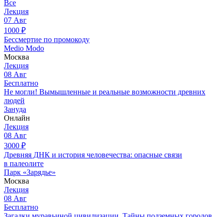
Все
Лекция
07
Авг
1000
₽
Бессмертие по промокоду
Medio Modo
Москва
Лекция
08
Авг
Бесплатно
Не могли! Вымышленные и реальные возможности древних
людей
Зануда
Онлайн
Лекция
08
Авг
3000
₽
Древняя ДНК и история человечества: опасные связи
в палеолите
Парк «Зарядье»
Москва
Лекция
08
Авг
Бесплатно
Загадки муравьиной цивилизации. Тайны подземных городов