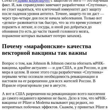
Covid-19
прямо коррелирует
с защитой от него — это научный
факт. И, как справедливо замечают разработчики «Спутника»,
не стоит надеяться, что клеточный иммунитет даст защиту
после падения уровня антител. Точнее, защиту-то он даст —
через три-четыре дня после начала заболевания. Только вот
«дельта» развивается так быстро, что за это время успевает
поразить и легкие, и сосуды, и иной раз добраться до
обоняния (то есть до части тканей головного мозга,
поражение которых вызывает потерю запахов).
Почему «марафонские» качества
векторной вакцины так важны
Вопрос о том, как Johnson & Johnson смогла обогнать мРНК-
вакцины, крайне актуален — и для США, и для России, и для
мира в целом. В июне этого года разработчики «Спутника»
первыми четко осознали необходимость ревакцинации и
настояли на ее разрешении для всех жителей России. В
Израиле отреагировали уже в августе.
А вот в США разрешения на ревакцинацию всего населения
до самого недавнего времени не было. Дело в том, что мРНК-
вакцины от Pfizer и Moderna вызывают ряд редких, но
неприятных побочных эффектов. Скажем, у привитых Pfizer в