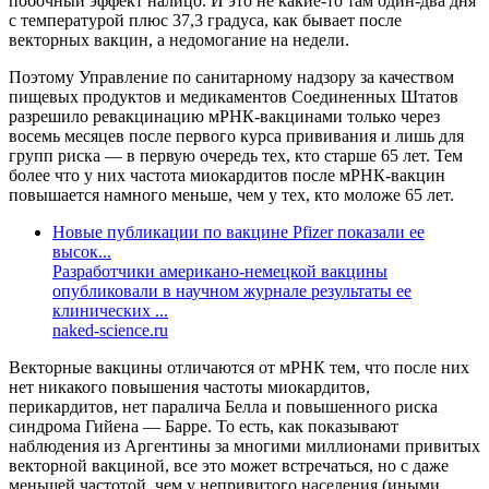
побочный эффект налицо. И это не какие-то там один-два дня
с температурой плюс 37,3 градуса, как бывает после
векторных вакцин, а недомогание на недели.
Поэтому Управление по санитарному надзору за качеством
пищевых продуктов и медикаментов Соединенных Штатов
разрешило ревакцинацию мРНК-вакцинами только через
восемь месяцев после первого курса прививания и лишь для
групп риска — в первую очередь тех, кто старше 65 лет. Тем
более что у них частота миокардитов после мРНК-вакцин
повышается намного меньше, чем у тех, кто моложе 65 лет.
Новые публикации по вакцине Pfizer показали ее
высок...
Разработчики американо-немецкой вакцины
опубликовали в научном журнале результаты ее
клинических ...
naked-science.ru
Векторные вакцины отличаются от мРНК тем, что после них
нет никакого повышения частоты миокардитов,
перикардитов, нет паралича Белла и повышенного риска
синдрома Гийена — Барре. То есть, как показывают
наблюдения из Аргентины за многими миллионами привитых
векторной вакциной, все это может встречаться, но с даже
меньшей частотой, чем у непривитого населения (иными