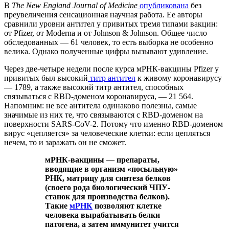
В
The New England Journal of Medicine
опубликована
без
преувеличения сенсационная научная работа. Ее авторы
сравнили уровни антител у привитых тремя типами вакцин:
от Pfizer, от Moderna и от Johnson & Johnson. Общее число
обследованных — 61 человек, то есть выборка не особенно
велика. Однако полученные цифры вызывают удивление.
Через две-четыре недели после курса мРНК-вакцины Pfizer у
привитых был высокий
титр антител
к живому коронавирусу
— 1789, а также высокий титр антител, способных
связываться с RBD-доменом коронавируса, — 21 564.
Напомним: не все антитела одинаково полезны, самые
значимые из них те, что связываются с RBD-доменом на
поверхности SARS-CoV-2. Потому что именно RBD-доменом
вирус «цепляется» за человеческие клетки: если цепляться
нечем, то и заражать он не сможет.
мРНК-вакцины — препараты,
вводящие в организм «посыльную»
РНК, матрицу для синтеза белков
(своего рода биологический ЧПУ-
станок для производства белков).
Такие
мРНК
позволяют клетке
человека вырабатывать белки
патогена, а затем иммунитет учится