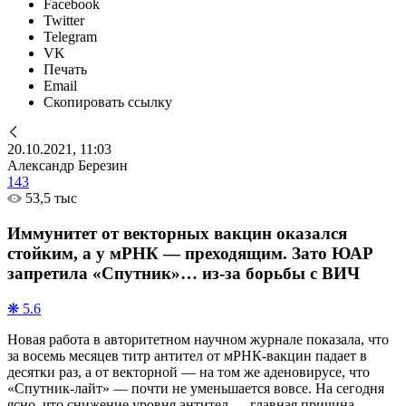
Facebook
Twitter
Telegram
VK
Печать
Email
Скопировать ссылку
20.10.2021, 11:03
Александр Березин
143
53,5 тыс
Иммунитет от векторных вакцин оказался
стойким, а у мРНК — преходящим. Зато ЮАР
запретила «Спутник»… из-за борьбы с ВИЧ
❋ 5.6
Новая работа в авторитетном научном журнале показала, что
за восемь месяцев титр антител от мРНК-вакцин падает в
десятки раз, а от векторной — на том же аденовирусе, что
«Спутник-лайт» — почти не уменьшается вовсе. На сегодня
ясно, что снижение уровня антител — главная причина