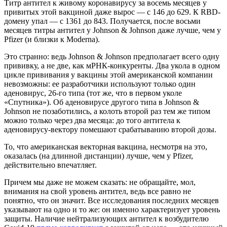
Титр антител к живому коронавирусу за восемь месяцев у
привитых этой вакциной даже вырос — с 146 до 629. К RBD-
домену упал — с 1361 до 843. Получается, после восьми
месяцев титры антител у Johnson & Johnson даже лучше, чем у
Pfizer (и близки к Moderna).
Это странно: ведь Johnson & Johnson предполагает всего одну
прививку, а не две, как мРНК-конкуренты. Два укола в одном
цикле прививания у вакцины этой американской компании
невозможны: ее разработчики используют только один
аденовирус, 26-го типа (тот же, что в первом уколе
«Спутника»). Об аденовирусе другого типа в Johnson &
Johnson не позаботились, а колоть второй раз тем же типом
можно только через два месяца: до того антитела к
аденовирусу-вектору помешают срабатыванию второй дозы.
То, что американская векторная вакцина, несмотря на это,
оказалась (на длинной дистанции) лучше, чем у Pfizer,
действительно впечатляет.
Причем мы даже не можем сказать: не обращайте, мол,
внимания на свой уровень антител, ведь все равно не
понятно, что он значит. Все исследования последних месяцев
указывают на одно и то же: он именно характеризует уровень
защиты. Наличие нейтрализующих антител к возбудителю