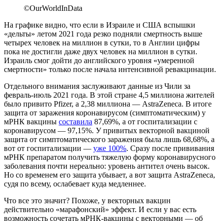
©OurWorldInData
На графике видно, что если в Израиле и США вспышки
«дельты» летом 2021 года резко подняли смертность выше
четырех человек на миллион в сутки, то в Англии цифры
пока не достигли даже двух человек на миллион в сутки.
Израиль смог дойти до английского уровня «умеренной
смертности» только после начала интенсивной ревакцинации.
Отдельного внимания заслуживают данные из Чили за
февраль-июль 2021 года. В этой стране 4,5 миллиона жителей
было привито Pfizer, а 2,38 миллиона — AstraZeneca. В итоге
защита от заражения коронавирусом (симптоматическим) у
мРНК вакцины
составила
87,69%, а от госпитализации с
коронавирусом — 97,15%. У привитых векторной вакциной
защита от симптоматического заражения была лишь 68,68%, а
вот от госпитализации —
уже 100%
. Сразу после прививания
мРНК препаратом получить тяжелую форму коронавирусного
заболевания почти нереально: уровень антител очень высок.
Но со временем его защита убывает, а вот защита AstraZeneca,
судя по всему, ослабевает куда медленнее.
Что все это значит? Похоже, у векторных вакцин
действительно «марафонский» эффект. И если у вас есть
возможность сочетать мРНК-вакцины с векторными — об