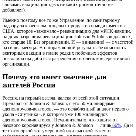
словами, вакцинация здесь никаких рисков точно не
добавляет).
Именно поэтому все то же Управление по санитарному
надзору за качеством пищевых продуктов и медикаментов
США, которое «зажимало» ревакцинацию для мРНК-вакцин,
на днях разрешила ревакцинацию Johnson & Johnson для всех,
кто старше 18. Без ограничений. И — внимание! — с частотой
раз в два месяца. Это поражающий результат: безопасность
векторных вакцин в плане редких побочных эффектов
позволила им добиться разрешения от очень консервативной
организации.
Почему это имеет значение для
жителей России
Россия, на первый взгляд, далека от всей этой ситуации.
Препарат от Johnson & Johnson, с его 50 миллиардами
аденовирусов-векторов, — это ослабленный аналог первого
укола «Спутника», в котором уже 100 миллиардов
аденовирусов-векторов. Неудивительно, что защита от
базового коронавируса у Johnson & Johnson — лишь
66%
. Да и
те с оговоркой «от умеренной или высокой тяжести