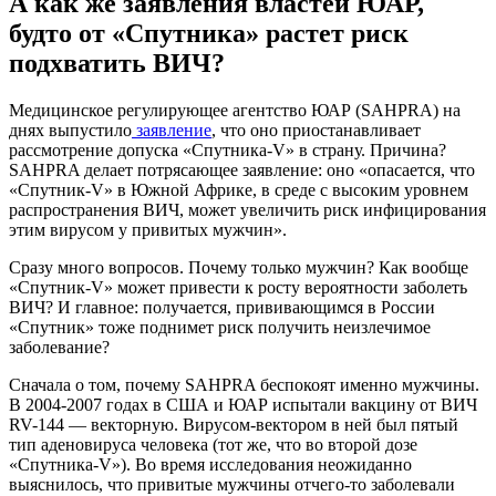
А как же заявления властей ЮАР,
будто от «Спутника» растет риск
подхватить ВИЧ?
Медицинское регулирующее агентство ЮАР (SAHPRA) на
днях выпустило
заявление
, что оно приостанавливает
рассмотрение допуска «Спутника-V» в страну. Причина?
SAHPRA делает потрясающее заявление: оно «опасается, что
«Спутник-V» в Южной Африке, в среде с высоким уровнем
распространения ВИЧ, может увеличить риск инфицирования
этим вирусом у привитых мужчин».
Сразу много вопросов. Почему только мужчин? Как вообще
«Спутник-V» может привести к росту вероятности заболеть
ВИЧ? И главное: получается, прививающимся в России
«Спутник» тоже поднимет риск получить неизлечимое
заболевание?
Сначала о том, почему SAHPRA беспокоят именно мужчины.
В 2004-2007 годах в США и ЮАР испытали вакцину от ВИЧ
RV-144 — векторную. Вирусом-вектором в ней был пятый
тип аденовируса человека (тот же, что во второй дозе
«Спутника-V»). Во время исследования неожиданно
выяснилось, что привитые мужчины отчего-то заболевали