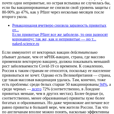
почти одни непривитые, но острая вспышка не случилась бы,
если бы вакцинированные не снизили свой уровень защиты с
80-90% до 47%, как у Pfizer через несколько месяцев после
второго укола.
Ревакцинация вчетверо снизила заразность привитых
от...
Если привитые Pfizer все же заболели, то они разносят
коронавирус так же, как и непривитые — но т...
naked-science.ru
Если иммунитет от векторных вакцин
действительно
убывает дольше, чем от мРНК-вакцин, страна, где массово
применяли векторную вакцину, должна показывать меньший
рост заболеваемости Covid-19 со временем. К сожалению,
Россия к таким странам не относится, поскольку ее население
прививаться не хочет. Однако есть Великобритания — страна,
где такая массовая вакцинация удалась. Там, конечно, тоже
есть проблемы: среди белых старше 50 вакцинированы
94%
, а
среди черных —
всего
72% (соответственно, в Лондоне
привитых меньше, чем в других местах). Более бедные (и,
соответственно, менее образованные) привиты хуже более
богатых и образованных. Но даже чернокожие англичане все
равно привиты в большей мере, чем жители России. Так что
по англичанам вполне можно понять, насколько эффективны