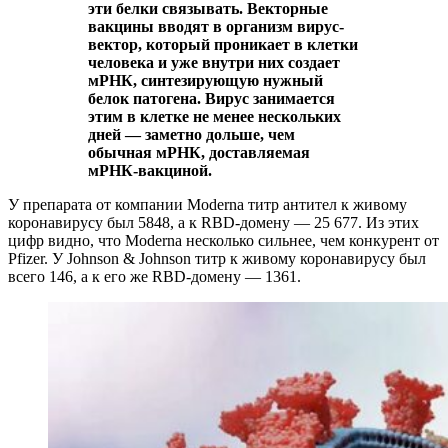
эти белки связывать. Векторные
вакцины вводят в организм вирус-
вектор, который проникает в клетки
человека и уже внутри них создает
мРНК, синтезирующую нужный
белок патогена. Вирус занимается
этим в клетке не менее нескольких
дней — заметно дольше, чем
обычная мРНК, доставляемая
мРНК-вакциной.
У препарата от компании Moderna титр антител к живому
коронавирусу был 5848, а к RBD-домену — 25 677. Из этих
цифр видно, что Moderna несколько сильнее, чем конкурент от
Pfizer. У Johnson & Johnson титр к живому коронавирусу был
всего 146, а к его же RBD-домену — 1361.