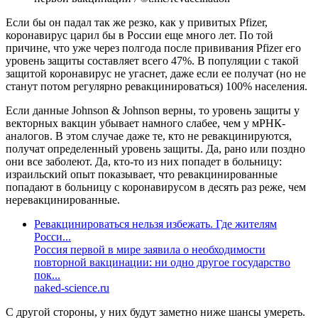
Если бы он падал так же резко, как у привитых Pfizer,
коронавирус царил бы в России еще много лет. По той
причине, что уже через полгода после прививания Pfizer его
уровень защиты составляет всего 47%. В популяции с такой
защитой коронавирус не угаснет, даже если ее получат (но не
станут потом регулярно ревакцинироваться) 100% населения.
Если данные Johnson & Johnson верны, то уровень защиты у
векторных вакцин убывает намного слабее, чем у мРНК-
аналогов. В этом случае даже те, кто не ревакцинируются,
получат определенный уровень защиты. Да, рано или поздно
они все заболеют. Да, кто-то из них попадет в больницу:
израильский опыт показывает, что ревакцинированные
попадают в больницу с коронавирусом в десять раз реже, чем
неревакцинированные.
Ревакцинироваться нельзя избежать. Где жителям
Росси...
Россия первой в мире заявила о необходимости
повторной вакцинации: ни одно другое государство
пок...
naked-science.ru
С другой стороны, у них будут заметно ниже шансы умереть.