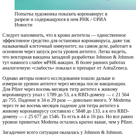
Попытка художника показать коронавирус в
разрезе и содержащуюся в нем РНК / ©РИА
Новости
Следует напомнить, что в крови антитела — единственное
эффективное средство для остановки коронавируса, даже так
называемый клеточный иммунитет, на самом деле, работает в
основном через запуск роста уровня антител. Легко видеть,
что векторная вакцина западной разработки Johnson & Johnson
тут намного слабее мРНК-вакцин. В более ранних работах
аналогичную «слабость» показал и препарат от AstraZeneca.
Однако авторы нового исследования пошли дальше и
измерили уровни антител через месяцы после вакцинации.
Для Pfizer через восемь месяцев титр антител к живому
коронавирусу упал с 1789 до 53, а к RBD-домену — с 21 564
до 755. Падение в 34 и 29 раза — довольно много. У Moderna
через те же восемь месяцев падение для титра антител к
живому коронавирусу составило с 5848 до 133, а к его RBD-
домену — с 25 677 до 1546. То есть в 44 и 16 раз. Но все равно
уровни привитых Moderna остались кратно выше, чем у Pfizer.
Загадочнее всего ситуация оказалась у Johnson & Johnson.