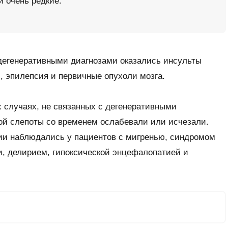
и очень редкие.
егенеративными диагнозами оказались инсульты
, эпилепсия и первичные опухоли мозга.
ых случаях, не связанных с дегенеративными
й слепоты со временем ослабевали или исчезали.
ии наблюдались у пациентов с мигренью, синдромом
, делирием, гипоксической энцефалопатией и