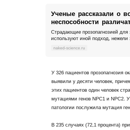
Ученые рассказали о в
неспособности различа
Страдающие прозопагнозией для 
используют иной подход, нежели
naked-science.ru
У 326 пациентов прозопагнозия 
выявили у десяти человек, приче
этих пациентов один человек ст
мутациями генов NPC1 и NPC2. У
патологии послужила мутация ге
В 235 случаях (72,1 процента) пр