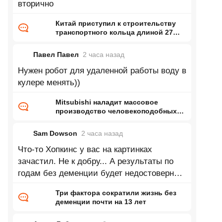
вторично
Китай приступил к строительству
транспортного кольца длиной 27
тысяч километров
Павел Павел
2 часа
назад
Нужен робот для удаленной работы воду в
кулере менять))
Mitsubishi наладит массовое
производство человекоподобных
роботов — до 1000 машин в месяц
на бывшей линии сборки
Sam Dowson
2 часа
назад
двигателей
Что-то Хопкинс у вас на картинках
зачастил. Не к добру... А результаты по
годам без деменции будет недостоверны
до тех пор, пока из выборки не станут
Три фактора сократили жизнь без
деменции почти на 13 лет