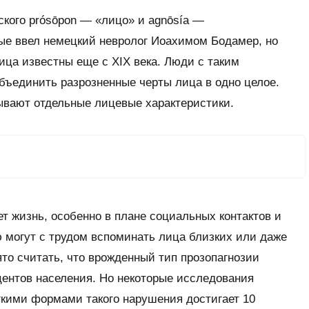
еского
prósōpon
— «лицо» и
agnōsía
—
вые ввел немецкий невролог Иоахимом Бодамер, но
ица известны еще с XIX века. Люди с таким
бъединить разрозненные черты лица в одно целое.
ывают отдельные лицевые характеристики.
т жизнь, особенно в плане социальных контактов и
 могут с трудом вспоминать лица близких или даже
ято считать, что врожденный тип прозопагнозии
центов населения. Но некоторые исследования
гкими формами такого нарушения достигает 10