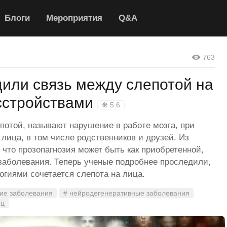
Блоги
Мероприятия
Q&A
763
или связь между слепотой на
асстройствами
❋ 5.6
потой, называют нарушение в работе мозга, при
 лица, в том числе родственников и друзей. Из
что прозопагнозия может быть как приобретенной,
 заболевания. Теперь ученые подробнее проследили,
огиями сочетается слепота на лица.
кие заболевания
# нейродегенеративные заболевания
иц