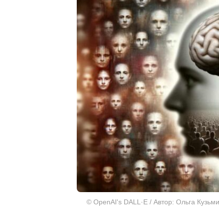
© OpenAI's DALL·E / Автор: Ольга Кузьм