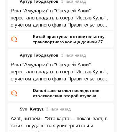
Артур Габдраупов
3 часа
назад
Река "Амударья" в "Средней Азии"
перестало впадать в озеро "Иссык-Куль" ,
с учётом данного факта Правительство
республики "Кыргызстан" приняло
Китай приступил к строительству
транспортного кольца длиной 27
тысяч километров
Артур Габдраупов
3 часа
назад
Река "Амударья" в "Средней Азии"
перестало впадать в озеро "Иссык-Куль" ,
с учётом данного факта Правительство
республики "Кыргызстан" приняло
Danuri запечатлел последствия
столкновения второй ступени
Falcon 9 с Луной
Svoi Kyrgyz
3 часа
назад
Azat, читаем - "Эта карта ... показывает, в
каких государствах университеты и