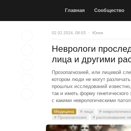
Главная
Сообщество
02.02.2024, 08:03
Юлия
Неврологи прослед
лица и другими р
Прозопагнозией, или лицевой сле
котором люди не могут различать
прошлых исследований известно, 
так и иметь форму генетического
с какими неврологическими патол
Медицина
# лица
# неврологичес
# Прозопагнозия
# распознавание л