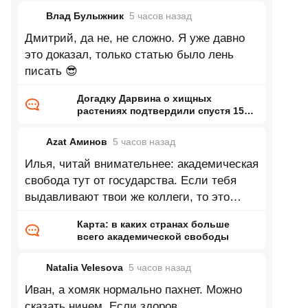
Влад Булыжник
5 часов
назад
Дмитрий, да не, не сложно. Я уже давно
это доказал, только статью было лень
писать 😎
Догадку Дарвина о хищных
растениях подтвердили спустя 150
лет
Azat Аминов
5 часов
назад
Илья, читай внимательнее: академическая
свобода тут от государства. Если тебя
выдавливают твои же коллеги, то это
только твои проблемы, и здесь это
Карта: в каких странах больше
всего академической свободы
Natalia Velesova
5 часов
назад
Иван, а хомяк нормально пахнет. Можно
сказать ничем. Если здоров.