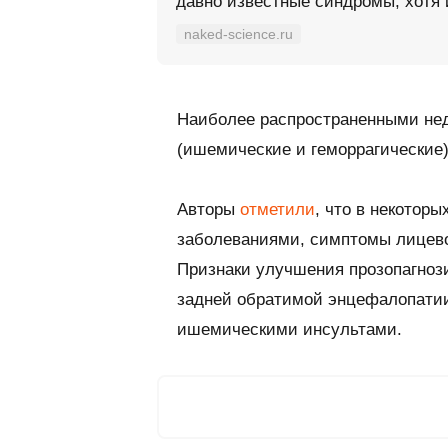
давно известные синдромы, хотя 
naked-science.ru
Наиболее распространенными нед
(ишемические и геморрагические)
Авторы
отметили
, что в некотор
заболеваниями, симптомы лицево
Признаки улучшения прозопагноз
задней обратимой энцефалопатии
ишемическими инсультами.