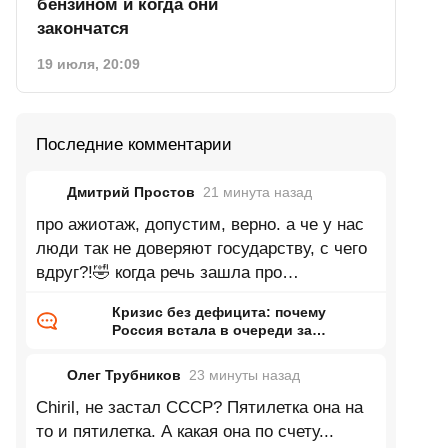
бензином и когда они
закончатся
19 июля, 20:09
Последние комментарии
Дмитрий Простов
21 минута
назад
про ажиотаж, допустим, верно. а че у нас
люди так не доверяют государству, с чего
вдруг?!🤣 когда речь зашла про
увеличивающееся производство, автор
Кризис без дефицита: почему
Россия встала в очереди за
бензином и когда они закончатся
Олег Трубников
23 минуты
назад
Chiril, не застал СССР? Пятилетка она на
то и пятилетка. А какая она по счету...