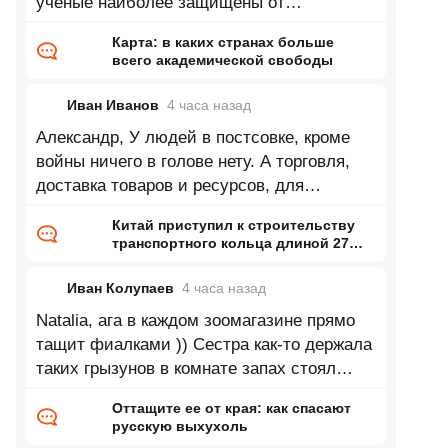
ученые наиболее защищены от
ГОСударственного и ИНСтитуционального
Карта: в каких странах больше
всего академической свободы
Иван Иванов
4 часа
назад
Александр, У людей в постсовке, кроме
войны ничего в голове нету. А торговля,
доставка товаров и ресурсов, для
промышленности это так фигня какая
Китай приступил к строительству
транспортного кольца длиной 27
тысяч километров
Иван Колупаев
4 часа
назад
Natalia, ага в каждом зоомагазине прямо
тащит фиалками )) Сестра как-то держала
таких грызунов в комнате запах стоял
непередаваемый. Впрочем может это
Оттащите ее от края: как спасают
русскую выхухоль