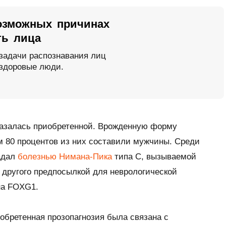
озможных причинах
ть лица
задачи распознавания лиц
 здоровые люди.
оказалась приобретенной. Врожденную форму
м 80 процентов из них составили мужчины. Среди
радал
болезнью Нимана-Пика
типа С, вызываемой
 другого предпосылкой для неврологической
на FOXG1.
иобретенная прозопагнозия была связана с