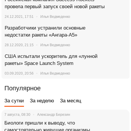
провела первый запуск своей новой ракеты
24.12.2021, 17:51
Илья Ведмеденко
Разработчики устранили основные
недостатки ракеты «Ангара-А5»
28.12.2020, 21:15
Илья Ведмеденко
США испытали ускоритель для «лунной
ракеты» Space Launch System
03.09.2020, 20:56
Илья Ведмеденко
Популярное
За сутки
За неделю
За месяц
7 августа, 08:30
Александр Березин
Биологи пришли к выводу, что
самостоятельно живущие организмы