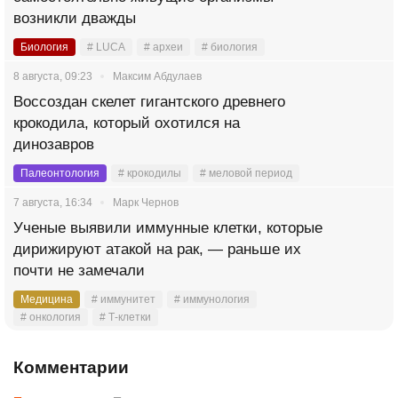
возникли дважды
Биология
# LUCA
# археи
# биология
8 августа, 09:23
Максим Абдулаев
Воссоздан скелет гигантского древнего
крокодила, который охотился на
динозавров
Палеонтология
# крокодилы
# меловой период
7 августа, 16:34
Марк Чернов
Ученые выявили иммунные клетки, которые
дирижируют атакой на рак, — раньше их
почти не замечали
Медицина
# иммунитет
# иммунология
# онкология
# Т-клетки
Комментарии