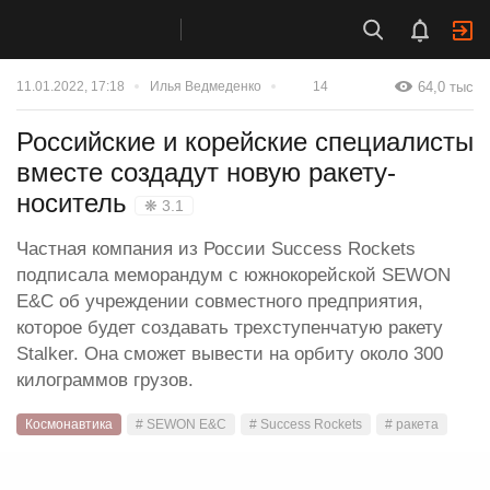
64,0 тыс
11.01.2022, 17:18
Илья Ведмеденко
14
Российские и корейские специалисты
вместе создадут новую ракету-
носитель
❋ 3.1
Частная компания из России Success Rockets
подписала меморандум с южнокорейской SEWON
E&C об учреждении совместного предприятия,
которое будет создавать трехступенчатую ракету
Stalker. Она сможет вывести на орбиту около 300
килограммов грузов.
Космонавтика
# SEWON E&C
# Success Rockets
# ракета