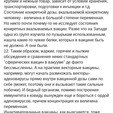
хрупкий и нежный товар, зависит от условий хранения,
транспортировки, подготовки к инъекции и т.д.
Состояние конкретной дозы, вкалываемой конкретному
человеку - величина в большой степени переменная.
Но никто почти почему-то не исследует состояния
конкретных вкалываемых вакцин. Разве что на Западе
одна из групп изучила по пузырькам использованным,
нашла какие-то чужие белки, которых в вакцине быть
не должно. А они были.
12. Таким образом, жаркие, горячие и пылкие
обсуждения и сравнения неких стандартных
"сферических вакцин в вакууме" де факто
бессмысленны. А на практике векторные вакцины,
например, могут начать размножать векторы-
аденовирусы прямо внутри вакцинной дозы сами по
себе (может, поэтому они и вызывают такие сильные
побочки). И бедный организм, помимо построения
иммунитета к ковиду, вынужден еще и бороться с ордой
аденовирусов, причем концентрация их величина
переменная.
Инактивированные вакцины, как выясняется, тоже