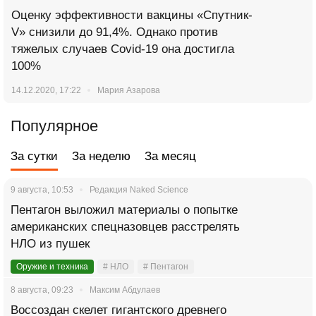
Оценку эффективности вакцины «Спутник-
V» снизили до 91,4%. Однако против
тяжелых случаев Covid-19 она достигла
100%
14.12.2020, 17:22
Мария Азарова
Популярное
За сутки
За неделю
За месяц
9 августа, 10:53
Редакция Naked Science
Пентагон выложил материалы о попытке
американских спецназовцев расстрелять
НЛО из пушек
Оружие и техника
# НЛО
# Пентагон
8 августа, 09:23
Максим Абдулаев
Воссоздан скелет гигантского древнего