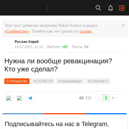
Этот пост добавлен читателем Naked Science в раздел
«Сообщество»
. Узнайте как это сделать по
ссылке.
Руслан Зораб
14.07.2021, 11:13
Рейтинг:
+57
Посты:
54
Нужна ли вообще ревакцинация?
Кто уже сделал?
Сообщество
# COVID-19
# коронавирус
# Спутник-V
-
+
1
333
Подписывайтесь на нас в Telegram,