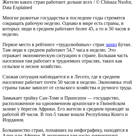
Жители каких стран работают дольше всех / © Chinaza Nsofor,
Data Explained
Многие развитые государства в последние годы стремятся
сокращать рабочую неделю. Однако в мире есть страны, в
которых люди в среднем работают более 45, а то и 50 часов в
неделю.
Первое место в рейтинге «трудолюбивых» стран
занял
Бутан.
Там люди в среднем работают 54,7 часа в неделю. Это
отражает экономическую ситуацию в стране. Большая часть
населения там работает в трудоемких отраслях, таких как
сельское и лесное хозяйство.
Схожая ситуация наблюдается и в Лесото, где в среднем
население работает почти 50 часов в неделю. Экономика этой
страны также зависит от сельского хозяйства и ручного труда.
Замыкает тройку Сан-Томе и Принсипи — государство,
расположенное на одноименном архипелаге в Гвинейском
заливе у берегов Африки. Его жители в среднем проводят за
работой 49 часов. В топ-5 также вошли Республика Конго и
Иордания.
Большинство стран, попавших на инфографику, находятся в
Азии или Африке. В экономике там часто доминируют