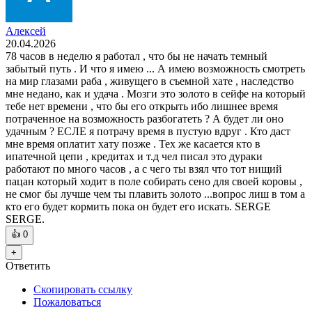
Алексей
20.04.2026
78 часов в неделю я работал , что бы не начать темный
забытый путь . И что я имею ... А имею возможность смотреть
на мир глазами раба , живущего в съемной хате , наследство
мне недано, как и удача . Мозги это золото в сейфе на который
тебе нет времени , что бы его открыть ибо лишнее время
потраченное на возможность разбогатеть ? А будет ли оно
удачным ? ЕСЛЕ я потрачу время в пустую вдруг . Кто даст
мне время оплатит хату позже . Тех же касается кто в
ипатечной цепи , кредитах и т.д чел писал это дураки
работают по много часов , а с чего ты взял что тот нищий
пацан который ходит в поле собирать сено для своей коровы ,
не смог бы лучше чем ты плавить золото ...вопрос лиш в том а
кто его будет кормить пока он будет его искать. SERGE
SERGE.
👍
0
+
Ответить
Скопировать ссылку
Пожаловаться