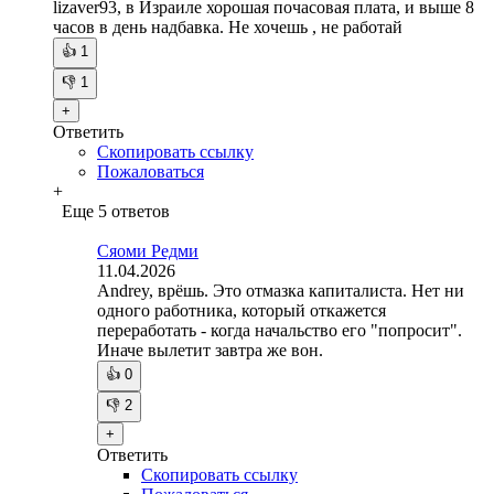
lizaver93, в Израиле хорошая почасовая плата, и выше 8
часов в день надбавка. Не хочешь , не работай
👍
1
👎
1
+
Ответить
Скопировать ссылку
Пожаловаться
+
Еще 5 ответов
Сяоми Редми
11.04.2026
Andrey, врёшь. Это отмазка капиталиста. Нет ни
одного работника, который откажется
переработать - когда начальство его "попросит".
Иначе вылетит завтра же вон.
👍
0
👎
2
+
Ответить
Скопировать ссылку