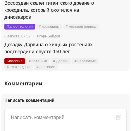
Воссоздан скелет гигантского древнего
крокодила, который охотился на
динозавров
Палеонтология
# крокодилы
# меловой период
6 августа, 07:52
Игорь Байдов
Догадку Дарвина о хищных растениях
подтвердили спустя 150 лет
Биология
# ботаники
# Дарвин
# насекомые
# плотоядные
# растение
Комментарии
Написать комментарий