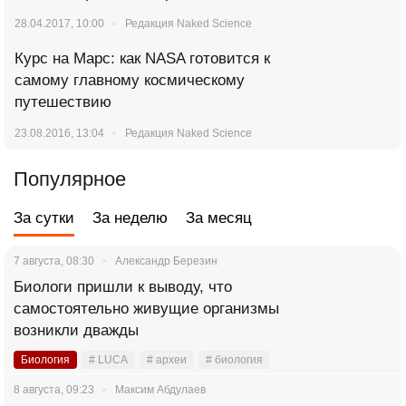
28.04.2017, 10:00
Редакция Naked Science
Курс на Марс: как NASA готовится к
самому главному космическому
путешествию
23.08.2016, 13:04
Редакция Naked Science
Популярное
За сутки
За неделю
За месяц
7 августа, 08:30
Александр Березин
Биологи пришли к выводу, что
самостоятельно живущие организмы
возникли дважды
Биология
# LUCA
# археи
# биология
8 августа, 09:23
Максим Абдулаев