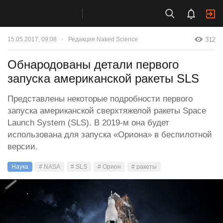
312
15.05.2017, 09:08
Редакция Naked Science
Обнародованы детали первого
запуска американской ракеты SLS
Представлены некоторые подробности первого
запуска американской сверхтяжелой ракеты Space
Launch System (SLS). В 2019-м она будет
использована для запуска «Ориона» в беспилотной
версии.
Наука
# NASA
# SLS
# Орион
# ракеты