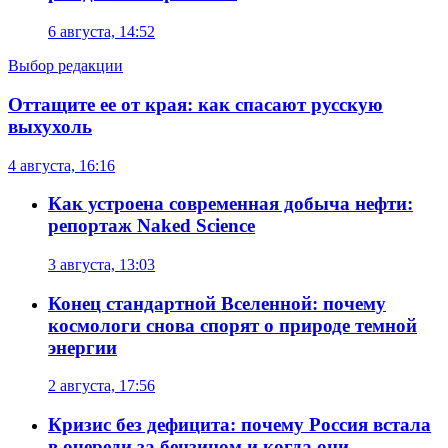
6 августа, 14:52
Выбор редакции
Оттащите ее от края: как спасают русскую
выхухоль
4 августа, 16:16
Как устроена современная добыча нефти:
репортаж Naked Science
3 августа, 13:03
Конец стандартной Вселенной: почему
космологи снова спорят о природе темной
энергии
2 августа, 17:56
Кризис без дефицита: почему Россия встала
в очереди за бензином и когда они