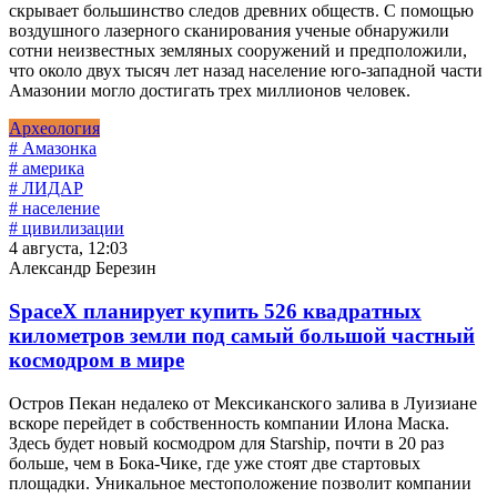
скрывает большинство следов древних обществ. С помощью
воздушного лазерного сканирования ученые обнаружили
сотни неизвестных земляных сооружений и предположили,
что около двух тысяч лет назад население юго-западной части
Амазонии могло достигать трех миллионов человек.
Археология
# Амазонка
# америка
# ЛИДАР
# население
# цивилизации
4 августа, 12:03
Александр Березин
SpaceX планирует купить 526 квадратных
километров земли под самый большой частный
космодром в мире
Остров Пекан недалеко от Мексиканского залива в Луизиане
вскоре перейдет в собственность компании Илона Маска.
Здесь будет новый космодром для Starship, почти в 20 раз
больше, чем в Бока-Чике, где уже стоят две стартовых
площадки. Уникальное местоположение позволит компании