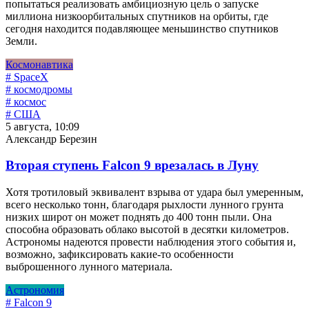
попытаться реализовать амбициозную цель о запуске
миллиона низкоорбитальных спутников на орбиты, где
сегодня находится подавляющее меньшинство спутников
Земли.
Космонавтика
# SpaceX
# космодромы
# космос
# США
5 августа, 10:09
Александр Березин
Вторая ступень Falcon 9 врезалась в Луну
Хотя тротиловый эквивалент взрыва от удара был умеренным,
всего несколько тонн, благодаря рыхлости лунного грунта
низких широт он может поднять до 400 тонн пыли. Она
способна образовать облако высотой в десятки километров.
Астрономы надеются провести наблюдения этого события и,
возможно, зафиксировать какие-то особенности
выброшенного лунного материала.
Астрономия
# Falcon 9