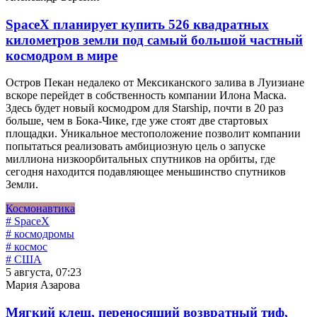
SpaceX планирует купить 526 квадратных
километров земли под самый большой частный
космодром в мире
Остров Пекан недалеко от Мексиканского залива в Луизиане
вскоре перейдет в собственность компании Илона Маска.
Здесь будет новый космодром для Starship, почти в 20 раз
больше, чем в Бока-Чике, где уже стоят две стартовых
площадки. Уникальное местоположение позволит компании
попытаться реализовать амбициозную цель о запуске
миллиона низкоорбитальных спутников на орбиты, где
сегодня находится подавляющее меньшинство спутников
Земли.
Космонавтика
# SpaceX
# космодромы
# космос
# США
5 августа, 07:23
Мария Азарова
Мягкий клещ, переносящий возвратный тиф,