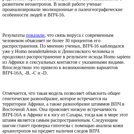
развитием неоантропов. В новой работе ученые
проанализировали эволюционные и палеогеографические
особенности людей и ВПЧ-16.
Результаты
показали
, что связь вируса с современным
человеком объясняет не более 30 процентов его
распространения. По мнению ученых, ВПЧ-16 наблюдался
уже у Homo neandertalensis и Денисовского человека и
продолжил распространение в результате исхода Homo sapiens
из Африки и сексуальных контактов с указанными видами.
Впоследствии это привело к возникновению вариантов
ВПЧ-16А, -B, -C и -D.
Отмечается, что такая модель позволяет объяснить общее
генетическое разнообразие, которое встречается на
территории Африки, а также разнообразие штаммов ВПЧ в
Восточной Азии. Она проясняет низкую встречаемость
ВПЧ-16А в Африке и к югу от Сахары, тогда как в мире этот
штамм является самым распространенным. Следующим
шагом станет проверка гипотезы с помощью анализа кожи
арханотропов на предмет наличия следов ВПЧ.