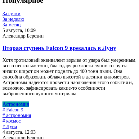
Популярное
За сутки
За неделю
За месяц
5 августа, 10:09
Александр Березин
Вторая ступень Falcon 9 врезалась в Луну
Хотя тротиловый эквивалент взрыва от удара был умеренным,
всего несколько тонн, благодаря рыхлости лунного грунта
низких широт он может поднять до 400 тонн пыли. Она
способна образовать облако высотой в десятки километров.
Астрономы надеются провести наблюдения этого события и,
возможно, зафиксировать какие-то особенности
выброшенного лунного материала.
Астрономия
# Falcon 9
# астрономия
# космос
# Луна
4 августа, 12:03
Александр Березин