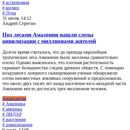
# астрономия
# космос
# Луна
31 июля, 14:12
Андрей Серегин
Под лесами Амазонии нашли следы
цивилизации с миллионами жителей
Долгое время считалось, что до прихода европейцев
тропические леса Амазонии были заселены сравнительно
плохо. Однако выяснилось, что плотная растительность
скрывает большинство следов древних обществ. С помощью
воздушного лазерного сканирования ученые обнаружили
сотни неизвестных земляных сооружений и предположили,
что около двух тысяч лет назад население юго-западной части
Амазонии могло достигать трех миллионов человек.
Археология
# Амазонка
# америка
# ЛИДАР
# население
# цивилизации
9 июля, 13:06