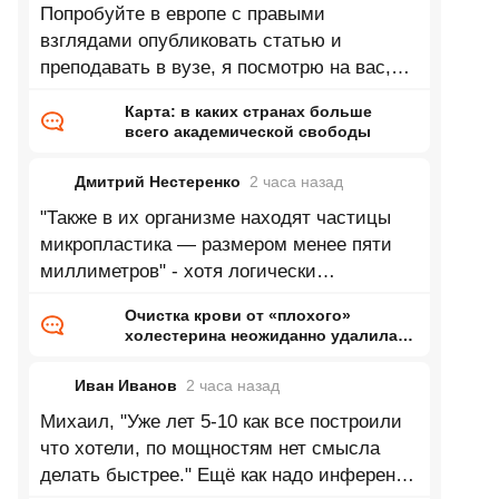
Попробуйте в европе с правыми
взглядами опубликовать статью и
преподавать в вузе, я посмотрю на вас,
как вас попытаются выдавить из научного
Карта: в каких странах больше
и
всего академической свободы
Дмитрий Нестеренко
2 часа
назад
"Также в их организме находят частицы
микропластика — размером менее пяти
миллиметров" - хотя логически
утверждение верно про микропластик, но 5
Очистка крови от «плохого»
мм
холестерина неожиданно удалила
«вечные химикаты» и микропластик
Иван Иванов
2 часа
назад
Михаил, "Уже лет 5-10 как все построили
что хотели, по мощностям нет смысла
делать быстрее." Ещё как надо инференс