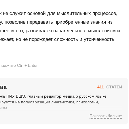
к не служит основой для мыслительных процессов,
у, позволив передавать приобретенные знания из
ятнее всего, развивался параллельно с мышлением и
ажает, но не порождает сложность и утонченность
жмите Ctrl + Enter.
ва
411
СТАТЕЙ
ель НИУ ВШЭ, главный редактор медиа о русском языке
руется на популяризации лингвистики, психологии,
ины.
Показать больше