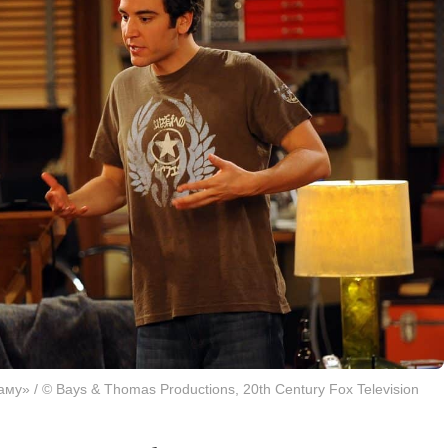
му» / © Bays & Thomas Productions, 20th Century Fox Television