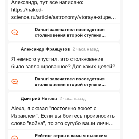
Александр, тут все написано:
https://naked-
science.ru/article/astronomy/vtoraya-stupen-
falcon-9-v
Danuri запечатлел последствия
столкновения второй ступени
Falcon 9 с Луной
Александр Французов
2 часа
назад
Я немного упустил, это столкновение
было запланированное? Для каких целей?
Danuri запечатлел последствия
столкновения второй ступени
Falcon 9 с Луной
Дмитрий Нетсев
2 часа
назад
Alexa, я сказал "постоянно воюет с
Израилем". Если вы боитесь произносить
слово "война", то это сугубо ваши личные
тараканы — обратись к специалисту.
Рейтинг стран с самым высоким