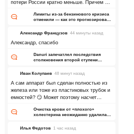
потери России кратно меньше. Причем по
его словам верит в это совершенно
Лимиты из-за бензинового кризиса
отменили — как это прогнозировал
ранее Naked Science
Александр Французов
44 минуты
назад
Александр, спасибо
Danuri запечатлел последствия
столкновения второй ступени
Falcon 9 с Луной
Иван Колупаев
48 минут
назад
А сам аппарат был сделан полностью из
железа или тоже из пластиковых трубок и
емкостей? 😏 Может поэтому насчет
пластика и получился такой
Очистка крови от «плохого»
холестерина неожиданно удалила
«вечные химикаты» и микропластик
Илья Федотов
1 час
назад