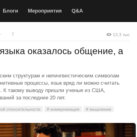
Блоги
Мероприятия
Q&A
7
13,3 тыс
языка оказалось общение, а
еским структурам и нелингвистическим символам
гнитивные процессы, язык вряд ли можно считать
 К такому выводу пришли ученые из США,
аний за последние 20 лет.
кой относительности
# коммуникация
# мышление