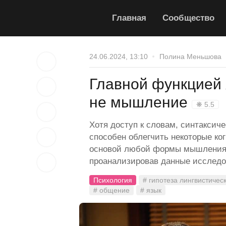
Главная
Сообщество
24.06.2024, 13:10
Полина Меньшова
Главной функцией 
не мышление
❋ 5.5
Хотя доступ к словам, синтаксич
способен облегчить некоторые ко
основой любой формы мышления.
проанализировав данные исследов
Психология
# гипотеза лингвистичес
# общение
# язык