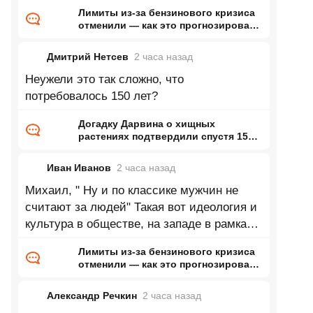
и обучение моделей это будущее,
Лимиты из-за бензинового кризиса
отменили — как это прогнозировал
ранее Naked Science
Дмитрий Нетсев
2 часа
назад
Неужели это так сложно, что
потребовалось 150 лет?
Догадку Дарвина о хищных
растениях подтвердили спустя 150
лет
Иван Иванов
2 часа
назад
Михаил, " Ну и по классике мужчин не
считают за людей" Такая вот идеология и
культура в обществе, на западе в рамках
правых идеологий так же. Вообще
Лимиты из-за бензинового кризиса
отменили — как это прогнозировал
ранее Naked Science
Александр Речкин
2 часа
назад