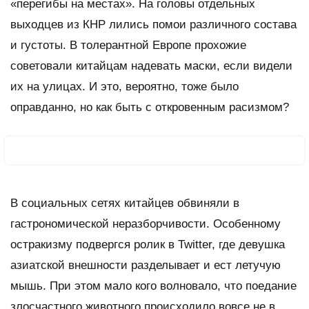
«перегибы на местах». На головы отдельных
выходцев из КНР лились помои различного состава
и густоты. В толерантной Европе прохожие
советовали китайцам надевать маски, если видели
их на улицах. И это, вероятно, тоже было
оправданно, но как быть с откровенным расизмом?
В социальных сетях китайцев обвиняли в
гастрономической неразборчивости. Особенному
остракизму подвергся ролик в Twitter, где девушка
азиатской внешности разделывает и ест летучую
мышь. При этом мало кого волновало, что поедание
злосчастного животного происходило вовсе не в