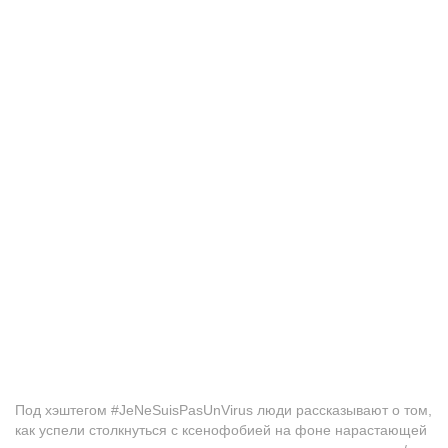
Под хэштегом #JeNeSuisPasUnVirus люди рассказывают о том,
как успели столкнуться с ксенофобией на фоне нарастающей