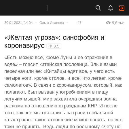
9,6 тыс
30.01.2021, 14:04
Ольга Иванова
47
«Желтая угроза»: синофобия и
коронавирус
❋ 3.5
«Есть можно все, кроме Луны и ее отражения в
воде» – гласит китайская пословица. Злые языки
переиначили ее: «Китайцы едят все, у чего есть
четыре ноги, кроме столов, и все, что летает, кроме
самолетов». В связи с коронавирусом, который, как
полагают, был вызван употреблением в пищу
летучих мышей, мир захватила очередная волна
расизма по отношению к гражданам КНР. И после
того, как все мы оказались на грани глобальной
катастрофы, такое отношение можно понять, но все-
таки не принять. Ведь люди по большому счету не