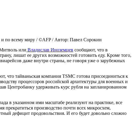
 и по всему миру / ©AFP / Автор: Павел Сорокин
 Митволь или
Владислав Иноземцев
сообщают, что в
рану, лишат ее других возможностей готовить еду. Кроме того,
иарейсов даже внутри страны, не говоря уже о зарубежных
ют, что тайваньская компания TSMC готова присоединиться к
изводству процессоров российской архитектуры для военных и
шав Центробанку удерживать курс рубля на запланированном
пада в указанном ими масштабе реализуют на практике, все
емя прекратиться производство почти всех микросхем,
етный дефицит продовольствия. И его будет довольно сложно