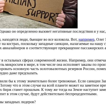
Однако он определенно вызовет негативные последствия и у нас,
я, находятся люди, бьющие во все колокола. Вот,
например
, Олег
на кострах, поскольку западные санкции, налагаемые на нашу ст
 авиалайнеров и соответствующее прекращение пассажирских ав
 в остальных сферах современной жизни. Например, они отмеча
ль микросхем в мире, в том числе она исполняет заказы по про
ировать основную часть золотовалютных резервов России, поме
удно даже предсказать.
авили бы к этому значительно более тревожные. Если санкции За
Потому что в этом случае на всей планете может на заметное вр
х бирж станет прошлым. К тому же тогда на Земле наступит зам
пит в этом случае, будут действительно беспрецедентными.
розы западных лидеров?