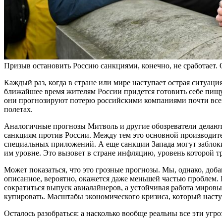
Призыв остановить Россию санкциями, конечно, не сработает. 
Каждый раз, когда в стране или мире наступает острая ситуаци
ближайшее время жителям России придется готовить себе пищу 
они прогнозируют потерю российскими компаниями почти всех
полетах.
Аналогичные прогнозы Митволь и другие обозреватели делают
санкциям против России. Между тем это основной производите
специальных приложений. А еще санкции Запада могут заблок
им уровне. Это вызовет в стране инфляцию, уровень которой тр
Может показаться, что это грозные прогнозы. Мы, однако, доб
описанное, вероятно, окажется даже меньшей частью проблем. 
сократиться выпуск авиалайнеров, а устойчивая работа мировы
купировать. Масштабы экономического кризиса, который насту
Осталось разобраться: а насколько вообще реальны все эти уг