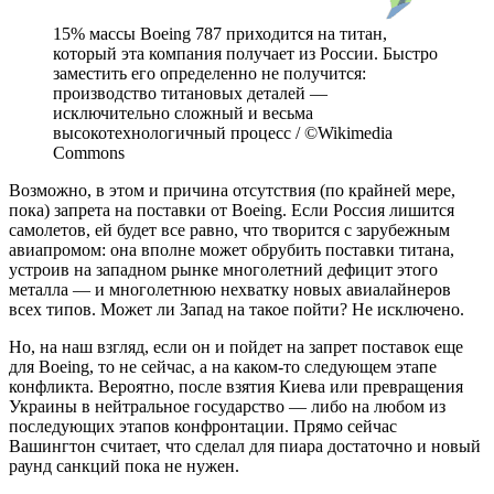
15% массы Boeing 787 приходится на титан,
который эта компания получает из России. Быстро
заместить его определенно не получится:
производство титановых деталей —
исключительно сложный и весьма
высокотехнологичный процесс / ©Wikimedia
Commons
Возможно, в этом и причина отсутствия (по крайней мере,
пока) запрета на поставки от Boeing. Если Россия лишится
самолетов, ей будет все равно, что творится с зарубежным
авиапромом: она вполне может обрубить поставки титана,
устроив на западном рынке многолетний дефицит этого
металла — и многолетнюю нехватку новых авиалайнеров
всех типов. Может ли Запад на такое пойти? Не исключено.
Но, на наш взгляд, если он и пойдет на запрет поставок еще
для Boeing, то не сейчас, а на каком-то следующем этапе
конфликта. Вероятно, после взятия Киева или превращения
Украины в нейтральное государство — либо на любом из
последующих этапов конфронтации. Прямо сейчас
Вашингтон считает, что сделал для пиара достаточно и новый
раунд санкций пока не нужен.