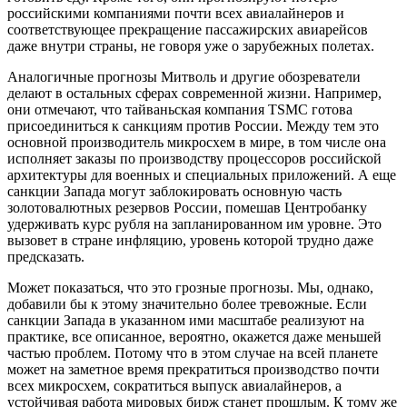
российскими компаниями почти всех авиалайнеров и
соответствующее прекращение пассажирских авиарейсов
даже внутри страны, не говоря уже о зарубежных полетах.
Аналогичные прогнозы Митволь и другие обозреватели
делают в остальных сферах современной жизни. Например,
они отмечают, что тайваньская компания TSMC готова
присоединиться к санкциям против России. Между тем это
основной производитель микросхем в мире, в том числе она
исполняет заказы по производству процессоров российской
архитектуры для военных и специальных приложений. А еще
санкции Запада могут заблокировать основную часть
золотовалютных резервов России, помешав Центробанку
удерживать курс рубля на запланированном им уровне. Это
вызовет в стране инфляцию, уровень которой трудно даже
предсказать.
Может показаться, что это грозные прогнозы. Мы, однако,
добавили бы к этому значительно более тревожные. Если
санкции Запада в указанном ими масштабе реализуют на
практике, все описанное, вероятно, окажется даже меньшей
частью проблем. Потому что в этом случае на всей планете
может на заметное время прекратиться производство почти
всех микросхем, сократиться выпуск авиалайнеров, а
устойчивая работа мировых бирж станет прошлым. К тому же