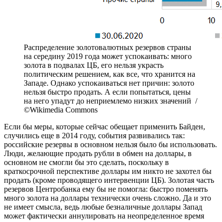
Распределение золотовалютных резервов страны
на середину 2019 года может успокаивать: много
золота в подвалах ЦБ, его нельзя украсть
политическим решением, как все, что хранится на
Западе. Однако успокаиваться нет причин: золото
нельзя быстро продать. А если попытаться, цены
на него упадут до неприемлемо низких значений /
©Wikimedia Commons
Если бы меры, которые сейчас обещает применить Байден,
случились еще в 2014 году, события развивались так:
российские резервы в основном нельзя было бы использовать.
Люди, желающие продать рубли в обмен на доллары, в
основном не смогли бы это сделать, поскольку в
краткосрочной перспективе доллары им никто не захотел бы
продать (кроме проводящего интервенции ЦБ). Золотая часть
резервов Центробанка ему бы не помогла: быстро поменять
много золота на доллары технически очень сложно. Да и это
не имеет смысла, ведь любые безналичные доллары Запад
может фактически аннулировать на неопределенное время