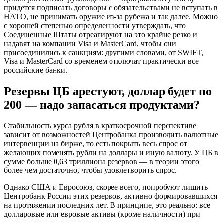
придется подписать договоры с обязательствами не вступать в
НАТО, не принимать оружие из-за рубежа и так далее. Можно
с хорошей степенью определенности утверждать, что
Соединенные Штаты отреагируют на это крайне резко и
надавят на компании Visa и MasterСard, чтобы они
присоединились к санкциям: другими словами, от SWIFT,
Visa и MasterCard со временем отключат практически все
российские банки.
Резервы ЦБ арестуют, доллар будет по
200 — надо запасаться продуктами?
Стабильность курса рубля в краткосрочной перспективе
зависит от возможностей Центробанка производить валютные
интервенции на бирже, то есть покрыть весь спрос от
желающих поменять рубли на доллары и иную валюту. У ЦБ в
сумме больше 0,63 триллиона резервов — в теории этого
более чем достаточно, чтобы удовлетворить спрос.
Однако США и Евросоюз, скорее всего, попробуют лишить
Центробанк России этих резервов, активно формировавшихся
на протяжении последних лет. В принципе, это реально: все
долларовые или евровые активы (кроме наличности) при