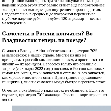
иностранной валюты, чем тратит на покупки в нем. При
падении курса рубля этот баланс станет еще положительнее:
экспорт станет выгоднее для внутреннего производителя.
Следовательно, в средне- и долгосрочной перспективе
глубокое падение рубля — глубже 120 за доллар — весьма
маловероятно.
Самолеты в России кончатся? Во
Владивосток теперь на поезде?
Самолеты Boeing и Airbus обеспечивают примерно 70%
авиаперевозок в нашей стране. Многие из них не
принадлежат российским авиакомпаниям, а просто взяты в
лизинг — их арендуют. Евросоюз только что объявил о
запрете (с 28 марта 2022 года) поставок в Россию как новых
самолетов Airbus, так и запчастей к старым. А без запчастей,
как хорошо известно из опыта Ирана (давно под сходными
санкциями), многие самолеты могут быстро перестать летать.
Отметим, пока Boeing о таких мерах не объявляла. Если это
случится, примерно 70% авиапарка России вскоре перестанет
летать.