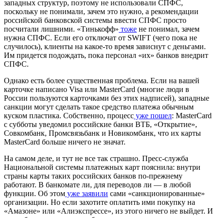
западных структур, поэтому не использовали СПФС,
поскольку не понимали, зачем это нужно, а рекомендации
российской банковской системы ввести СПФС просто
посчитали лишними. «Тинькофф»
тоже
не понимал, зачем
нужна СПФС. Если его отключат от SWIFT (чего пока не
случилось), клиенты на какое-то время зависнут с деньгами.
Им придется подождать, пока персонал «их» банков внедрит
СПФС.
Однако есть более существенная проблема. Если на вашей
карточке написано Visa или MasterCard (многие люди в
России пользуются карточками без этих надписей), западные
санкции могут сделать такое средство платежа обычным
куском пластика. Собственно, процесс
уже пошел
: MasterCard
с субботы уведомил российские банки ВТБ, «Открытие»,
Совкомбанк, Промсвязьбанк и Новикомбанк, что их карты
MasterCard больше ничего не значат.
На самом деле, и тут не все так страшно. Пресс-служба
Национальной системы платежных карт пояснила: внутри
страны карты таких российских банков по-прежнему
работают. В банкомате ли, для переводов ли — в любой
функции. Об этом
уже заявили
сами «санкционированные»
организации. Но если захотите оплатить ими покупку на
«Амазоне» или «Алиэкспрессе», из этого ничего не выйдет. И