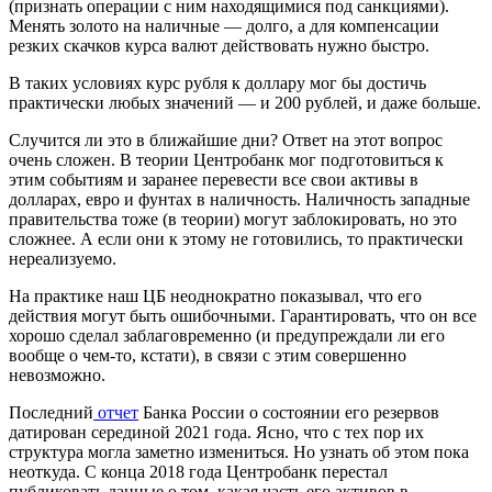
(признать операции с ним находящимися под санкциями).
Менять золото на наличные — долго, а для компенсации
резких скачков курса валют действовать нужно быстро.
В таких условиях курс рубля к доллару мог бы достичь
практически любых значений — и 200 рублей, и даже больше.
Случится ли это в ближайшие дни? Ответ на этот вопрос
очень сложен. В теории Центробанк мог подготовиться к
этим событиям и заранее перевести все свои активы в
долларах, евро и фунтах в наличность. Наличность западные
правительства тоже (в теории) могут заблокировать, но это
сложнее. А если они к этому не готовились, то практически
нереализуемо.
На практике наш ЦБ неоднократно показывал, что его
действия могут быть ошибочными. Гарантировать, что он все
хорошо сделал заблаговременно (и предупреждали ли его
вообще о чем-то, кстати), в связи с этим совершенно
невозможно.
Последний
отчет
Банка России о состоянии его резервов
датирован серединой 2021 года. Ясно, что с тех пор их
структура могла заметно измениться. Но узнать об этом пока
неоткуда. С конца 2018 года Центробанк перестал
публиковать данные о том, какая часть его активов в