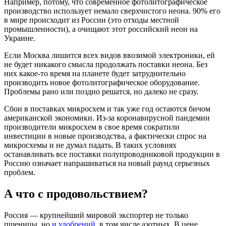
Например, потому, что современное фотолитографическое
производство использует немало сверхчистого неона. 90% его
в мире происходит из России (это отходы местной
промышленности), а очищают этот российский неон на
Украине.
Если Москва лишится всех видов ввозимой электроники, ей
не будет никакого смысла продолжать поставки неона. Без
них какое-то время на планете будет затруднительно
производить новое фотолитографическое оборудование.
Проблемы рано или поздно решатся, но далеко не сразу.
Сбои в поставках микросхем и так уже год остаются бичом
американской экономики. Из-за коронавирусной пандемии
производители микросхем в свое время сократили
инвестиции в новые производства, а фактически спрос на
микросхемы и не думал падать. В таких условиях
останавливать все поставки полупроводниковой продукции в
Россию означает напрашиваться на новый раунд серьезных
проблем.
А что с продовольствием?
Россия — крупнейший мировой экспортер не только
пшеницы, но
и удобрений
, в том числе азотных. В цене