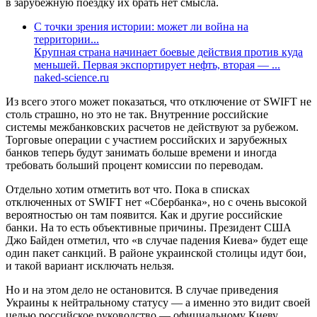
в зарубежную поездку их брать нет смысла.
С точки зрения истории: может ли война на
территории...
Крупная страна начинает боевые действия против куда
меньшей. Первая экспортирует нефть, вторая — ...
naked-science.ru
Из всего этого может показаться, что отключение от SWIFT не
столь страшно, но это не так. Внутренние российские
системы межбанковских расчетов не действуют за рубежом.
Торговые операции с участием российских и зарубежных
банков теперь будут занимать больше времени и иногда
требовать больший процент комиссии по переводам.
Отдельно хотим отметить вот что. Пока в списках
отключенных от SWIFT нет «Сбербанка», но с очень высокой
вероятностью он там появится. Как и другие российские
банки. На то есть объективные причины. Президент США
Джо Байден отметил, что «в случае падения Киева» будет еще
один пакет санкций. В районе украинской столицы идут бои,
и такой вариант исключать нельзя.
Но и на этом дело не остановится. В случае приведения
Украины к нейтральному статусу — а именно это видит своей
целью российское руководство — официальному Киеву