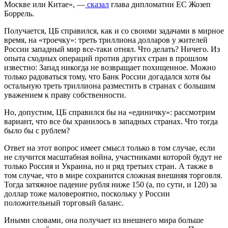
Москве или Китае», —
сказал
глава дипломатии ЕС Жозеп
Боррель.
Получается, ЦБ справился, как и со своими задачами в мирное
время, на «троечку»: треть триллиона долларов у жителей
России западный мир все-таки отнял. Что делать? Ничего. Из
опыта сходных операций против других стран в прошлом
известно: Запад никогда не возвращает похищенное. Можно
только радоваться тому, что Банк России догадался хотя бы
остальную треть триллиона разместить в странах с большим
уважением к праву собственности.
Но, допустим, ЦБ справился бы на «единичку»: рассмотрим
вариант, что все бы хранилось в западных странах. Что тогда
было бы с рублем?
Ответ на этот вопрос имеет смысл только в том случае, если
не случится масштабная война, участниками которой будут не
только Россия и Украина, но и ряд третьих стран. А также в
том случае, что в мире сохранится сложная внешняя торговля.
Тогда затяжное падение рубля ниже 150 (а, по сути, и 120) за
доллар тоже маловероятно, поскольку у России
положительный торговый баланс.
Иными словами, она получает из внешнего мира больше