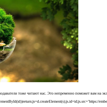
подаватели тоже читают нас. Это непременно поможет вам на эк
entById(id))return;js=d.createElement(s);js.id=id;js.src=’https://embed