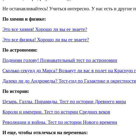
Не останавливайтесь! Учиться интересно. У нас есть и другие п
По химии и физике:
Это все химия! Хорошо ли вы ее знаете?
Это все физика! Хорошо ли вы ее знаете?
По астрономии:
Подними голову! Познавательный тест по астрономии
Сколько секунд до Марса? Возьмут ли вас в полет на Красную 
Далеко ли до Андромеды? Тест-гид по Галактике и окрестност
По истории:
Цезарь. Галлы. Пирамиды. Тест по истории Древнего мира
Короли и империи. Тест по истории Средних веков
Революции и войны. Тест по истории Нового времени
И еще, чтобы отвлечься на переменах: