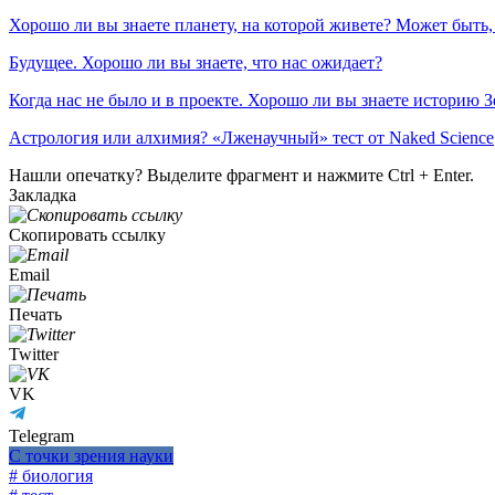
Хорошо ли вы знаете планету, на которой живете? Может быть
Будущее. Хорошо ли вы знаете, что нас ожидает?
Когда нас не было и в проекте. Хорошо ли вы знаете историю 
Астрология или алхимия? «Лженаучный» тест от Naked Science
Нашли опечатку? Выделите фрагмент и нажмите Ctrl + Enter.
Закладка
Скопировать ссылку
Email
Печать
Twitter
VK
Telegram
С точки зрения науки
# биология