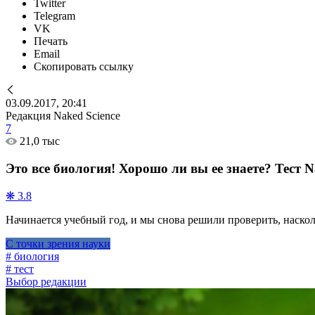
Twitter
Telegram
VK
Печать
Email
Скопировать ссылку
03.09.2017, 20:41
Редакция Naked Science
7
21,0 тыс
Это все биология! Хорошо ли вы ее знаете? Тест N
❋ 3.8
Начинается учебный год, и мы снова решили проверить, наско
С точки зрения науки
# биология
# тест
Выбор редакции