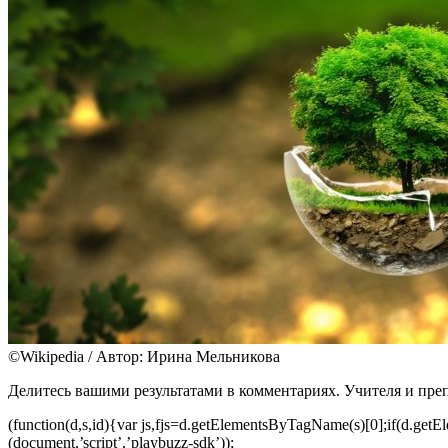
©Wikipedia / Автор: Ирина Мельникова
Делитесь вашими результатами в комментариях. Учителя и пре
(function(d,s,id){var js,fjs=d.getElementsByTagName(s)[0];if(d.getElem
(document,’script’,’playbuzz-sdk’));