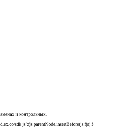
заменах и контрольных.
.ex.co/sdk.js’;fjs.parentNode.insertBefore(js,fjs);}