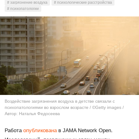
# загрязнение воздуха
# психологические расстройства
# психопатологии
Воздействие загрязнения воздуха в детстве связали с
психопатологиями во взрослом возрасте / ©Getty images /
Автор: Наталья Федосеева
Работа
опубликована
в
JAMA Network Open
.