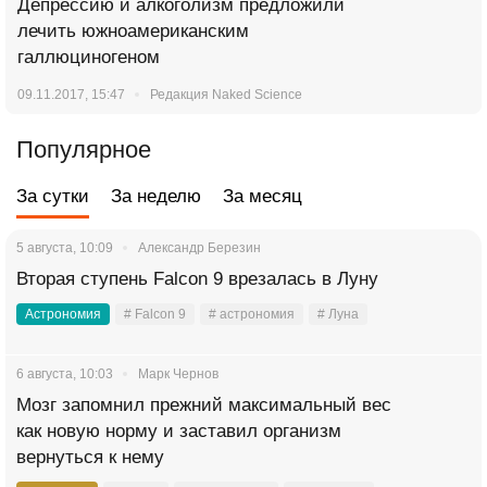
Депрессию и алкоголизм предложили
лечить южноамериканским
галлюциногеном
09.11.2017, 15:47
Редакция Naked Science
Популярное
За сутки
За неделю
За месяц
5 августа, 10:09
Александр Березин
Вторая ступень Falcon 9 врезалась в Луну
Астрономия
# Falcon 9
# астрономия
# Луна
6 августа, 10:03
Марк Чернов
Мозг запомнил прежний максимальный вес
как новую норму и заставил организм
вернуться к нему