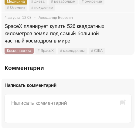
Медицина
# диета
# метаболизм
# ожирение
# Оземпик
# похудение
4 августа, 12:03
Александр Березин
SpaceX планирует купить 526 квадратных
километров земли под самый большой
частный космодром в мире
Космонавтика
# SpaceX
# космодромы
# США
Комментарии
Написать комментарий