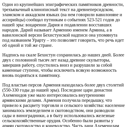
Один из крупнейших эпиграфических памятников древности,
трехъязычный клинописный текст на древнеперсидском,
эламском и аккадском языках (на нем говорили вавилоняне и
ассирийцы) сообщал путникам о событиях 523-521 годов до
нашей эры: воцарении Дария и подавлении восставших
народов. Дарий называет Армению именем Армина, а в
вавилонской версии Бехистунской надписи она упомянута
под названием Урарту – это позволяет говорить, что речь идет
об одной и той же стране.
Надпись на скале Бехистун сохранилась до наших дней. Более
двух с половиной тысяч лет назад древние скульпторы,
завершив работу, спустились вниз и разрушили за собой
каменные ступени, чтобы исключить всякую возможность
вновь подняться к памятнику.
Под властью персов Армения находилась более двух столетий
(550-330 годы до нашей эры). Последние цари династии
Ахеменидов уже мало интересовались внутренними
армянскими делами. Армения получила передышку, что
привело к расцвету торговли и сельского хозяйства: население
занималось земледелием и скотоводством, они разводили
сады и виноградники, а в быту использовались железные
сельскохозяйственные орудия. Особенно были развиты у
армян скотоводство и коневодство. Часть дани Ахеменидам