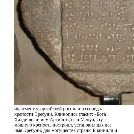
Фрагмент урартийской росписи из города-
крепости Эребуни. Клинопись гласит: «Бога
Халди величием Аргишти, сын Менуа, эту
мощную крепость построил, установил для нее
имя Эребуни, для могущества страны Биайнили и