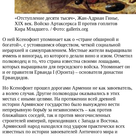
«Отступление десяти тысяч», Жан-Адриан Гинье,
XIX век. Войско Артаксеркса II против гоплитов
Кира Младшего. / Фото: gallerix.org
О ней Ксенофонт упоминает как о «стране обширной и
богатой», с устоявшимся обществом, четкой социальной
иерархией и самоуправлением. Местные жители выращивали
ячмень и виноград, из которого делали вино и изюм. Отметил
полководец и то, что страна известна своими лошадьми,
которых выращивали для персидского войска. Упоминает он
и ее правителя Ерванда I (Оронта) – основателя династии
Ервандидов.
Но Ксенофонт прошел дорогами Армении не как завоеватель,
а волею случая. Другие полководцы оказывались в этих
местах с иными целями. На протяжении всей древней
истории Армянское государство было вынуждено вести
непрерывную борьбу за независимость – как против
ближайших соседей, так и против многочисленных
строителей империй, приходивших с Запада и Востока.
Армянский народ находился под ударом практически всех
известных по истории завоевателей Античного мира и