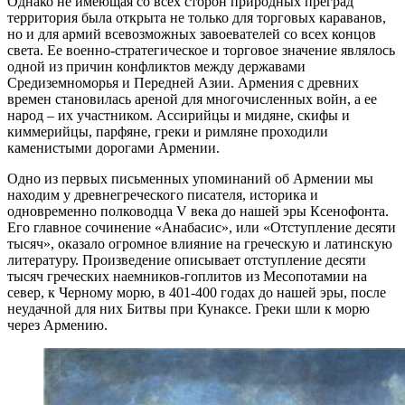
Однако не имеющая со всех сторон природных преград
территория была открыта не только для торговых караванов,
но и для армий всевозможных завоевателей со всех концов
света. Ее военно-стратегическое и торговое значение являлось
одной из причин конфликтов между державами
Средиземноморья и Передней Азии. Армения с древних
времен становилась ареной для многочисленных войн, а ее
народ – их участником. Ассирийцы и мидяне, скифы и
киммерийцы, парфяне, греки и римляне проходили
каменистыми дорогами Армении.
Одно из первых письменных упоминаний об Армении мы
находим у древнегреческого писателя, историка и
одновременно полководца V века до нашей эры Ксенофонта.
Его главное сочинение «Анабасис», или «Отступление десяти
тысяч», оказало огромное влияние на греческую и латинскую
литературу. Произведение описывает отступление десяти
тысяч греческих наемников-гоплитов из Месопотамии на
север, к Черному морю, в 401-400 годах до нашей эры, после
неудачной для них Битвы при Кунаксе. Греки шли к морю
через Армению.