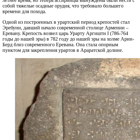
летнее время, но теперь ассирийцы вынуждены были нести с
собой тяжелые осадные орудия, что требовало большего
времени для похода.
Одной из построенных в урартский период крепостей стал
Эребуни, давший начало современной столице Армении –
Еревану. Крепость возвел царь Урарту Аргишти I (786-764
годы до нашей эры) в 782 году до нашей эры на холме Арин-
Берд близ современного Еревана. Она стала опорным
пунктом для закрепления урартов в Араратской долине.