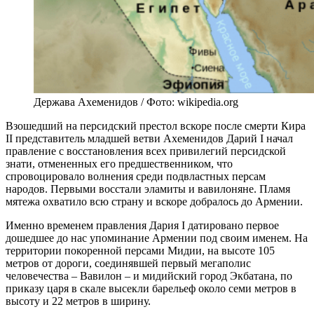
Держава Ахеменидов / Фото: wikipedia.org
Взошедший на персидский престол вскоре после смерти Кира
II представитель младшей ветви Ахеменидов Дарий I начал
правление с восстановления всех привилегий персидской
знати, отмененных его предшественником, что
спровоцировало волнения среди подвластных персам
народов. Первыми восстали эламиты и вавилоняне. Пламя
мятежа охватило всю страну и вскоре добралось до Армении.
Именно временем правления Дария I датировано первое
дошедшее до нас упоминание Армении под своим именем. На
территории покоренной персами Мидии, на высоте 105
метров от дороги, соединявшей первый мегаполис
человечества – Вавилон – и мидийский город Экбатана, по
приказу царя в скале высекли барельеф около семи метров в
высоту и 22 метров в ширину.