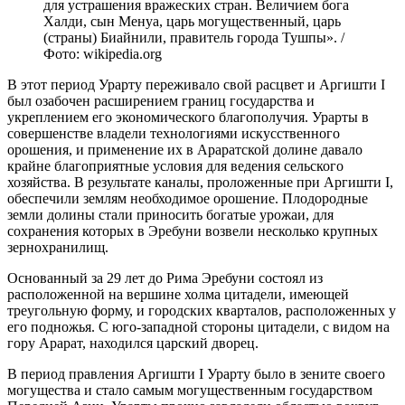
для устрашения вражеских стран. Величием бога
Халди, сын Менуа, царь могущественный, царь
(страны) Биайнили, правитель города Тушпы». /
Фото: wikipedia.org
В этот период Урарту переживало свой расцвет и Аргишти I
был озабочен расширением границ государства и
укреплением его экономического благополучия. Урарты в
совершенстве владели технологиями искусственного
орошения, и применение их в Араратской долине давало
крайне благоприятные условия для ведения сельского
хозяйства. В результате каналы, проложенные при Аргишти I,
обеспечили землям необходимое орошение. Плодородные
земли долины стали приносить богатые урожаи, для
сохранения которых в Эребуни возвели несколько крупных
зернохранилищ.
Основанный за 29 лет до Рима Эребуни состоял из
расположенной на вершине холма цитадели, имеющей
треугольную форму, и городских кварталов, расположенных у
его подножья. С юго-западной стороны цитадели, с видом на
гору Арарат, находился царский дворец.
В период правления Аргишти I Урарту было в зените своего
могущества и стало самым могущественным государством