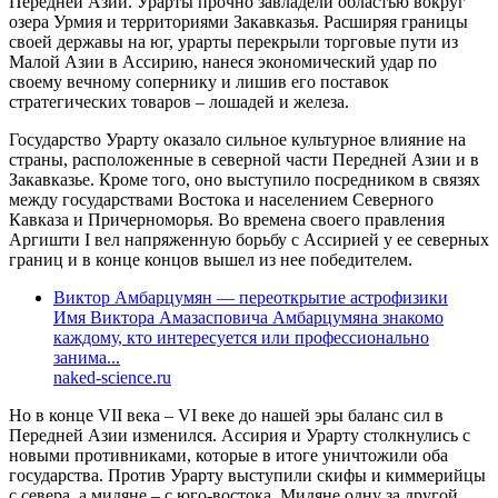
Передней Азии. Урарты прочно завладели областью вокруг
озера Урмия и территориями Закавказья. Расширяя границы
своей державы на юг, урарты перекрыли торговые пути из
Малой Азии в Ассирию, нанеся экономический удар по
своему вечному сопернику и лишив его поставок
стратегических товаров – лошадей и железа.
Государство Урарту оказало сильное культурное влияние на
страны, расположенные в северной части Передней Азии и в
Закавказье. Кроме того, оно выступило посредником в связях
между государствами Востока и населением Северного
Кавказа и Причерноморья. Во времена своего правления
Аргишти I вел напряженную борьбу с Ассирией у ее северных
границ и в конце концов вышел из нее победителем.
Виктор Амбарцумян — переоткрытие астрофизики
Имя Виктора Амазасповича Амбарцумяна знакомо
каждому, кто интересуется или профессионально
занима...
naked-science.ru
Но в конце VII века – VI веке до нашей эры баланс сил в
Передней Азии изменился. Ассирия и Урарту столкнулись с
новыми противниками, которые в итоге уничтожили оба
государства. Против Урарту выступили скифы и киммерийцы
с севера, а мидяне – с юго-востока. Мидяне одну за другой