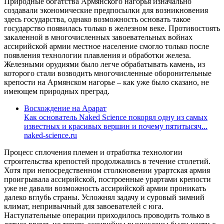
Природные богатства Армянского нагорья изначально
создавали экономические предпосылки для возникновения
здесь государства, однако возможность основать такое
государство появилась только в железном веке. Противостоять
закаленной в многочисленных завоевательных войнах
ассирийской армии местное население смогло только после
появления технологии плавления и обработки железа.
Железными орудиями было легче обрабатывать камень, из
которого стали возводить многочисленные оборонительные
крепости на Армянском нагорье – как уже было сказано, не
имеющем природных преград.
Восхождение на Арарат
Как основатель Naked Science покорял одну из самых
известных и красивых вершин и почему пятитысяч...
naked-science.ru
Процесс сплочения племен и отработка технологии
строительства крепостей продолжались в течение столетий.
Хотя при непосредственном столкновении урартская армия
проигрывала ассирийской, построенные урартами крепости
уже не давали возможность ассирийской армии проникать
далеко вглубь страны. Усложнял задачу и суровый зимний
климат, непривычный для завоевателей с юга.
Наступательные операции приходилось проводить только в