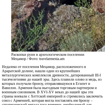
Раскопки руин в археологическом поселении
Мецамор / Фото: travelarmenia.am
Недалеко от поселения Мецамор, расположенного в
Араратской долине, нашли один из крупнейших
металлургических комплексов древности, датированный III-I
тысячелетиями до нашей эры. Здесь плавили олово и медь, из
которых получали бронзу, отправлявшуюся в Египет и
Вавилон. Армения была выгодным торговым партнером и
военным союзником. В XVI-XV веках до нашей эры эти
страны воевали с Хеттской империей и стремились заключить
союз с Арменией, которая могла поставлять им бронзу –
стратегический металл того времени, необходимый для