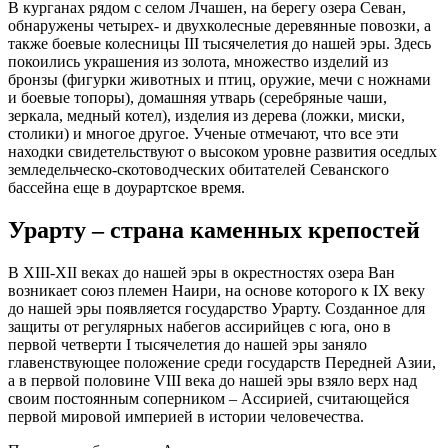
В курганах рядом с селом Лчашен, на берегу озера Севан,
обнаружены четырех- и двухколесные деревянные повозки, а
также боевые колесницы III тысячелетия до нашей эры. Здесь
покоились украшения из золота, множество изделий из
бронзы (фигурки животных и птиц, оружие, мечи с ножнами
и боевые топоры), домашняя утварь (серебряные чаши,
зеркала, медный котел), изделия из дерева (ложки, миски,
столики) и многое другое. Ученые отмечают, что все эти
находки свидетельствуют о высоком уровне развития оседлых
земледельческо-скотоводческих обитателей Севанского
бассейна еще в доурартское время.
Урарту – страна каменных крепостей
В XIII-XII веках до нашей эры в окрестностях озера Ван
возникает союз племен Наири, на основе которого к IX веку
до нашей эры появляется государство Урарту. Созданное для
защиты от регулярных набегов ассирийцев с юга, оно в
первой четверти I тысячелетия до нашей эры заняло
главенствующее положение среди государств Передней Азии,
а в первой половине VIII века до нашей эры взяло верх над
своим постоянным соперником – Ассирией, считающейся
первой мировой империей в истории человечества.