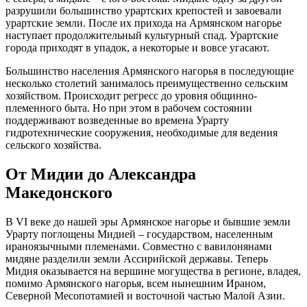
разрушили большинство урартских крепостей и завоевали
урартские земли. После их прихода на Армянском нагорье
наступает продолжительный культурный спад. Урартские
города приходят в упадок, а некоторые и вовсе угасают.
Большинство населения Армянского нагорья в последующие
несколько столетий занималось преимущественно сельским
хозяйством. Происходит регресс до уровня общинно-
племенного быта. Но при этом в рабочем состоянии
поддерживают возведенные во времена Урарту
гидротехнические сооружения, необходимые для ведения
сельского хозяйства.
От Мидии до Александра
Македонского
В VI веке до нашей эры Армянское нагорье и бывшие земли
Урарту поглощены Мидией – государством, населенным
ираноязычными племенами. Совместно с вавилонянами
мидяне разделили земли Ассирийской державы. Теперь
Мидия оказывается на вершине могущества в регионе, владея,
помимо Армянского нагорья, всем нынешним Ираном,
Северной Месопотамией и восточной частью Малой Азии.