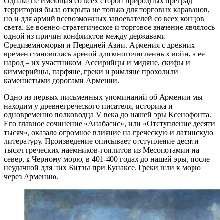
Однако не имеющая со всех сторон природных преград
территория была открыта не только для торговых караванов,
но и для армий всевозможных завоевателей со всех концов
света. Ее военно-стратегическое и торговое значение являлось
одной из причин конфликтов между державами
Средиземноморья и Передней Азии. Армения с древних
времен становилась ареной для многочисленных войн, а ее
народ – их участником. Ассирийцы и мидяне, скифы и
киммерийцы, парфяне, греки и римляне проходили
каменистыми дорогами Армении.
Одно из первых письменных упоминаний об Армении мы
находим у древнегреческого писателя, историка и
одновременно полководца V века до нашей эры Ксенофонта.
Его главное сочинение «Анабасис», или «Отступление десяти
тысяч», оказало огромное влияние на греческую и латинскую
литературу. Произведение описывает отступление десяти
тысяч греческих наемников-гоплитов из Месопотамии на
север, к Черному морю, в 401-400 годах до нашей эры, после
неудачной для них Битвы при Кунаксе. Греки шли к морю
через Армению.