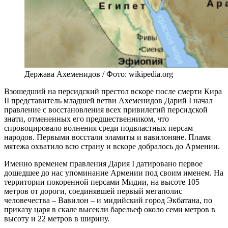
Держава Ахеменидов / Фото: wikipedia.org
Взошедший на персидский престол вскоре после смерти Кира
II представитель младшей ветви Ахеменидов Дарий I начал
правление с восстановления всех привилегий персидской
знати, отмененных его предшественником, что
спровоцировало волнения среди подвластных персам
народов. Первыми восстали эламиты и вавилоняне. Пламя
мятежа охватило всю страну и вскоре добралось до Армении.
Именно временем правления Дария I датировано первое
дошедшее до нас упоминание Армении под своим именем. На
территории покоренной персами Мидии, на высоте 105
метров от дороги, соединявшей первый мегаполис
человечества – Вавилон – и мидийский город Экбатана, по
приказу царя в скале высекли барельеф около семи метров в
высоту и 22 метров в ширину.