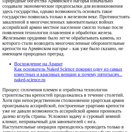
Природные богатства Армянского нагорья изначально
создавали экономические предпосылки для возникновения
здесь государства, однако возможность основать такое
государство появилась только в железном веке. Противостоять
закаленной в многочисленных завоевательных войнах
ассирийской армии местное население смогло только после
появления технологии плавления и обработки железа.
Железными орудиями было легче обрабатывать камень, из
которого стали возводить многочисленные оборонительные
крепости на Армянском нагорье – как уже было сказано, не
имеющем природных преград.
Восхождение на Арарат
Как основатель Naked Science покорял одну из самых
известных и красивых вершин и почему пятитысяч...
naked-science.ru
Процесс сплочения племен и отработка технологии
строительства крепостей продолжались в течение столетий.
Хотя при непосредственном столкновении урартская армия
проигрывала ассирийской, построенные урартами крепости
уже не давали возможность ассирийской армии проникать
далеко вглубь страны. Усложнял задачу и суровый зимний
климат, непривычный для завоевателей с юга.
Наступательные операции приходилось проводить только в