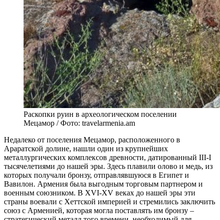
Раскопки руин в археологическом поселении
Мецамор / Фото: travelarmenia.am
Недалеко от поселения Мецамор, расположенного в
Араратской долине, нашли один из крупнейших
металлургических комплексов древности, датированный III-I
тысячелетиями до нашей эры. Здесь плавили олово и медь, из
которых получали бронзу, отправлявшуюся в Египет и
Вавилон. Армения была выгодным торговым партнером и
военным союзником. В XVI-XV веках до нашей эры эти
страны воевали с Хеттской империей и стремились заключить
союз с Арменией, которая могла поставлять им бронзу –
стратегический металл того времени, необходимый для