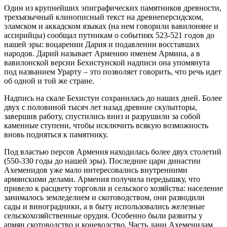
Один из крупнейших эпиграфических памятников древности,
трехъязычный клинописный текст на древнеперсидском,
эламском и аккадском языках (на нем говорили вавилоняне и
ассирийцы) сообщал путникам о событиях 523-521 годов до
нашей эры: воцарении Дария и подавлении восставших
народов. Дарий называет Армению именем Армина, а в
вавилонской версии Бехистунской надписи она упомянута
под названием Урарту – это позволяет говорить, что речь идет
об одной и той же стране.
Надпись на скале Бехистун сохранилась до наших дней. Более
двух с половиной тысяч лет назад древние скульпторы,
завершив работу, спустились вниз и разрушили за собой
каменные ступени, чтобы исключить всякую возможность
вновь подняться к памятнику.
Под властью персов Армения находилась более двух столетий
(550-330 годы до нашей эры). Последние цари династии
Ахеменидов уже мало интересовались внутренними
армянскими делами. Армения получила передышку, что
привело к расцвету торговли и сельского хозяйства: население
занималось земледелием и скотоводством, они разводили
сады и виноградники, а в быту использовались железные
сельскохозяйственные орудия. Особенно были развиты у
армян скотоводство и коневодство. Часть дани Ахеменидам