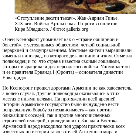
«Отступление десяти тысяч», Жан-Адриан Гинье,
XIX век. Войско Артаксеркса II против гоплитов
Кира Младшего. / Фото: gallerix.org
О ней Ксенофонт упоминает как о «стране обширной и
богатой», с устоявшимся обществом, четкой социальной
иерархией и самоуправлением. Местные жители выращивали
ячмень и виноград, из которого делали вино и изюм. Отметил
полководец и то, что страна известна своими лошадьми,
которых выращивали для персидского войска. Упоминает он
и ее правителя Ерванда I (Оронта) – основателя династии
Ервандидов.
Но Ксенофонт прошел дорогами Армении не как завоеватель,
а волею случая. Другие полководцы оказывались в этих
местах с иными целями. На протяжении всей древней
истории Армянское государство было вынуждено вести
непрерывную борьбу за независимость – как против
ближайших соседей, так и против многочисленных
строителей империй, приходивших с Запада и Востока.
Армянский народ находился под ударом практически всех
известных по истории завоевателей Античного мира и