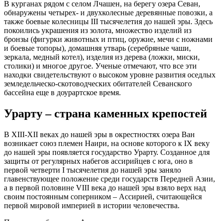
В курганах рядом с селом Лчашен, на берегу озера Севан,
обнаружены четырех- и двухколесные деревянные повозки, а
также боевые колесницы III тысячелетия до нашей эры. Здесь
покоились украшения из золота, множество изделий из
бронзы (фигурки животных и птиц, оружие, мечи с ножнами
и боевые топоры), домашняя утварь (серебряные чаши,
зеркала, медный котел), изделия из дерева (ложки, миски,
столики) и многое другое. Ученые отмечают, что все эти
находки свидетельствуют о высоком уровне развития оседлых
земледельческо-скотоводческих обитателей Севанского
бассейна еще в доурартское время.
Урарту – страна каменных крепостей
В XIII-XII веках до нашей эры в окрестностях озера Ван
возникает союз племен Наири, на основе которого к IX веку
до нашей эры появляется государство Урарту. Созданное для
защиты от регулярных набегов ассирийцев с юга, оно в
первой четверти I тысячелетия до нашей эры заняло
главенствующее положение среди государств Передней Азии,
а в первой половине VIII века до нашей эры взяло верх над
своим постоянным соперником – Ассирией, считающейся
первой мировой империей в истории человечества.