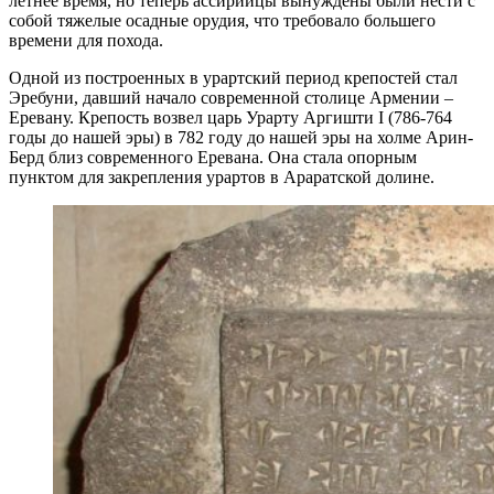
летнее время, но теперь ассирийцы вынуждены были нести с
собой тяжелые осадные орудия, что требовало большего
времени для похода.
Одной из построенных в урартский период крепостей стал
Эребуни, давший начало современной столице Армении –
Еревану. Крепость возвел царь Урарту Аргишти I (786-764
годы до нашей эры) в 782 году до нашей эры на холме Арин-
Берд близ современного Еревана. Она стала опорным
пунктом для закрепления урартов в Араратской долине.