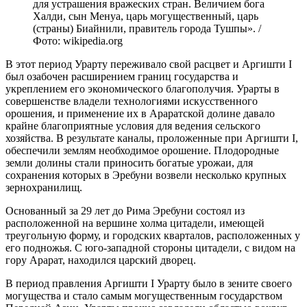
для устрашения вражеских стран. Величием бога
Халди, сын Менуа, царь могущественный, царь
(страны) Биайнили, правитель города Тушпы». /
Фото: wikipedia.org
В этот период Урарту переживало свой расцвет и Аргишти I
был озабочен расширением границ государства и
укреплением его экономического благополучия. Урарты в
совершенстве владели технологиями искусственного
орошения, и применение их в Араратской долине давало
крайне благоприятные условия для ведения сельского
хозяйства. В результате каналы, проложенные при Аргишти I,
обеспечили землям необходимое орошение. Плодородные
земли долины стали приносить богатые урожаи, для
сохранения которых в Эребуни возвели несколько крупных
зернохранилищ.
Основанный за 29 лет до Рима Эребуни состоял из
расположенной на вершине холма цитадели, имеющей
треугольную форму, и городских кварталов, расположенных у
его подножья. С юго-западной стороны цитадели, с видом на
гору Арарат, находился царский дворец.
В период правления Аргишти I Урарту было в зените своего
могущества и стало самым могущественным государством