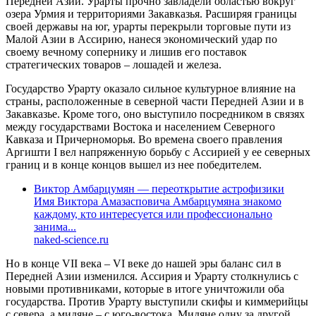
Передней Азии. Урарты прочно завладели областью вокруг
озера Урмия и территориями Закавказья. Расширяя границы
своей державы на юг, урарты перекрыли торговые пути из
Малой Азии в Ассирию, нанеся экономический удар по
своему вечному сопернику и лишив его поставок
стратегических товаров – лошадей и железа.
Государство Урарту оказало сильное культурное влияние на
страны, расположенные в северной части Передней Азии и в
Закавказье. Кроме того, оно выступило посредником в связях
между государствами Востока и населением Северного
Кавказа и Причерноморья. Во времена своего правления
Аргишти I вел напряженную борьбу с Ассирией у ее северных
границ и в конце концов вышел из нее победителем.
Виктор Амбарцумян — переоткрытие астрофизики
Имя Виктора Амазасповича Амбарцумяна знакомо
каждому, кто интересуется или профессионально
занима...
naked-science.ru
Но в конце VII века – VI веке до нашей эры баланс сил в
Передней Азии изменился. Ассирия и Урарту столкнулись с
новыми противниками, которые в итоге уничтожили оба
государства. Против Урарту выступили скифы и киммерийцы
с севера, а мидяне – с юго-востока. Мидяне одну за другой