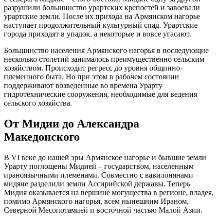
разрушили большинство урартских крепостей и завоевали
урартские земли. После их прихода на Армянском нагорье
наступает продолжительный культурный спад. Урартские
города приходят в упадок, а некоторые и вовсе угасают.
Большинство населения Армянского нагорья в последующие
несколько столетий занималось преимущественно сельским
хозяйством. Происходит регресс до уровня общинно-
племенного быта. Но при этом в рабочем состоянии
поддерживают возведенные во времена Урарту
гидротехнические сооружения, необходимые для ведения
сельского хозяйства.
От Мидии до Александра
Македонского
В VI веке до нашей эры Армянское нагорье и бывшие земли
Урарту поглощены Мидией – государством, населенным
ираноязычными племенами. Совместно с вавилонянами
мидяне разделили земли Ассирийской державы. Теперь
Мидия оказывается на вершине могущества в регионе, владея,
помимо Армянского нагорья, всем нынешним Ираном,
Северной Месопотамией и восточной частью Малой Азии.