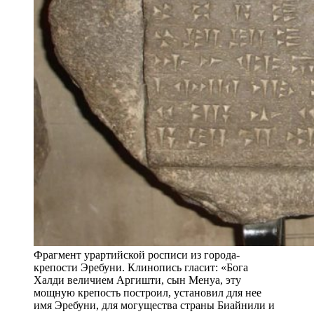
Фрагмент урартийской росписи из города-
крепости Эребуни. Клинопись гласит: «Бога
Халди величием Аргишти, сын Менуа, эту
мощную крепость построил, установил для нее
имя Эребуни, для могущества страны Биайнили и