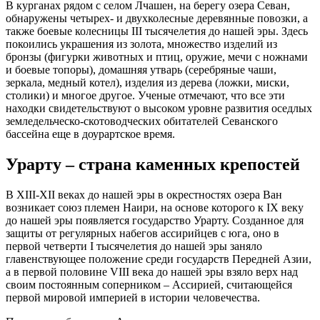
В курганах рядом с селом Лчашен, на берегу озера Севан,
обнаружены четырех- и двухколесные деревянные повозки, а
также боевые колесницы III тысячелетия до нашей эры. Здесь
покоились украшения из золота, множество изделий из
бронзы (фигурки животных и птиц, оружие, мечи с ножнами
и боевые топоры), домашняя утварь (серебряные чаши,
зеркала, медный котел), изделия из дерева (ложки, миски,
столики) и многое другое. Ученые отмечают, что все эти
находки свидетельствуют о высоком уровне развития оседлых
земледельческо-скотоводческих обитателей Севанского
бассейна еще в доурартское время.
Урарту – страна каменных крепостей
В XIII-XII веках до нашей эры в окрестностях озера Ван
возникает союз племен Наири, на основе которого к IX веку
до нашей эры появляется государство Урарту. Созданное для
защиты от регулярных набегов ассирийцев с юга, оно в
первой четверти I тысячелетия до нашей эры заняло
главенствующее положение среди государств Передней Азии,
а в первой половине VIII века до нашей эры взяло верх над
своим постоянным соперником – Ассирией, считающейся
первой мировой империей в истории человечества.