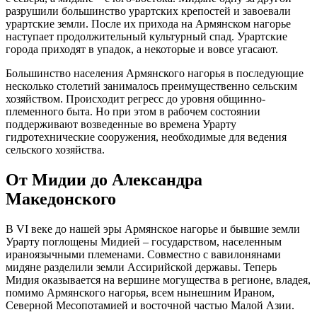
разрушили большинство урартских крепостей и завоевали
урартские земли. После их прихода на Армянском нагорье
наступает продолжительный культурный спад. Урартские
города приходят в упадок, а некоторые и вовсе угасают.
Большинство населения Армянского нагорья в последующие
несколько столетий занималось преимущественно сельским
хозяйством. Происходит регресс до уровня общинно-
племенного быта. Но при этом в рабочем состоянии
поддерживают возведенные во времена Урарту
гидротехнические сооружения, необходимые для ведения
сельского хозяйства.
От Мидии до Александра
Македонского
В VI веке до нашей эры Армянское нагорье и бывшие земли
Урарту поглощены Мидией – государством, населенным
ираноязычными племенами. Совместно с вавилонянами
мидяне разделили земли Ассирийской державы. Теперь
Мидия оказывается на вершине могущества в регионе, владея,
помимо Армянского нагорья, всем нынешним Ираном,
Северной Месопотамией и восточной частью Малой Азии.