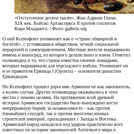
«Отступление десяти тысяч», Жан-Адриан Гинье,
XIX век. Войско Артаксеркса II против гоплитов
Кира Младшего. / Фото: gallerix.org
О ней Ксенофонт упоминает как о «стране обширной и
богатой», с устоявшимся обществом, четкой социальной
иерархией и самоуправлением. Местные жители выращивали
ячмень и виноград, из которого делали вино и изюм. Отметил
полководец и то, что страна известна своими лошадьми,
которых выращивали для персидского войска. Упоминает он
и ее правителя Ерванда I (Оронта) – основателя династии
Ервандидов.
Но Ксенофонт прошел дорогами Армении не как завоеватель,
а волею случая. Другие полководцы оказывались в этих
местах с иными целями. На протяжении всей древней
истории Армянское государство было вынуждено вести
непрерывную борьбу за независимость – как против
ближайших соседей, так и против многочисленных
строителей империй, приходивших с Запада и Востока.
Армянский народ находился под ударом практически всех
известных по истории завоевателей Античного мира и