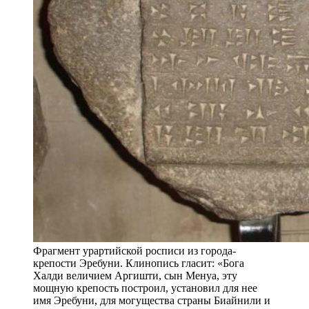
Фрагмент урартийской росписи из города-
крепости Эребуни. Клинопись гласит: «Бога
Халди величием Аргишти, сын Менуа, эту
мощную крепость построил, установил для нее
имя Эребуни, для могущества страны Биайнили и