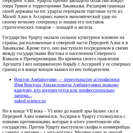
Передней Азии. Урарты прочно завладели областью вокруг
озера Урмия и территориями Закавказья. Расширяя границы
своей державы на юг, урарты перекрыли торговые пути из
Малой Азии в Ассирию, нанеся экономический удар по
своему вечному сопернику и лишив его поставок
стратегических товаров – лошадей и железа.
Государство Урарту оказало сильное культурное влияние на
страны, расположенные в северной части Передней Азии и в
Закавказье. Кроме того, оно выступило посредником в связях
между государствами Востока и населением Северного
Кавказа и Причерноморья. Во времена своего правления
Аргишти I вел напряженную борьбу с Ассирией у ее северных
границ и в конце концов вышел из нее победителем.
Виктор Амбарцумян — переоткрытие астрофизики
Имя Виктора Амазасповича Амбарцумяна знакомо
каждому, кто интересуется или профессионально
занима...
naked-science.ru
Но в конце VII века – VI веке до нашей эры баланс сил в
Передней Азии изменился. Ассирия и Урарту столкнулись с
новыми противниками, которые в итоге уничтожили оба
государства. Против Урарту выступили скифы и киммерийцы
с севера, а мидяне – с юго-востока. Мидяне одну за другой