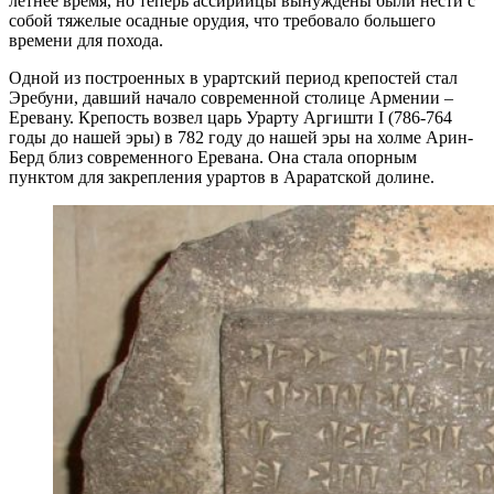
летнее время, но теперь ассирийцы вынуждены были нести с
собой тяжелые осадные орудия, что требовало большего
времени для похода.
Одной из построенных в урартский период крепостей стал
Эребуни, давший начало современной столице Армении –
Еревану. Крепость возвел царь Урарту Аргишти I (786-764
годы до нашей эры) в 782 году до нашей эры на холме Арин-
Берд близ современного Еревана. Она стала опорным
пунктом для закрепления урартов в Араратской долине.