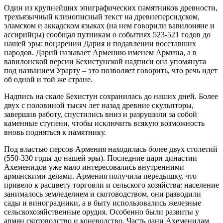
Один из крупнейших эпиграфических памятников древности,
трехъязычный клинописный текст на древнеперсидском,
эламском и аккадском языках (на нем говорили вавилоняне и
ассирийцы) сообщал путникам о событиях 523-521 годов до
нашей эры: воцарении Дария и подавлении восставших
народов. Дарий называет Армению именем Армина, а в
вавилонской версии Бехистунской надписи она упомянута
под названием Урарту – это позволяет говорить, что речь идет
об одной и той же стране.
Надпись на скале Бехистун сохранилась до наших дней. Более
двух с половиной тысяч лет назад древние скульпторы,
завершив работу, спустились вниз и разрушили за собой
каменные ступени, чтобы исключить всякую возможность
вновь подняться к памятнику.
Под властью персов Армения находилась более двух столетий
(550-330 годы до нашей эры). Последние цари династии
Ахеменидов уже мало интересовались внутренними
армянскими делами. Армения получила передышку, что
привело к расцвету торговли и сельского хозяйства: население
занималось земледелием и скотоводством, они разводили
сады и виноградники, а в быту использовались железные
сельскохозяйственные орудия. Особенно были развиты у
армян скотоводство и коневодство. Часть дани Ахеменидам