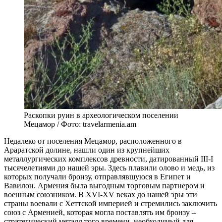
Раскопки руин в археологическом поселении
Мецамор / Фото: travelarmenia.am
Недалеко от поселения Мецамор, расположенного в
Араратской долине, нашли один из крупнейших
металлургических комплексов древности, датированный III-I
тысячелетиями до нашей эры. Здесь плавили олово и медь, из
которых получали бронзу, отправлявшуюся в Египет и
Вавилон. Армения была выгодным торговым партнером и
военным союзником. В XVI-XV веках до нашей эры эти
страны воевали с Хеттской империей и стремились заключить
союз с Арменией, которая могла поставлять им бронзу –
стратегический металл того времени, необходимый для