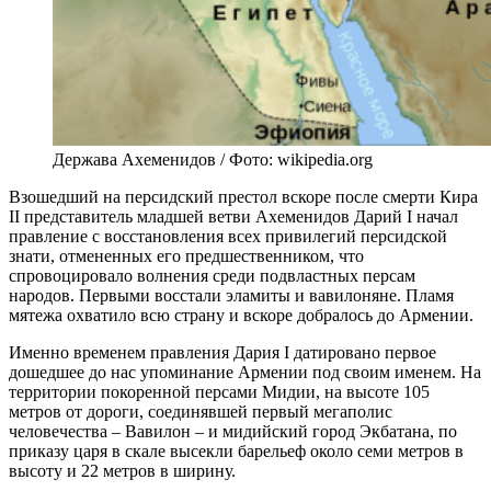
Держава Ахеменидов / Фото: wikipedia.org
Взошедший на персидский престол вскоре после смерти Кира
II представитель младшей ветви Ахеменидов Дарий I начал
правление с восстановления всех привилегий персидской
знати, отмененных его предшественником, что
спровоцировало волнения среди подвластных персам
народов. Первыми восстали эламиты и вавилоняне. Пламя
мятежа охватило всю страну и вскоре добралось до Армении.
Именно временем правления Дария I датировано первое
дошедшее до нас упоминание Армении под своим именем. На
территории покоренной персами Мидии, на высоте 105
метров от дороги, соединявшей первый мегаполис
человечества – Вавилон – и мидийский город Экбатана, по
приказу царя в скале высекли барельеф около семи метров в
высоту и 22 метров в ширину.