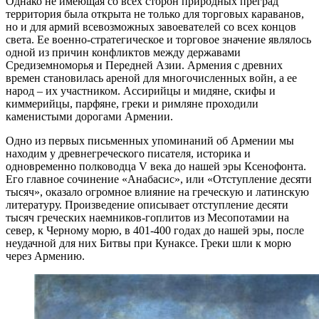
Однако не имеющая со всех сторон природных преград
территория была открыта не только для торговых караванов,
но и для армий всевозможных завоевателей со всех концов
света. Ее военно-стратегическое и торговое значение являлось
одной из причин конфликтов между державами
Средиземноморья и Передней Азии. Армения с древних
времен становилась ареной для многочисленных войн, а ее
народ – их участником. Ассирийцы и мидяне, скифы и
киммерийцы, парфяне, греки и римляне проходили
каменистыми дорогами Армении.
Одно из первых письменных упоминаний об Армении мы
находим у древнегреческого писателя, историка и
одновременно полководца V века до нашей эры Ксенофонта.
Его главное сочинение «Анабасис», или «Отступление десяти
тысяч», оказало огромное влияние на греческую и латинскую
литературу. Произведение описывает отступление десяти
тысяч греческих наемников-гоплитов из Месопотамии на
север, к Черному морю, в 401-400 годах до нашей эры, после
неудачной для них Битвы при Кунаксе. Греки шли к морю
через Армению.