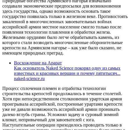
Природные богатства Армянского нагорья изначально
создавали экономические предпосылки для возникновения
здесь государства, однако возможность основать такое
государство появилась только в железном веке. Противостоять
закаленной в многочисленных завоевательных войнах
ассирийской армии местное население смогло только после
появления технологии плавления и обработки железа.
Железными орудиями было легче обрабатывать камень, из
которого стали возводить многочисленные оборонительные
крепости на Армянском нагорье – как уже было сказано, не
имеющем природных преград.
Восхождение на Арарат
Как основатель Naked Science покорял одну из самых
известных и красивых вершин и почему пятитысяч...
naked-science.ru
Процесс сплочения племен и отработка технологии
строительства крепостей продолжались в течение столетий.
Хотя при непосредственном столкновении урартская армия
проигрывала ассирийской, построенные урартами крепости
уже не давали возможность ассирийской армии проникать
далеко вглубь страны. Усложнял задачу и суровый зимний
климат, непривычный для завоевателей с юга.
Наступательные операции приходилось проводить только в