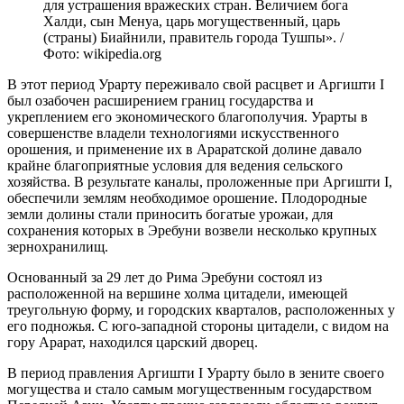
для устрашения вражеских стран. Величием бога
Халди, сын Менуа, царь могущественный, царь
(страны) Биайнили, правитель города Тушпы». /
Фото: wikipedia.org
В этот период Урарту переживало свой расцвет и Аргишти I
был озабочен расширением границ государства и
укреплением его экономического благополучия. Урарты в
совершенстве владели технологиями искусственного
орошения, и применение их в Араратской долине давало
крайне благоприятные условия для ведения сельского
хозяйства. В результате каналы, проложенные при Аргишти I,
обеспечили землям необходимое орошение. Плодородные
земли долины стали приносить богатые урожаи, для
сохранения которых в Эребуни возвели несколько крупных
зернохранилищ.
Основанный за 29 лет до Рима Эребуни состоял из
расположенной на вершине холма цитадели, имеющей
треугольную форму, и городских кварталов, расположенных у
его подножья. С юго-западной стороны цитадели, с видом на
гору Арарат, находился царский дворец.
В период правления Аргишти I Урарту было в зените своего
могущества и стало самым могущественным государством