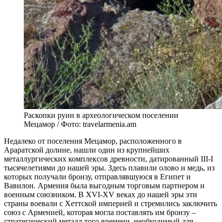
Раскопки руин в археологическом поселении
Мецамор / Фото: travelarmenia.am
Недалеко от поселения Мецамор, расположенного в
Араратской долине, нашли один из крупнейших
металлургических комплексов древности, датированный III-I
тысячелетиями до нашей эры. Здесь плавили олово и медь, из
которых получали бронзу, отправлявшуюся в Египет и
Вавилон. Армения была выгодным торговым партнером и
военным союзником. В XVI-XV веках до нашей эры эти
страны воевали с Хеттской империей и стремились заключить
союз с Арменией, которая могла поставлять им бронзу –
стратегический металл того времени, необходимый для