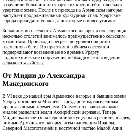
разрушили большинство урартских крепостей и завоевали
урартские земли. После их прихода на Армянском нагорье
наступает продолжительный культурный спад. Урартские
города приходят в упадок, а некоторые и вовсе угасают.
Большинство населения Армянского нагорья в последующие
несколько столетий занималось преимущественно сельским
хозяйством. Происходит регресс до уровня общинно-
племенного быта. Но при этом в рабочем состоянии
поддерживают возведенные во времена Урарту
гидротехнические сооружения, необходимые для ведения
сельского хозяйства.
От Мидии до Александра
Македонского
В VI веке до нашей эры Армянское нагорье и бывшие земли
Урарту поглощены Мидией – государством, населенным
ираноязычными племенами. Совместно с вавилонянами
мидяне разделили земли Ассирийской державы. Теперь
Мидия оказывается на вершине могущества в регионе, владея,
помимо Армянского нагорья, всем нынешним Ираном,
Северной Месопотамией и восточной частью Малой Азии.