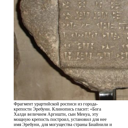
Фрагмент урартийской росписи из города-
крепости Эребуни. Клинопись гласит: «Бога
Халди величием Аргишти, сын Менуа, эту
мощную крепость построил, установил для нее
имя Эребуни, для могущества страны Биайнили и