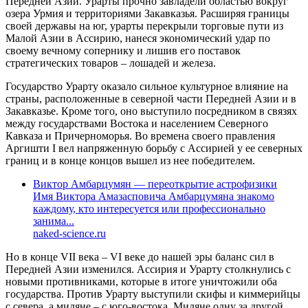
Передней Азии. Урарты прочно завладели областью вокруг
озера Урмия и территориями Закавказья. Расширяя границы
своей державы на юг, урарты перекрыли торговые пути из
Малой Азии в Ассирию, нанеся экономический удар по
своему вечному сопернику и лишив его поставок
стратегических товаров – лошадей и железа.
Государство Урарту оказало сильное культурное влияние на
страны, расположенные в северной части Передней Азии и в
Закавказье. Кроме того, оно выступило посредником в связях
между государствами Востока и населением Северного
Кавказа и Причерноморья. Во времена своего правления
Аргишти I вел напряженную борьбу с Ассирией у ее северных
границ и в конце концов вышел из нее победителем.
Виктор Амбарцумян — переоткрытие астрофизики
Имя Виктора Амазасповича Амбарцумяна знакомо
каждому, кто интересуется или профессионально
занима...
naked-science.ru
Но в конце VII века – VI веке до нашей эры баланс сил в
Передней Азии изменился. Ассирия и Урарту столкнулись с
новыми противниками, которые в итоге уничтожили оба
государства. Против Урарту выступили скифы и киммерийцы
с севера, а мидяне – с юго-востока. Мидяне одну за другой