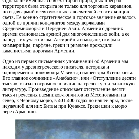
Однако не имеющая со всех сторон природных преград
территория была открыта не только для торговых караванов,
но и для армий всевозможных завоевателей со всех концов
света. Ее военно-стратегическое и торговое значение являлось
одной из причин конфликтов между державами
Средиземноморья и Передней Азии. Армения с древних
времен становилась ареной для многочисленных войн, а ее
народ – их участником. Ассирийцы и мидяне, скифы и
киммерийцы, парфяне, греки и римляне проходили
каменистыми дорогами Армении.
Одно из первых письменных упоминаний об Армении мы
находим у древнегреческого писателя, историка и
одновременно полководца V века до нашей эры Ксенофонта.
Его главное сочинение «Анабасис», или «Отступление десяти
тысяч», оказало огромное влияние на греческую и латинскую
литературу. Произведение описывает отступление десяти
тысяч греческих наемников-гоплитов из Месопотамии на
север, к Черному морю, в 401-400 годах до нашей эры, после
неудачной для них Битвы при Кунаксе. Греки шли к морю
через Армению.