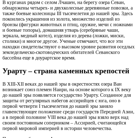
В курганах рядом с селом Лчашен, на берегу озера Севан,
обнаружены четырех- и двухколесные деревянные повозки, а
также боевые колесницы III тысячелетия до нашей эры. Здесь
покоились украшения из золота, множество изделий из
бронзы (фигурки животных и птиц, оружие, мечи с ножнами
и боевые топоры), домашняя утварь (серебряные чаши,
зеркала, медный котел), изделия из дерева (ложки, миски,
столики) и многое другое. Ученые отмечают, что все эти
находки свидетельствуют о высоком уровне развития оседлых
земледельческо-скотоводческих обитателей Севанского
бассейна еще в доурартское время.
Урарту – страна каменных крепостей
В XIII-XII веках до нашей эры в окрестностях озера Ван
возникает союз племен Наири, на основе которого к IX веку
до нашей эры появляется государство Урарту. Созданное для
защиты от регулярных набегов ассирийцев с юга, оно в
первой четверти I тысячелетия до нашей эры заняло
главенствующее положение среди государств Передней Азии,
а в первой половине VIII века до нашей эры взяло верх над
своим постоянным соперником – Ассирией, считающейся
первой мировой империей в истории человечества.