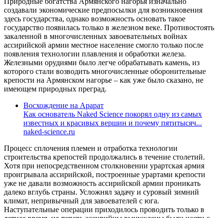
Природные богатства Армянского нагорья изначально
создавали экономические предпосылки для возникновения
здесь государства, однако возможность основать такое
государство появилась только в железном веке. Противостоять
закаленной в многочисленных завоевательных войнах
ассирийской армии местное население смогло только после
появления технологии плавления и обработки железа.
Железными орудиями было легче обрабатывать камень, из
которого стали возводить многочисленные оборонительные
крепости на Армянском нагорье – как уже было сказано, не
имеющем природных преград.
Восхождение на Арарат
Как основатель Naked Science покорял одну из самых
известных и красивых вершин и почему пятитысяч...
naked-science.ru
Процесс сплочения племен и отработка технологии
строительства крепостей продолжались в течение столетий.
Хотя при непосредственном столкновении урартская армия
проигрывала ассирийской, построенные урартами крепости
уже не давали возможность ассирийской армии проникать
далеко вглубь страны. Усложнял задачу и суровый зимний
климат, непривычный для завоевателей с юга.
Наступательные операции приходилось проводить только в