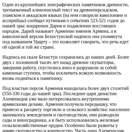
Один из крупнейших эпиграфических памятников древности,
трехъязычный клинописный текст на древнеперсидском,
эламском и аккадском языках (на нем говорили вавилоняне и
ассирийцы) сообщал путникам о событиях 523-521 годов до
нашей эры: воцарении Дария и подавлении восставших
народов. Дарий называет Армению именем Армина, а в
вавилонской версии Бехистунской надписи она упомянута
под названием Урарту – это позволяет говорить, что речь идет
об одной и той же стране.
Надпись на скале Бехистун сохранилась до наших дней. Более
двух с половиной тысяч лет назад древние скульпторы,
завершив работу, спустились вниз и разрушили за собой
каменные ступени, чтобы исключить всякую возможность
вновь подняться к памятнику.
Под властью персов Армения находилась более двух столетий
(550-330 годы до нашей эры). Последние цари династии
Ахеменидов уже мало интересовались внутренними
армянскими делами. Армения получила передышку, что
привело к расцвету торговли и сельского хозяйства: население
занималось земледелием и скотоводством, они разводили
сады и виноградники, а в быту использовались железные
сельскохозяйственные орудия. Особенно были развиты у
армян скотоводство и коневодство. Часть дани Ахеменидам