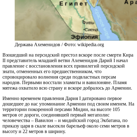
Держава Ахеменидов / Фото: wikipedia.org
Взошедший на персидский престол вскоре после смерти Кира
II представитель младшей ветви Ахеменидов Дарий I начал
правление с восстановления всех привилегий персидской
знати, отмененных его предшественником, что
спровоцировало волнения среди подвластных персам
народов. Первыми восстали эламиты и вавилоняне. Пламя
мятежа охватило всю страну и вскоре добралось до Армении.
Именно временем правления Дария I датировано первое
дошедшее до нас упоминание Армении под своим именем. На
территории покоренной персами Мидии, на высоте 105
метров от дороги, соединявшей первый мегаполис
человечества – Вавилон – и мидийский город Экбатана, по
приказу царя в скале высекли барельеф около семи метров в
высоту и 22 метров в ширину.