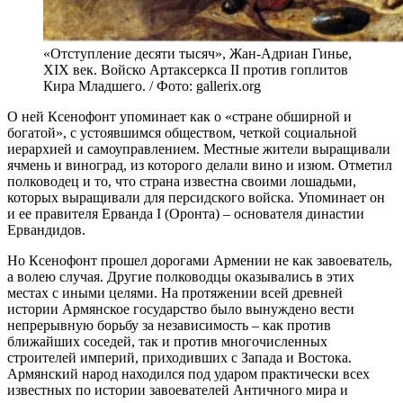
«Отступление десяти тысяч», Жан-Адриан Гинье,
XIX век. Войско Артаксеркса II против гоплитов
Кира Младшего. / Фото: gallerix.org
О ней Ксенофонт упоминает как о «стране обширной и
богатой», с устоявшимся обществом, четкой социальной
иерархией и самоуправлением. Местные жители выращивали
ячмень и виноград, из которого делали вино и изюм. Отметил
полководец и то, что страна известна своими лошадьми,
которых выращивали для персидского войска. Упоминает он
и ее правителя Ерванда I (Оронта) – основателя династии
Ервандидов.
Но Ксенофонт прошел дорогами Армении не как завоеватель,
а волею случая. Другие полководцы оказывались в этих
местах с иными целями. На протяжении всей древней
истории Армянское государство было вынуждено вести
непрерывную борьбу за независимость – как против
ближайших соседей, так и против многочисленных
строителей империй, приходивших с Запада и Востока.
Армянский народ находился под ударом практически всех
известных по истории завоевателей Античного мира и