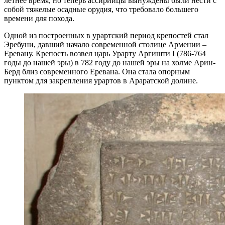
летнее время, но теперь ассирийцы вынуждены были нести с
собой тяжелые осадные орудия, что требовало большего
времени для похода.
Одной из построенных в урартский период крепостей стал
Эребуни, давший начало современной столице Армении –
Еревану. Крепость возвел царь Урарту Аргишти I (786-764
годы до нашей эры) в 782 году до нашей эры на холме Арин-
Берд близ современного Еревана. Она стала опорным
пунктом для закрепления урартов в Араратской долине.