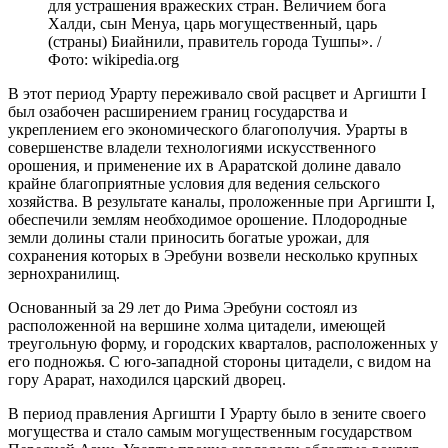
для устрашения вражеских стран. Величием бога
Халди, сын Менуа, царь могущественный, царь
(страны) Биайнили, правитель города Тушпы». /
Фото: wikipedia.org
В этот период Урарту переживало свой расцвет и Аргишти I
был озабочен расширением границ государства и
укреплением его экономического благополучия. Урарты в
совершенстве владели технологиями искусственного
орошения, и применение их в Араратской долине давало
крайне благоприятные условия для ведения сельского
хозяйства. В результате каналы, проложенные при Аргишти I,
обеспечили землям необходимое орошение. Плодородные
земли долины стали приносить богатые урожаи, для
сохранения которых в Эребуни возвели несколько крупных
зернохранилищ.
Основанный за 29 лет до Рима Эребуни состоял из
расположенной на вершине холма цитадели, имеющей
треугольную форму, и городских кварталов, расположенных у
его подножья. С юго-западной стороны цитадели, с видом на
гору Арарат, находился царский дворец.
В период правления Аргишти I Урарту было в зените своего
могущества и стало самым могущественным государством