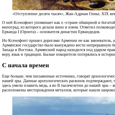
«Отступление десяти тысяч», Жан-Адриан Гинье, XIX век.
О ней Ксенофонт упоминает как о «стране обширной и богато
виноград, из которого делали вино и изюм. Отметил полководе
Ерванда I (Оронта) – основателя династии Ервандидов.
Но Ксенофонт прошел дорогами Армении не как завоеватель, а
Армянское государство было вынуждено вести непрерывную бо
Запада и Востока. Армянский народ находился под ударом прак
веру, язык и традиции. Былые покорители потерялись в истории
С начала времен
Еще больше, чем письменные источники, говорят археологичес
нашей эры. Данные археологических раскопок подтверждают, ч
здесь умели плавить медь, а во II тысячелетии до нашей эры –
расположены месторождения металлов, которые нашли широкое 