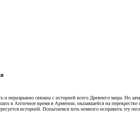
ия
и неразрывно связана с историей всего Древнего мира. Но зача
ших в Античное время в Армении, оказавшейся на перекрестке 
ересуется историей. Попытаемся хоть немного исправить эту нес