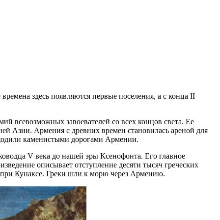
ремена здесь появляются первые поселения, а с конца II
мий всевозможных завоевателей со всех концов света. Ее
ней Азии. Армения с древних времен становилась ареной для
оходили каменистыми дорогами Армении.
оводца V века до нашей эры Ксенофонта. Его главное
оизведение описывает отступление десяти тысяч греческих
ы при Кунаксе. Греки шли к морю через Армению.