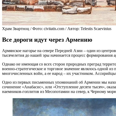
Храм Звартноц / Фото: civitatis.com / Автор: Telestis Scaevinius
Все дороги идут через Армению
Армянское нагорье на севере Передней Азии – один из центров
тысячелетия до нашей эры начинается процесс формирования а
Однако не имеющая со всех сторон природных преград территор
военно-стратегическое и торговое значение являлось одной и
многочисленных войн, а ее народ – их участником. Ассирийц
Одно из первых письменных упоминаний об Армении мы находи
сочинение «Анабасис», или «Отступление десяти тысяч», оказ
наемников-гоплитов из Месопотамии на север, к Черному морю