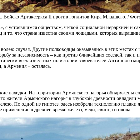
 Войско Артаксеркса II против гоплитов Кира Младшего. / Фото: 
й», с устоявшимся обществом, четкой социальной иерархией и 
ц и то, что страна известна своими лошадьми, которых выращива
 волею случая. Другие полководцы оказывались в этих местах с
рьбу за независимость – как против ближайших соседей, так и
тически всех известных по истории завоевателей Античного мир
, а Армения – осталась.
кие находки. На территории Армянского нагорья обнаружены сл
то жители Армянского нагорья в глубокой древности овладели 
 железо. По одной из гипотез, здесь изобрели технологию плавки
применение в древнее время: железа, меди, свинца и олова.