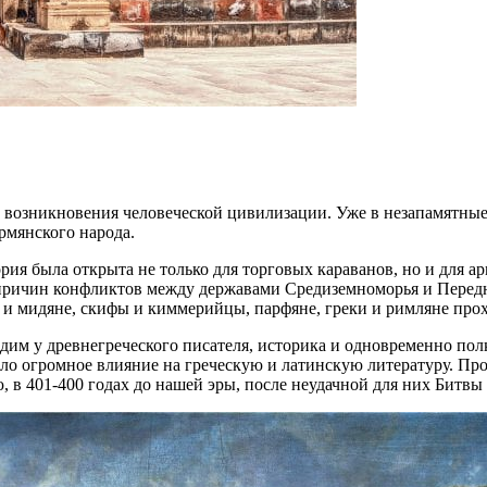
 возникновения человеческой цивилизации. Уже в незапамятные в
рмянского народа.
ия была открыта не только для торговых караванов, но и для ар
з причин конфликтов между державами Средиземноморья и Перед
ы и мидяне, скифы и киммерийцы, парфяне, греки и римляне пр
м у древнегреческого писателя, историка и одновременно полк
ало огромное влияние на греческую и латинскую литературу. Пр
, в 401-400 годах до нашей эры, после неудачной для них Битв