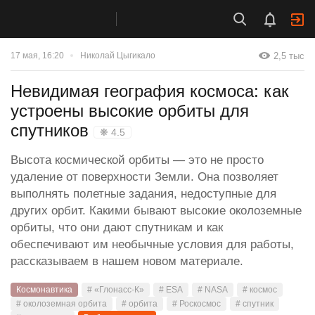
2,5 тыс
17 мая, 16:20
Николай Цыгикало
Невидимая география космоса: как
устроены высокие орбиты для
спутников
❋ 4.5
Высота космической орбиты — это не просто
удаление от поверхности Земли. Она позволяет
выполнять полетные задания, недоступные для
других орбит. Какими бывают высокие околоземные
орбиты, что они дают спутникам и как
обеспечивают им необычные условия для работы,
рассказываем в нашем новом материале.
Космонавтика
# «Глонасс-К»
# ESA
# NASA
# космос
# околоземная орбита
# орбита
# Роскосмос
# спутник