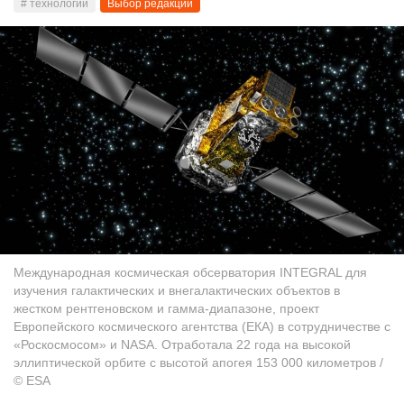
# технологии
Выбор редакции
Международная космическая обсерватория INTEGRAL для
изучения галактических и внегалактических объектов в
жестком рентгеновском и гамма-диапазоне, проект
Европейского космического агентства (ЕКА) в сотрудничестве с
«Роскосмосом» и NASA. Отработала 22 года на высокой
эллиптической орбите с высотой апогея 153 000 километров /
© ESA