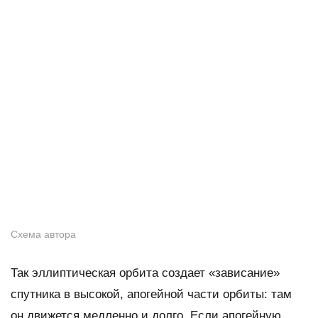
Схема автора
Так эллиптическая орбита создает «зависание»
спутника в высокой, апогейной части орбиты: там
он движется медленно и долго. Если апогейную