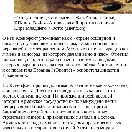
«Отступление десяти тысяч», Жан-Адриан Гинье,
XIX век. Войско Артаксеркса II против гоплитов
Кира Младшего. / Фото: gallerix.org
О ней Ксенофонт упоминает как о «стране обширной и
богатой», с устоявшимся обществом, четкой социальной
иерархией и самоуправлением. Местные жители выращивали
ячмень и виноград, из которого делали вино и изюм. Отметил
полководец и то, что страна известна своими лошадьми,
которых выращивали для персидского войска. Упоминает он
и ее правителя Ерванда I (Оронта) – основателя династии
Ервандидов.
Но Ксенофонт прошел дорогами Армении не как завоеватель,
а волею случая. Другие полководцы оказывались в этих
местах с иными целями. На протяжении всей древней
истории Армянское государство было вынуждено вести
непрерывную борьбу за независимость – как против
ближайших соседей, так и против многочисленных
строителей империй, приходивших с Запада и Востока.
Армянский народ находился под ударом практически всех
известных по истории завоевателей Античного мира и