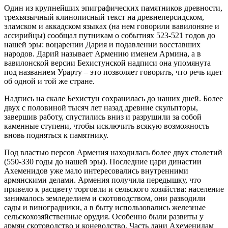
Один из крупнейших эпиграфических памятников древности,
трехъязычный клинописный текст на древнеперсидском,
эламском и аккадском языках (на нем говорили вавилоняне и
ассирийцы) сообщал путникам о событиях 523-521 годов до
нашей эры: воцарении Дария и подавлении восставших
народов. Дарий называет Армению именем Армина, а в
вавилонской версии Бехистунской надписи она упомянута
под названием Урарту – это позволяет говорить, что речь идет
об одной и той же стране.
Надпись на скале Бехистун сохранилась до наших дней. Более
двух с половиной тысяч лет назад древние скульпторы,
завершив работу, спустились вниз и разрушили за собой
каменные ступени, чтобы исключить всякую возможность
вновь подняться к памятнику.
Под властью персов Армения находилась более двух столетий
(550-330 годы до нашей эры). Последние цари династии
Ахеменидов уже мало интересовались внутренними
армянскими делами. Армения получила передышку, что
привело к расцвету торговли и сельского хозяйства: население
занималось земледелием и скотоводством, они разводили
сады и виноградники, а в быту использовались железные
сельскохозяйственные орудия. Особенно были развиты у
армян скотоводство и коневодство. Часть дани Ахеменидам