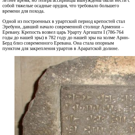
летнее время, но теперь ассирийцы вынуждены были нести с
собой тяжелые осадные орудия, что требовало большего
времени для похода.
Одной из построенных в урартский период крепостей стал
Эребуни, давший начало современной столице Армении –
Еревану. Крепость возвел царь Урарту Аргишти I (786-764
годы до нашей эры) в 782 году до нашей эры на холме Арин-
Берд близ современного Еревана. Она стала опорным
пунктом для закрепления урартов в Араратской долине.