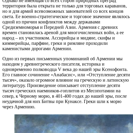
Однако не имеющая со всех сторон природных преград
территория была открыта не только для торговых караванов,
но и для армий всевозможных завоевателей со всех концов
света. Ее военно-стратегическое и торговое значение являлось
одной из причин конфликтов между державами
Средиземноморья и Передней Азии. Армения с древних
времен становилась ареной для многочисленных войн, а ее
народ – их участником. Ассирийцы и мидяне, скифы и
киммерийцы, парфяне, греки и римляне проходили
каменистыми дорогами Армении.
Одно из первых письменных упоминаний об Армении мы
находим у древнегреческого писателя, историка и
одновременно полководца V века до нашей эры Ксенофонта.
Его главное сочинение «Анабасис», или «Отступление десяти
тысяч», оказало огромное влияние на греческую и латинскую
литературу. Произведение описывает отступление десяти
тысяч греческих наемников-гоплитов из Месопотамии на
север, к Черному морю, в 401-400 годах до нашей эры, после
неудачной для них Битвы при Кунаксе. Греки шли к морю
через Армению.