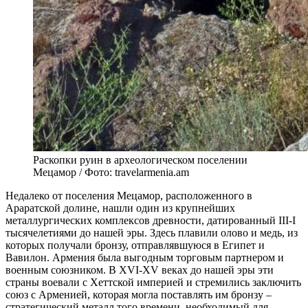
Раскопки руин в археологическом поселении
Мецамор / Фото: travelarmenia.am
Недалеко от поселения Мецамор, расположенного в
Араратской долине, нашли один из крупнейших
металлургических комплексов древности, датированный III-I
тысячелетиями до нашей эры. Здесь плавили олово и медь, из
которых получали бронзу, отправлявшуюся в Египет и
Вавилон. Армения была выгодным торговым партнером и
военным союзником. В XVI-XV веках до нашей эры эти
страны воевали с Хеттской империей и стремились заключить
союз с Арменией, которая могла поставлять им бронзу –
стратегический металл того времени, необходимый для