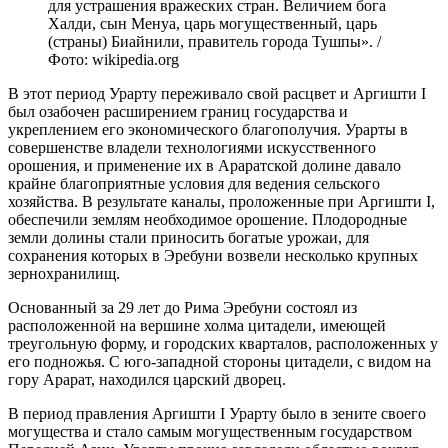
для устрашения вражеских стран. Величием бога
Халди, сын Менуа, царь могущественный, царь
(страны) Биайнили, правитель города Тушпы». /
Фото: wikipedia.org
В этот период Урарту переживало свой расцвет и Аргишти I
был озабочен расширением границ государства и
укреплением его экономического благополучия. Урарты в
совершенстве владели технологиями искусственного
орошения, и применение их в Араратской долине давало
крайне благоприятные условия для ведения сельского
хозяйства. В результате каналы, проложенные при Аргишти I,
обеспечили землям необходимое орошение. Плодородные
земли долины стали приносить богатые урожаи, для
сохранения которых в Эребуни возвели несколько крупных
зернохранилищ.
Основанный за 29 лет до Рима Эребуни состоял из
расположенной на вершине холма цитадели, имеющей
треугольную форму, и городских кварталов, расположенных у
его подножья. С юго-западной стороны цитадели, с видом на
гору Арарат, находился царский дворец.
В период правления Аргишти I Урарту было в зените своего
могущества и стало самым могущественным государством