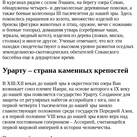
В курганах рядом с селом Лчашен, на берегу озера Севан,
обнаружены четырех- и двухколесные деревянные повозки, а
также боевые колесницы III тысячелетия до нашей эры. Здесь
покоились украшения из золота, множество изделий из
бронзы (фигурки животных и птиц, оружие, мечи с ножнами
и боевые топоры), домашняя утварь (серебряные чаши,
зеркала, медный котел), изделия из дерева (ложки, миски,
столики) и многое другое. Ученые отмечают, что все эти
находки свидетельствуют о высоком уровне развития оседлых
земледельческо-скотоводческих обитателей Севанского
бассейна еще в доурартское время.
Урарту – страна каменных крепостей
В XIII-XII веках до нашей эры в окрестностях озера Ван
возникает союз племен Наири, на основе которого к IX веку
до нашей эры появляется государство Урарту. Созданное для
защиты от регулярных набегов ассирийцев с юга, оно в
первой четверти I тысячелетия до нашей эры заняло
главенствующее положение среди государств Передней Азии,
а в первой половине VIII века до нашей эры взяло верх над
своим постоянным соперником – Ассирией, считающейся
первой мировой империей в истории человечества.