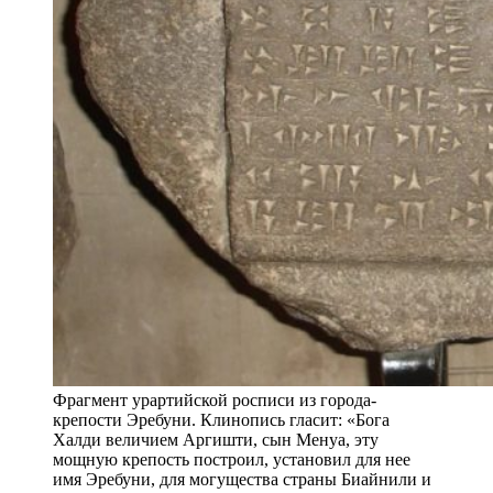
Фрагмент урартийской росписи из города-
крепости Эребуни. Клинопись гласит: «Бога
Халди величием Аргишти, сын Менуа, эту
мощную крепость построил, установил для нее
имя Эребуни, для могущества страны Биайнили и