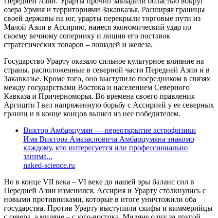
Передней Азии. Урарты прочно завладели областью вокруг
озера Урмия и территориями Закавказья. Расширяя границы
своей державы на юг, урарты перекрыли торговые пути из
Малой Азии в Ассирию, нанеся экономический удар по
своему вечному сопернику и лишив его поставок
стратегических товаров – лошадей и железа.
Государство Урарту оказало сильное культурное влияние на
страны, расположенные в северной части Передней Азии и в
Закавказье. Кроме того, оно выступило посредником в связях
между государствами Востока и населением Северного
Кавказа и Причерноморья. Во времена своего правления
Аргишти I вел напряженную борьбу с Ассирией у ее северных
границ и в конце концов вышел из нее победителем.
Виктор Амбарцумян — переоткрытие астрофизики
Имя Виктора Амазасповича Амбарцумяна знакомо
каждому, кто интересуется или профессионально
занима...
naked-science.ru
Но в конце VII века – VI веке до нашей эры баланс сил в
Передней Азии изменился. Ассирия и Урарту столкнулись с
новыми противниками, которые в итоге уничтожили оба
государства. Против Урарту выступили скифы и киммерийцы
с севера, а мидяне – с юго-востока. Мидяне одну за другой