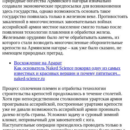
Природные богатства Армянского нагорья изначально
создавали экономические предпосылки для возникновения
здесь государства, однако возможность основать такое
государство появилась только в железном веке. Противостоять
закаленной в многочисленных завоевательных войнах
ассирийской армии местное население смогло только после
появления технологии плавления и обработки железа.
Железными орудиями было легче обрабатывать камень, из
которого стали возводить многочисленные оборонительные
крепости на Армянском нагорье – как уже было сказано, не
имеющем природных преград.
Восхождение на Арарат
Как основатель Naked Science покорял одну из самых
известных и красивых вершин и почему пятитысяч...
naked-science.ru
Процесс сплочения племен и отработка технологии
строительства крепостей продолжались в течение столетий.
Хотя при непосредственном столкновении урартская армия
проигрывала ассирийской, построенные урартами крепости
уже не давали возможность ассирийской армии проникать
далеко вглубь страны. Усложнял задачу и суровый зимний
климат, непривычный для завоевателей с юга.
Наступательные операции приходилось проводить только в