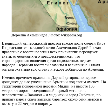
Держава Ахеменидов / Фото: wikipedia.org
Взошедший на персидский престол вскоре после смерти Кира
II представитель младшей ветви Ахеменидов Дарий I начал
правление с восстановления всех привилегий персидской
знати, отмененных его предшественником, что
спровоцировало волнения среди подвластных персам
народов. Первыми восстали эламиты и вавилоняне. Пламя
мятежа охватило всю страну и вскоре добралось до Армении.
Именно временем правления Дария I датировано первое
дошедшее до нас упоминание Армении под своим именем. На
территории покоренной персами Мидии, на высоте 105
метров от дороги, соединявшей первый мегаполис
человечества – Вавилон – и мидийский город Экбатана, по
приказу царя в скале высекли барельеф около семи метров в
высоту и 22 метров в ширину.