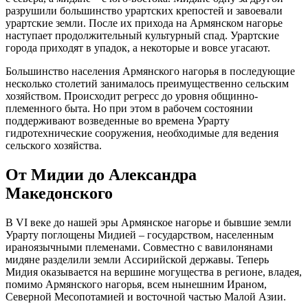
разрушили большинство урартских крепостей и завоевали
урартские земли. После их прихода на Армянском нагорье
наступает продолжительный культурный спад. Урартские
города приходят в упадок, а некоторые и вовсе угасают.
Большинство населения Армянского нагорья в последующие
несколько столетий занималось преимущественно сельским
хозяйством. Происходит регресс до уровня общинно-
племенного быта. Но при этом в рабочем состоянии
поддерживают возведенные во времена Урарту
гидротехнические сооружения, необходимые для ведения
сельского хозяйства.
От Мидии до Александра
Македонского
В VI веке до нашей эры Армянское нагорье и бывшие земли
Урарту поглощены Мидией – государством, населенным
ираноязычными племенами. Совместно с вавилонянами
мидяне разделили земли Ассирийской державы. Теперь
Мидия оказывается на вершине могущества в регионе, владея,
помимо Армянского нагорья, всем нынешним Ираном,
Северной Месопотамией и восточной частью Малой Азии.