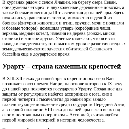
В курганах рядом с селом Лчашен, на берегу озера Севан,
обнаружены четырех- и двухколесные деревянные повозки, а
также боевые колесницы III тысячелетия до нашей эры. Здесь
покоились украшения из золота, множество изделий из
бронзы (фигурки животных и птиц, оружие, мечи с ножнами
и боевые топоры), домашняя утварь (серебряные чаши,
зеркала, медный котел), изделия из дерева (ложки, миски,
столики) и многое другое. Ученые отмечают, что все эти
находки свидетельствуют о высоком уровне развития оседлых
земледельческо-скотоводческих обитателей Севанского
бассейна еще в доурартское время.
Урарту – страна каменных крепостей
В XIII-XII веках до нашей эры в окрестностях озера Ван
возникает союз племен Наири, на основе которого к IX веку
до нашей эры появляется государство Урарту. Созданное для
защиты от регулярных набегов ассирийцев с юга, оно в
первой четверти I тысячелетия до нашей эры заняло
главенствующее положение среди государств Передней Азии,
а в первой половине VIII века до нашей эры взяло верх над
своим постоянным соперником – Ассирией, считающейся
первой мировой империей в истории человечества.