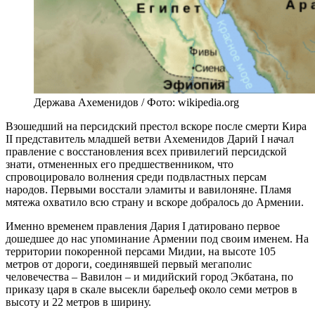
Держава Ахеменидов / Фото: wikipedia.org
Взошедший на персидский престол вскоре после смерти Кира
II представитель младшей ветви Ахеменидов Дарий I начал
правление с восстановления всех привилегий персидской
знати, отмененных его предшественником, что
спровоцировало волнения среди подвластных персам
народов. Первыми восстали эламиты и вавилоняне. Пламя
мятежа охватило всю страну и вскоре добралось до Армении.
Именно временем правления Дария I датировано первое
дошедшее до нас упоминание Армении под своим именем. На
территории покоренной персами Мидии, на высоте 105
метров от дороги, соединявшей первый мегаполис
человечества – Вавилон – и мидийский город Экбатана, по
приказу царя в скале высекли барельеф около семи метров в
высоту и 22 метров в ширину.