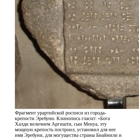
Фрагмент урартийской росписи из города-
крепости Эребуни. Клинопись гласит: «Бога
Халди величием Аргишти, сын Менуа, эту
мощную крепость построил, установил для нее
имя Эребуни, для могущества страны Биайнили и