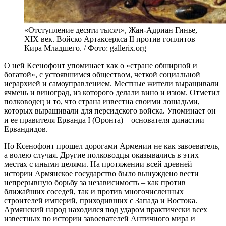
«Отступление десяти тысяч», Жан-Адриан Гинье,
XIX век. Войско Артаксеркса II против гоплитов
Кира Младшего. / Фото: gallerix.org
О ней Ксенофонт упоминает как о «стране обширной и
богатой», с устоявшимся обществом, четкой социальной
иерархией и самоуправлением. Местные жители выращивали
ячмень и виноград, из которого делали вино и изюм. Отметил
полководец и то, что страна известна своими лошадьми,
которых выращивали для персидского войска. Упоминает он
и ее правителя Ерванда I (Оронта) – основателя династии
Ервандидов.
Но Ксенофонт прошел дорогами Армении не как завоеватель,
а волею случая. Другие полководцы оказывались в этих
местах с иными целями. На протяжении всей древней
истории Армянское государство было вынуждено вести
непрерывную борьбу за независимость – как против
ближайших соседей, так и против многочисленных
строителей империй, приходивших с Запада и Востока.
Армянский народ находился под ударом практически всех
известных по истории завоевателей Античного мира и