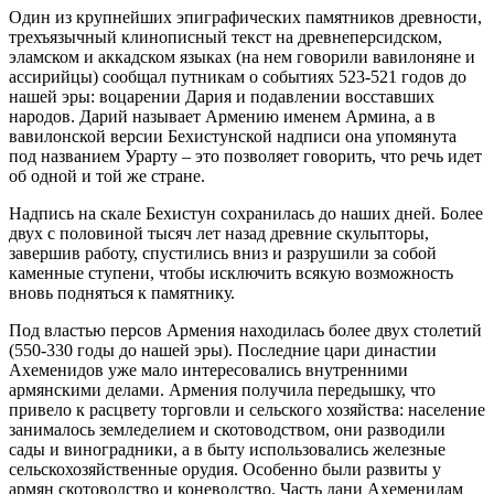
Один из крупнейших эпиграфических памятников древности,
трехъязычный клинописный текст на древнеперсидском,
эламском и аккадском языках (на нем говорили вавилоняне и
ассирийцы) сообщал путникам о событиях 523-521 годов до
нашей эры: воцарении Дария и подавлении восставших
народов. Дарий называет Армению именем Армина, а в
вавилонской версии Бехистунской надписи она упомянута
под названием Урарту – это позволяет говорить, что речь идет
об одной и той же стране.
Надпись на скале Бехистун сохранилась до наших дней. Более
двух с половиной тысяч лет назад древние скульпторы,
завершив работу, спустились вниз и разрушили за собой
каменные ступени, чтобы исключить всякую возможность
вновь подняться к памятнику.
Под властью персов Армения находилась более двух столетий
(550-330 годы до нашей эры). Последние цари династии
Ахеменидов уже мало интересовались внутренними
армянскими делами. Армения получила передышку, что
привело к расцвету торговли и сельского хозяйства: население
занималось земледелием и скотоводством, они разводили
сады и виноградники, а в быту использовались железные
сельскохозяйственные орудия. Особенно были развиты у
армян скотоводство и коневодство. Часть дани Ахеменидам