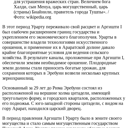
для устрашения вражеских стран. Величием бога
Халди, сын Менуа, царь могущественный, царь
(страны) Биайнили, правитель города Тушпы». /
Фото: wikipedia.org
В этот период Урарту переживало свой расцвет и Аргишти I
был озабочен расширением границ государства и
укреплением его экономического благополучия. Урарты в
совершенстве владели технологиями искусственного
орошения, и применение их в Араратской долине давало
крайне благоприятные условия для ведения сельского
хозяйства. В результате каналы, проложенные при Аргишти I,
обеспечили землям необходимое орошение. Плодородные
земли долины стали приносить богатые урожаи, для
сохранения которых в Эребуни возвели несколько крупных
зернохранилищ.
Основанный за 29 лет до Рима Эребуни состоял из
расположенной на вершине холма цитадели, имеющей
треугольную форму, и городских кварталов, расположенных у
его подножья. С юго-западной стороны цитадели, с видом на
гору Арарат, находился царский дворец.
В период правления Аргишти I Урарту было в зените своего
могущества и стало самым могущественным государством