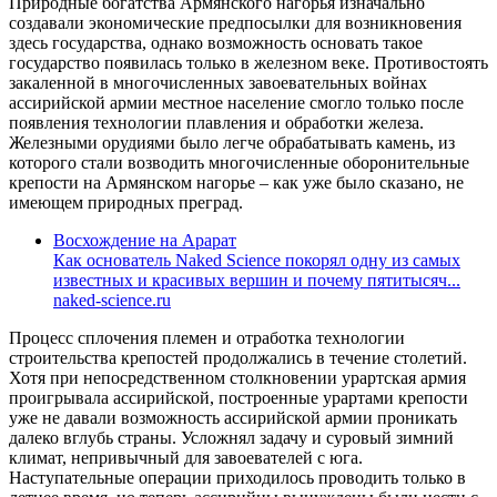
Природные богатства Армянского нагорья изначально
создавали экономические предпосылки для возникновения
здесь государства, однако возможность основать такое
государство появилась только в железном веке. Противостоять
закаленной в многочисленных завоевательных войнах
ассирийской армии местное население смогло только после
появления технологии плавления и обработки железа.
Железными орудиями было легче обрабатывать камень, из
которого стали возводить многочисленные оборонительные
крепости на Армянском нагорье – как уже было сказано, не
имеющем природных преград.
Восхождение на Арарат
Как основатель Naked Science покорял одну из самых
известных и красивых вершин и почему пятитысяч...
naked-science.ru
Процесс сплочения племен и отработка технологии
строительства крепостей продолжались в течение столетий.
Хотя при непосредственном столкновении урартская армия
проигрывала ассирийской, построенные урартами крепости
уже не давали возможность ассирийской армии проникать
далеко вглубь страны. Усложнял задачу и суровый зимний
климат, непривычный для завоевателей с юга.
Наступательные операции приходилось проводить только в