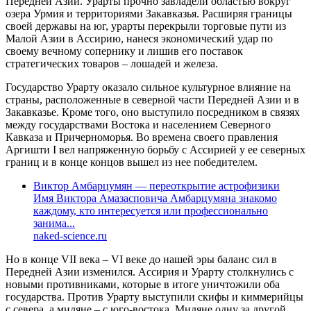
Передней Азии. Урарты прочно завладели областью вокруг
озера Урмия и территориями Закавказья. Расширяя границы
своей державы на юг, урарты перекрыли торговые пути из
Малой Азии в Ассирию, нанеся экономический удар по
своему вечному сопернику и лишив его поставок
стратегических товаров – лошадей и железа.
Государство Урарту оказало сильное культурное влияние на
страны, расположенные в северной части Передней Азии и в
Закавказье. Кроме того, оно выступило посредником в связях
между государствами Востока и населением Северного
Кавказа и Причерноморья. Во времена своего правления
Аргишти I вел напряженную борьбу с Ассирией у ее северных
границ и в конце концов вышел из нее победителем.
Виктор Амбарцумян — переоткрытие астрофизики
Имя Виктора Амазасповича Амбарцумяна знакомо
каждому, кто интересуется или профессионально
занима...
naked-science.ru
Но в конце VII века – VI веке до нашей эры баланс сил в
Передней Азии изменился. Ассирия и Урарту столкнулись с
новыми противниками, которые в итоге уничтожили оба
государства. Против Урарту выступили скифы и киммерийцы
с севера, а мидяне – с юго-востока. Мидяне одну за другой