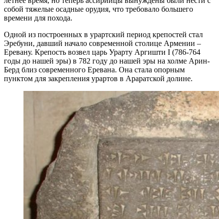
летнее время, но теперь ассирийцы вынуждены были нести с
собой тяжелые осадные орудия, что требовало большего
времени для похода.
Одной из построенных в урартский период крепостей стал
Эребуни, давший начало современной столице Армении –
Еревану. Крепость возвел царь Урарту Аргишти I (786-764
годы до нашей эры) в 782 году до нашей эры на холме Арин-
Берд близ современного Еревана. Она стала опорным
пунктом для закрепления урартов в Араратской долине.