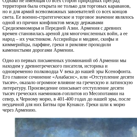
Однако не имеющая со всех сторон природных преград
территория была открыта не только для торговых караванов,
но и для армий всевозможных завоевателей со всех концов
света. Ее военно-стратегическое и торговое значение являлось
одной из причин конфликтов между державами
Средиземноморья и Передней Азии. Армения с древних
времен становилась ареной для многочисленных войн, а ее
народ – их участником. Ассирийцы и мидяне, скифы и
киммерийцы, парфяне, греки и римляне проходили
каменистыми дорогами Армении.
Одно из первых письменных упоминаний об Армении мы
находим у древнегреческого писателя, историка и
одновременно полководца V века до нашей эры Ксенофонта.
Его главное сочинение «Анабасис», или «Отступление десяти
тысяч», оказало огромное влияние на греческую и латинскую
литературу. Произведение описывает отступление десяти
тысяч греческих наемников-гоплитов из Месопотамии на
север, к Черному морю, в 401-400 годах до нашей эры, после
неудачной для них Битвы при Кунаксе. Греки шли к морю
через Армению.