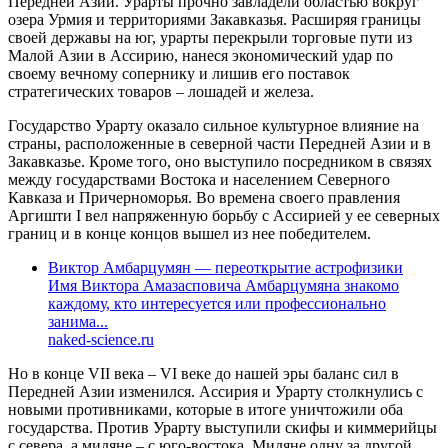
Передней Азии. Урарты прочно завладели областью вокруг
озера Урмия и территориями Закавказья. Расширяя границы
своей державы на юг, урарты перекрыли торговые пути из
Малой Азии в Ассирию, нанеся экономический удар по
своему вечному сопернику и лишив его поставок
стратегических товаров – лошадей и железа.
Государство Урарту оказало сильное культурное влияние на
страны, расположенные в северной части Передней Азии и в
Закавказье. Кроме того, оно выступило посредником в связях
между государствами Востока и населением Северного
Кавказа и Причерноморья. Во времена своего правления
Аргишти I вел напряженную борьбу с Ассирией у ее северных
границ и в конце концов вышел из нее победителем.
Виктор Амбарцумян — переоткрытие астрофизики
Имя Виктора Амазасповича Амбарцумяна знакомо
каждому, кто интересуется или профессионально
занима...
naked-science.ru
Но в конце VII века – VI веке до нашей эры баланс сил в
Передней Азии изменился. Ассирия и Урарту столкнулись с
новыми противниками, которые в итоге уничтожили оба
государства. Против Урарту выступили скифы и киммерийцы
с севера, а мидяне – с юго-востока. Мидяне одну за другой