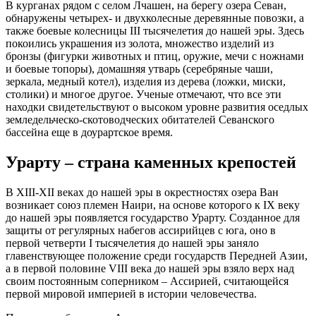
В курганах рядом с селом Лчашен, на берегу озера Севан,
обнаружены четырех- и двухколесные деревянные повозки, а
также боевые колесницы III тысячелетия до нашей эры. Здесь
покоились украшения из золота, множество изделий из
бронзы (фигурки животных и птиц, оружие, мечи с ножнами
и боевые топоры), домашняя утварь (серебряные чаши,
зеркала, медный котел), изделия из дерева (ложки, миски,
столики) и многое другое. Ученые отмечают, что все эти
находки свидетельствуют о высоком уровне развития оседлых
земледельческо-скотоводческих обитателей Севанского
бассейна еще в доурартское время.
Урарту – страна каменных крепостей
В XIII-XII веках до нашей эры в окрестностях озера Ван
возникает союз племен Наири, на основе которого к IX веку
до нашей эры появляется государство Урарту. Созданное для
защиты от регулярных набегов ассирийцев с юга, оно в
первой четверти I тысячелетия до нашей эры заняло
главенствующее положение среди государств Передней Азии,
а в первой половине VIII века до нашей эры взяло верх над
своим постоянным соперником – Ассирией, считающейся
первой мировой империей в истории человечества.