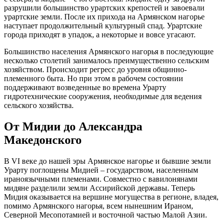
разрушили большинство урартских крепостей и завоевали
урартские земли. После их прихода на Армянском нагорье
наступает продолжительный культурный спад. Урартские
города приходят в упадок, а некоторые и вовсе угасают.
Большинство населения Армянского нагорья в последующие
несколько столетий занималось преимущественно сельским
хозяйством. Происходит регресс до уровня общинно-
племенного быта. Но при этом в рабочем состоянии
поддерживают возведенные во времена Урарту
гидротехнические сооружения, необходимые для ведения
сельского хозяйства.
От Мидии до Александра
Македонского
В VI веке до нашей эры Армянское нагорье и бывшие земли
Урарту поглощены Мидией – государством, населенным
ираноязычными племенами. Совместно с вавилонянами
мидяне разделили земли Ассирийской державы. Теперь
Мидия оказывается на вершине могущества в регионе, владея,
помимо Армянского нагорья, всем нынешним Ираном,
Северной Месопотамией и восточной частью Малой Азии.