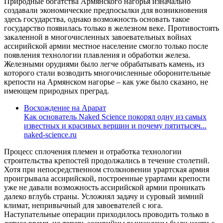
Природные богатства Армянского нагорья изначально
создавали экономические предпосылки для возникновения
здесь государства, однако возможность основать такое
государство появилась только в железном веке. Противостоять
закаленной в многочисленных завоевательных войнах
ассирийской армии местное население смогло только после
появления технологии плавления и обработки железа.
Железными орудиями было легче обрабатывать камень, из
которого стали возводить многочисленные оборонительные
крепости на Армянском нагорье – как уже было сказано, не
имеющем природных преград.
Восхождение на Арарат
Как основатель Naked Science покорял одну из самых
известных и красивых вершин и почему пятитысяч...
naked-science.ru
Процесс сплочения племен и отработка технологии
строительства крепостей продолжались в течение столетий.
Хотя при непосредственном столкновении урартская армия
проигрывала ассирийской, построенные урартами крепости
уже не давали возможность ассирийской армии проникать
далеко вглубь страны. Усложнял задачу и суровый зимний
климат, непривычный для завоевателей с юга.
Наступательные операции приходилось проводить только в