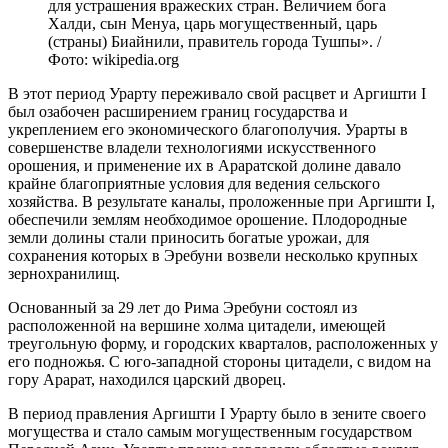
для устрашения вражеских стран. Величием бога
Халди, сын Менуа, царь могущественный, царь
(страны) Биайнили, правитель города Тушпы». /
Фото: wikipedia.org
В этот период Урарту переживало свой расцвет и Аргишти I
был озабочен расширением границ государства и
укреплением его экономического благополучия. Урарты в
совершенстве владели технологиями искусственного
орошения, и применение их в Араратской долине давало
крайне благоприятные условия для ведения сельского
хозяйства. В результате каналы, проложенные при Аргишти I,
обеспечили землям необходимое орошение. Плодородные
земли долины стали приносить богатые урожаи, для
сохранения которых в Эребуни возвели несколько крупных
зернохранилищ.
Основанный за 29 лет до Рима Эребуни состоял из
расположенной на вершине холма цитадели, имеющей
треугольную форму, и городских кварталов, расположенных у
его подножья. С юго-западной стороны цитадели, с видом на
гору Арарат, находился царский дворец.
В период правления Аргишти I Урарту было в зените своего
могущества и стало самым могущественным государством