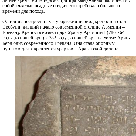
летнее время, но теперь ассирийцы вынуждены были нести с
собой тяжелые осадные орудия, что требовало большего
времени для похода.
Одной из построенных в урартский период крепостей стал
Эребуни, давший начало современной столице Армении –
Еревану. Крепость возвел царь Урарту Аргишти I (786-764
годы до нашей эры) в 782 году до нашей эры на холме Арин-
Берд близ современного Еревана. Она стала опорным
пунктом для закрепления урартов в Араратской долине.