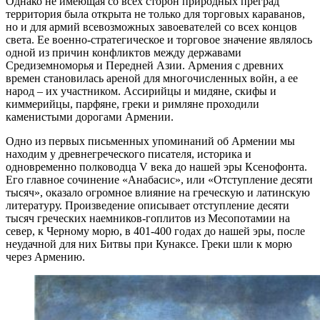
Однако не имеющая со всех сторон природных преград
территория была открыта не только для торговых караванов,
но и для армий всевозможных завоевателей со всех концов
света. Ее военно-стратегическое и торговое значение являлось
одной из причин конфликтов между державами
Средиземноморья и Передней Азии. Армения с древних
времен становилась ареной для многочисленных войн, а ее
народ – их участником. Ассирийцы и мидяне, скифы и
киммерийцы, парфяне, греки и римляне проходили
каменистыми дорогами Армении.
Одно из первых письменных упоминаний об Армении мы
находим у древнегреческого писателя, историка и
одновременно полководца V века до нашей эры Ксенофонта.
Его главное сочинение «Анабасис», или «Отступление десяти
тысяч», оказало огромное влияние на греческую и латинскую
литературу. Произведение описывает отступление десяти
тысяч греческих наемников-гоплитов из Месопотамии на
север, к Черному морю, в 401-400 годах до нашей эры, после
неудачной для них Битвы при Кунаксе. Греки шли к морю
через Армению.