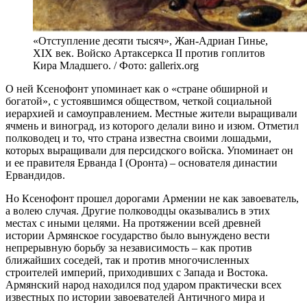
«Отступление десяти тысяч», Жан-Адриан Гинье,
XIX век. Войско Артаксеркса II против гоплитов
Кира Младшего. / Фото: gallerix.org
О ней Ксенофонт упоминает как о «стране обширной и
богатой», с устоявшимся обществом, четкой социальной
иерархией и самоуправлением. Местные жители выращивали
ячмень и виноград, из которого делали вино и изюм. Отметил
полководец и то, что страна известна своими лошадьми,
которых выращивали для персидского войска. Упоминает он
и ее правителя Ерванда I (Оронта) – основателя династии
Ервандидов.
Но Ксенофонт прошел дорогами Армении не как завоеватель,
а волею случая. Другие полководцы оказывались в этих
местах с иными целями. На протяжении всей древней
истории Армянское государство было вынуждено вести
непрерывную борьбу за независимость – как против
ближайших соседей, так и против многочисленных
строителей империй, приходивших с Запада и Востока.
Армянский народ находился под ударом практически всех
известных по истории завоевателей Античного мира и