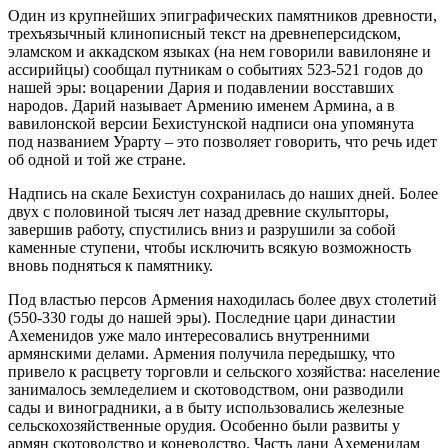
Один из крупнейших эпиграфических памятников древности,
трехъязычный клинописный текст на древнеперсидском,
эламском и аккадском языках (на нем говорили вавилоняне и
ассирийцы) сообщал путникам о событиях 523-521 годов до
нашей эры: воцарении Дария и подавлении восставших
народов. Дарий называет Армению именем Армина, а в
вавилонской версии Бехистунской надписи она упомянута
под названием Урарту – это позволяет говорить, что речь идет
об одной и той же стране.
Надпись на скале Бехистун сохранилась до наших дней. Более
двух с половиной тысяч лет назад древние скульпторы,
завершив работу, спустились вниз и разрушили за собой
каменные ступени, чтобы исключить всякую возможность
вновь подняться к памятнику.
Под властью персов Армения находилась более двух столетий
(550-330 годы до нашей эры). Последние цари династии
Ахеменидов уже мало интересовались внутренними
армянскими делами. Армения получила передышку, что
привело к расцвету торговли и сельского хозяйства: население
занималось земледелием и скотоводством, они разводили
сады и виноградники, а в быту использовались железные
сельскохозяйственные орудия. Особенно были развиты у
армян скотоводство и коневодство. Часть дани Ахеменидам