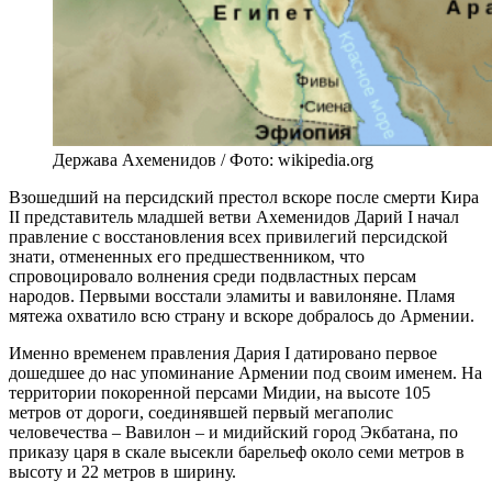
Держава Ахеменидов / Фото: wikipedia.org
Взошедший на персидский престол вскоре после смерти Кира
II представитель младшей ветви Ахеменидов Дарий I начал
правление с восстановления всех привилегий персидской
знати, отмененных его предшественником, что
спровоцировало волнения среди подвластных персам
народов. Первыми восстали эламиты и вавилоняне. Пламя
мятежа охватило всю страну и вскоре добралось до Армении.
Именно временем правления Дария I датировано первое
дошедшее до нас упоминание Армении под своим именем. На
территории покоренной персами Мидии, на высоте 105
метров от дороги, соединявшей первый мегаполис
человечества – Вавилон – и мидийский город Экбатана, по
приказу царя в скале высекли барельеф около семи метров в
высоту и 22 метров в ширину.