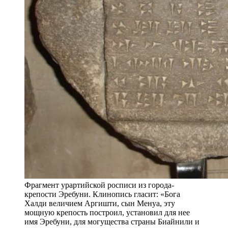
Фрагмент урартийской росписи из города-
крепости Эребуни. Клинопись гласит: «Бога
Халди величием Аргишти, сын Менуа, эту
мощную крепость построил, установил для нее
имя Эребуни, для могущества страны Биайнили и