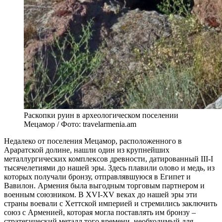
Раскопки руин в археологическом поселении
Мецамор / Фото: travelarmenia.am
Недалеко от поселения Мецамор, расположенного в
Араратской долине, нашли один из крупнейших
металлургических комплексов древности, датированный III-I
тысячелетиями до нашей эры. Здесь плавили олово и медь, из
которых получали бронзу, отправлявшуюся в Египет и
Вавилон. Армения была выгодным торговым партнером и
военным союзником. В XVI-XV веках до нашей эры эти
страны воевали с Хеттской империей и стремились заключить
союз с Арменией, которая могла поставлять им бронзу –
стратегический металл того времени, необходимый для