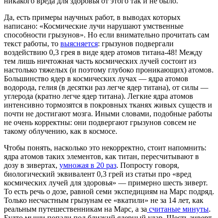
никакого вреда для здоровья от этого так и не было.
Да, есть примеры научных работ, в выводах которых
написано: «Космические лучи нарушают умственные
способности грызунов». Но если внимательно прочитать сам
текст работы, то
выясняется
: грызунов подвергали
воздействию 0,3 грея в виде ядер атомов титана-48! Между
тем лишь ничтожная часть космических лучей состоит из
настолько тяжелых (и поэтому глубоко проникающих) атомов.
Большинство ядер в космических лучах — ядра атомов
водорода, гелия (в десятки раз легче ядер титана), от силы —
углерода (кратно легче ядер титана). Легкие ядра атомов
интенсивно тормозятся в покровных тканях живых существ и
почти не достигают мозга. Иными словами, подобные работы
не очень корректны: они подвергают грызунов совсем не
такому облучению, как в космосе.
Чтобы понять, насколько это некорректно, стоит напомнить:
ядра атомов таких элементов, как титан, пересчитывают в
дозу в зивертах,
умножая в 20 раз
. Попросту говоря,
биологический эквивалент 0,3 грей из статьи про «вред
космических лучей для здоровья» — примерно шесть зиверт.
То есть речь о дозе, равной семи экспедициям на Марс подряд.
Только несчастным грызунам ее «вкатили» не за 14 лет, как
реальным путешественникам на Марс, а за
считаные минуты
.
Будто мыши попали под близкий ядерный удар. Шесть зиверт,