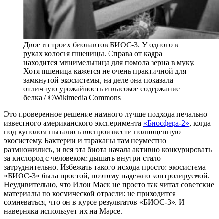
Двое из троих бионавтов БИОС-3. У одного в
руках колосья пшеницы. Справа от кадра
находится минимельница для помола зерна в муку.
Хотя пшеница кажется не очень практичной для
замкнутой экосистемы, на деле она показала
отличную урожайность и высокое содержание
белка / ©Wikimedia Commons
Это проверенное решение намного лучше подхода печально
известного американского эксперимента
«Биосфера-2»
, когда
под куполом пытались воспроизвести полноценную
экосистему. Бактерии и тараканы там неуместно
размножились, и вся эта биота начала активно конкурировать
за кислород с человеком: дышать внутри стало
затруднительно. Избежать такого исхода просто: экосистема
«БИОС-3» была простой, поэтому надежно контролируемой.
Неудивительно, что Илон Маск не просто так читал советские
материалы по космической отрасли: не приходится
сомневаться, что он в курсе результатов «БИОС-3». И
наверняка использует их на Марсе.