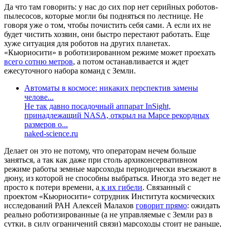
Да что там говорить: у нас до сих пор нет серийных роботов-
пылесосов, которые могли бы подняться по лестнице. Не
говоря уже о том, чтобы почистить себя сами. А если их не
будет чистить хозяин, они быстро перестают работать. Еще
хуже ситуация для роботов на других планетах.
«Кьюриосити» в роботизированном режиме может проехать
всего сотню метров
, а потом останавливается и ждет
ежесуточного набора команд с Земли.
Автоматы в космосе: никаких перспектив замены
челове...
Не так давно посадочный аппарат InSight,
принадлежащий NASA, открыл на Марсе рекордных
размеров о...
naked-science.ru
Делает он это не потому, что операторам нечем больше
заняться, а так как даже при столь архиконсервативном
режиме работы земные марсоходы периодически въезжают в
дюну, из которой не способны выбраться. Иногда это ведет не
просто к потери времени, а
к их гибели
. Связанный с
проектом «Кьюриосити» сотрудник Института космических
исследований РАН Алексей Малахов
говорит прямо
: ожидать
реально роботизированные (а не управляемые с Земли раз в
сутки, в силу ограничений связи) марсоходы стоит не раньше,