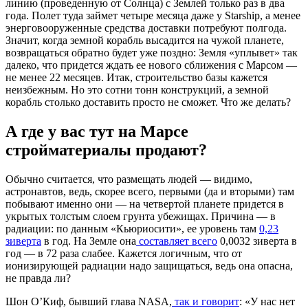
линию (проведенную от Солнца) с Землей только раз в два
года. Полет туда займет четыре месяца даже у Starship, а менее
энерговооруженные средства доставки потребуют полгода.
Значит, когда земной корабль высадится на чужой планете,
возвращаться обратно будет уже поздно: Земля «уплывет» так
далеко, что придется ждать ее нового сближения с Марсом —
не менее 22 месяцев. Итак, строительство базы кажется
неизбежным. Но это сотни тонн конструкций, а земной
корабль столько доставить просто не сможет. Что же делать?
А где у вас тут на Марсе
стройматериалы продают?
Обычно считается, что размещать людей — видимо,
астронавтов, ведь, скорее всего, первыми (да и вторыми) там
побывают именно они — на четвертой планете придется в
укрытых толстым слоем грунта убежищах. Причина — в
радиации: по данным «Кьюриосити», ее уровень там
0,23
зиверта
в год. На Земле она
составляет всего
0,0032 зиверта в
год — в 72 раза слабее. Кажется логичным, что от
ионизирующей радиации надо защищаться, ведь она опасна,
не правда ли?
Шон О’Киф, бывший глава NASA,
так и говорит
: «У нас нет