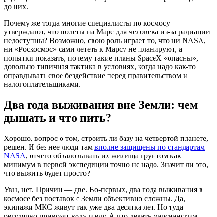
до них.
Почему же тогда многие специалисты по космосу
утверждают, что полеты на Марс для человека из-за радиации
недоступны? Возможно, свою роль играет то, что ни NASA,
ни «Роскосмос» сами лететь к Марсу не планируют, а
попытки показать, почему такие планы SpaceX «опасны», —
довольно типичная тактика в условиях, когда надо как-то
оправдывать свое бездействие перед правительством и
налогоплательщиками.
Два года выживания вне Земли: чем
дышать и что пить?
Хорошо, вопрос о том, строить ли базу на четвертой планете,
решен. И без нее люди там
вполне защищены по стандартам
NASA
, отчего обваловывать их жилища грунтом как
минимум в первой экспедиции точно не надо. Значит ли это,
что выжить будет просто?
Увы, нет. Причин — две. Во-первых, два года выживания в
космосе без поставок с Земли объективно сложны. Да,
экипажи МКС живут так уже два десятка лет. Но туда
регулярно привозят воду и еду. А что делать марсианским