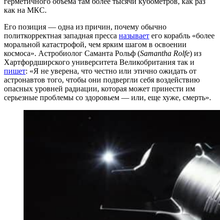
герметичного объема там более тысячи кубометров, как раз
как на МКС.
Его позиция — одна из причин, почему обычно
политкорректная западная пресса
называет
его корабль «более
моральной катастрофой, чем ярким шагом в освоении
космоса». Астробиолог Саманта Рольф (
Samantha Rolfe
) из
Хартфордширского университета Великобритания так и
пишет
: «Я не уверена, что честно или этично ожидать от
астронавтов того, чтобы они подвергли себя воздействию
опасных уровней радиации, которая может принести им
серьезные проблемы со здоровьем — или, еще хуже, смерть».