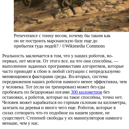
Perseverance c тонну весом, почему бы таким как
он не построить марсианскую базу еще до
прибытия туда людей? / ©Wikimedia Commons
Реальность заключается в том, что у наших роботов, во-
первых, нет мозгов. От этого все, на что они способны, —
выполнение заданных программистами алгоритмов, которые
часто приводят к сбою в любой ситуации с непредсказуемо
меняющимися факторами среды. Во-вторых, система
передвижения наших роботов намного менее эффективна, чем
у человека. Тот (если он тренирован) может без еды
пробежать по бездорожью ногами
300 километров
без
остановки, а роботов, которые на такое способны, точно нет.
Человек может карабкаться по горным склонам на километры,
залезать на деревья и много чего еще. Роботов, которые в
силах сотворить что-то подобное на нашем уровне, не
существует. Степеней свободы у их манипуляторов намного
меньше, чем у нас.