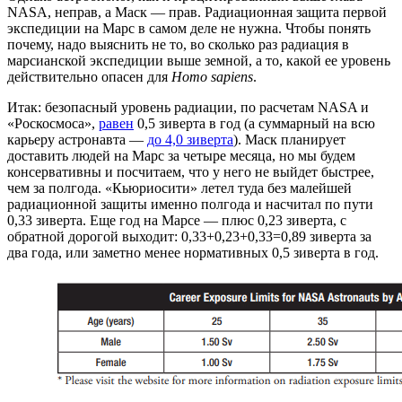
NASA, неправ, а Маск — прав. Радиационная защита первой
экспедиции на Марс в самом деле не нужна. Чтобы понять
почему, надо выяснить не то, во сколько раз радиация в
марсианской экспедиции выше земной, а то, какой ее уровень
действительно опасен для
Homo sapiens
.
Итак: безопасный уровень радиации, по расчетам NASA и
«Роскосмоса»,
равен
0,5 зиверта в год (а суммарный на всю
карьеру астронавта —
до 4,0 зиверта
). Маск планирует
доставить людей на Марс за четыре месяца, но мы будем
консервативны и посчитаем, что у него не выйдет быстрее,
чем за полгода. «Кьюриосити» летел туда без малейшей
радиационной защиты именно полгода и насчитал по пути
0,33 зиверта. Еще год на Марсе — плюс 0,23 зиверта, с
обратной дорогой выходит: 0,33+0,23+0,33=0,89 зиверта за
два года, или заметно менее нормативных 0,5 зиверта в год.