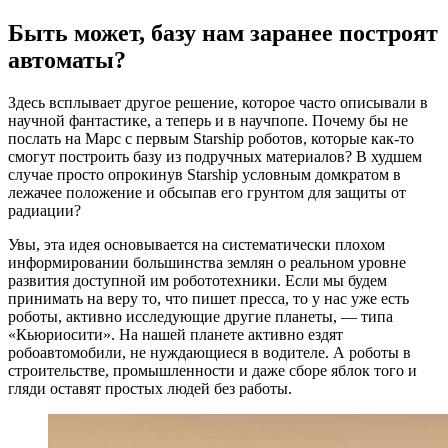
Быть может, базу нам заранее построят
автоматы?
Здесь всплывает другое решение, которое часто описывали в
научной фантастике, а теперь и в научпопе. Почему бы не
послать на Марс с первым Starship роботов, которые как-то
смогут построить базу из подручных материалов? В худшем
случае просто опрокинув Starship условным домкратом в
лежачее положение и обсыпав его грунтом для защиты от
радиации?
Увы, эта идея основывается на систематически плохом
информировании большинства землян о реальном уровне
развития доступной им робототехники. Если мы будем
принимать на веру то, что пишет пресса, то у нас уже есть
роботы, активно исследующие другие планеты, — типа
«Кьюриосити». На нашей планете активно ездят
робоавтомобили, не нуждающиеся в водителе. А роботы в
строительстве, промышленности и даже сборе яблок того и
гляди оставят простых людей без работы.