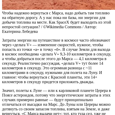
Чтобы надежно вернуться с Марса, надо добыть там топливо
на обратную дорогу. А у нас пока ни базы, ни энергии для
добычи топлива на месте. Как SpaceX будет выходить из этой
непростой ситуации? / ©Wikimedia Commons / Автор:
Екатерина Лебедева
Затраты энергии на путешествие в космосе часто обозначают
через «дельта V» — изменение скоростей, нужное, чтобы
попасть из точки «а» в точку «б». В случае Земли для выхода
в космос необходима «дельта V» 9,3-10 километров в секунду,
а чтобы добраться после этого до Марса — 4,1 километра в
секунду. Реалистично рассуждая, «дельта V» тут более 14
километров в секунду. Это огромная разница с ~11
километрами в секунду, нужными для полета на Луну. И
главное: чтобы вернуться с Красной планеты, эти 14+
километров в секунду придется приложить дважды.
Значит, полеты к Луне — или к карликовой планете Церера в
Поясе астероидов, потому что энергетические затраты в этих
случаях примерно равные — будут принципиально
отличаться от высадки на Марс. До Луны или Цереры можно
дотянуть со своим запасом топлива, взятым на Земле, и даже
вернуться. «С Марса выдачи нет»: тот, кто туда сел, уже не