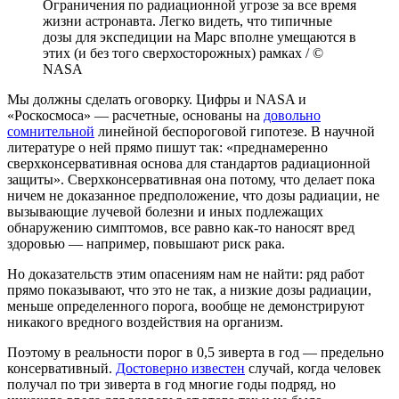
Ограничения по радиационной угрозе за все время
жизни астронавта. Легко видеть, что типичные
дозы для экспедиции на Марс вполне умещаются в
этих (и без того сверхосторожных) рамках / ©
NASA
Мы должны сделать оговорку. Цифры и NASA и
«Роскосмоса» — расчетные, основаны на
довольно
сомнительной
линейной беспороговой гипотезе. В научной
литературе о ней прямо пишут так: «преднамеренно
сверхконсервативная основа для стандартов радиационной
защиты». Сверхконсервативная она потому, что делает пока
ничем не доказанное предположение, что дозы радиации, не
вызывающие лучевой болезни и иных подлежащих
обнаружению симптомов, все равно как-то наносят вред
здоровью — например, повышают риск рака.
Но доказательств этим опасениям нам не найти: ряд работ
прямо показывают, что это не так, а низкие дозы радиации,
меньше определенного порога, вообще не демонстрируют
никакого вредного воздействия на организм.
Поэтому в реальности порог в 0,5 зиверта в год — предельно
консервативный.
Достоверно известен
случай, когда человек
получал по три зиверта в год многие годы подряд, но