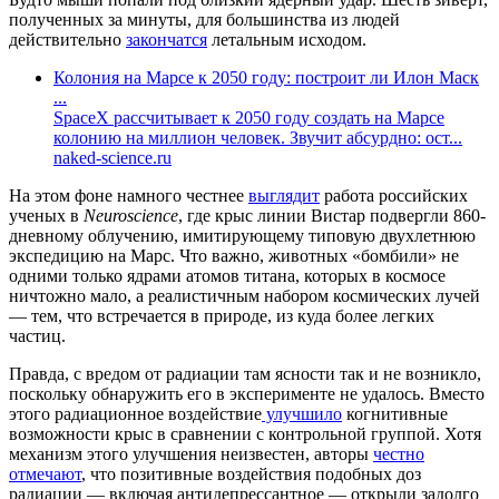
полученных за минуты, для большинства из людей
действительно
закончатся
летальным исходом.
Колония на Марсе к 2050 году: построит ли Илон Маск
...
SpaceX рассчитывает к 2050 году создать на Марсе
колонию на миллион человек. Звучит абсурдно: ост...
naked-science.ru
На этом фоне намного честнее
выглядит
работа российских
ученых в
Neuroscience
, где крыс линии Вистар подвергли 860-
дневному облучению, имитирующему типовую двухлетнюю
экспедицию на Марс. Что важно, животных «бомбили» не
одними только ядрами атомов титана, которых в космосе
ничтожно мало, а реалистичным набором космических лучей
— тем, что встречается в природе, из куда более легких
частиц.
Правда, с вредом от радиации там ясности так и не возникло,
поскольку обнаружить его в эксперименте не удалось. Вместо
этого радиационное воздействие
улучшило
когнитивные
возможности крыс в сравнении с контрольной группой. Хотя
механизм этого улучшения неизвестен, авторы
честно
отмечают
, что позитивные воздействия подобных доз
радиации — включая антидепрессантное — открыли задолго