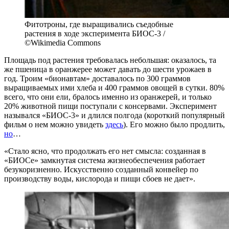
Фитотроны, где выращивались съедобные
растения в ходе эксперимента БИОС-3 /
©Wikimedia Commons
Площадь под растения требовалась небольшая: оказалось, та
же пшеница в оранжерее может давать до шести урожаев в
год. Троим «бионавтам» доставалось по 300 граммов
выращиваемых ими хлеба и 400 граммов овощей в сутки. 80%
всего, что они ели, бралось именно из оранжерей, и только
20% животной пищи поступали с консервами. Эксперимент
назывался «БИОС-3» и длился полгода (короткий популярный
фильм о нем можно увидеть
здесь
). Его можно было продлить,
но
…
«Стало ясно, что продолжать его нет смысла: созданная в
«БИОСе» замкнутая система жизнеобеспечения работает
безукоризненно. Искусственно созданный конвейер по
производству воды, кислорода и пищи сбоев не дает».