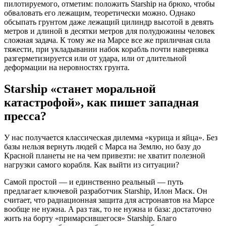
пилотируемого, отметим: положить Starship на брюхо, чтобы
обваловать его лежащим, теоретически можно. Однако
обсыпать грунтом даже лежащий цилиндр высотой в девять
метров и длиной в десятки метров для полудюжины человек
сложная задача. К тому же на Марсе все же приличная сила
тяжести, при укладывании набок корабль почти наверняка
разгерметизируется или от удара, или от длительной
деформации на неровностях грунта.
Starship «станет моральной
катастрофой», как пишет западная
пресса?
У нас получается классическая дилемма «курица и яйца». Без
базы нельзя вернуть людей с Марса на Землю, но базу до
Красной планеты не на чем привезти: не хватит полезной
нагрузки самого корабля. Как выйти из ситуации?
Самой простой — и единственно реальный — путь
предлагает ключевой разработчик Starship, Илон Маск. Он
считает, что радиационная защита для астронавтов на Марсе
вообще не нужна. А раз так, то не нужна и база: достаточно
жить на борту «примарсившегося» Starship. Благо