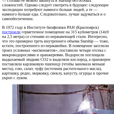
— столько ее можно закинуть в Starship без особых
сложностей. Однако следует смотреть в будущее: следующие
экспедиции потребуют намного больше людей, а те —
намного больше еды. Следовательно, лучше задуматься и о
самообеспечении.
В 1972 году в Институте биофизики РАН (Красноярск)
построили
герметичное помещение на 315 кубометров (14х9
на 2,5 метра) со стенами из нержавеющей стали. Интересно,
что это примерно треть внутреннего объема Starship — тоже,
кстати, построенного из нержавейки. В помещение заселили
троих условных «космонавтов», поставили четыре отсека с
микроводорослями и оранжереями. Водоросли поглощали
выдыхаемый людьми СО2 и выделяли кислород, а оранжереи
поставляли карликовую пшеницу (чтобы занимала меньше
места), сою, салат, чуфу (источник растительного масла),
картошку, редис, морковку, свеклу, капусту, огурцы и прочие
укроп с луком.