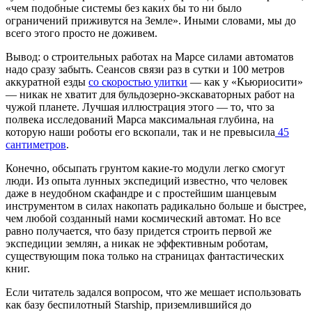
«чем подобные системы без каких бы то ни было
ограничений приживутся на Земле». Иными словами, мы до
всего этого просто не доживем.
Вывод: о строительных работах на Марсе силами автоматов
надо сразу забыть. Сеансов связи раз в сутки и 100 метров
аккуратной езды
со скоростью улитки
— как у «Кьюриосити»
— никак не хватит для бульдозерно-экскаваторных работ на
чужой планете. Лучшая иллюстрация этого — то, что за
полвека исследований Марса максимальная глубина, на
которую наши роботы его вскопали, так и не превысила
45
сантиметров
.
Конечно, обсыпать грунтом какие-то модули легко смогут
люди. Из опыта лунных экспедиций известно, что человек
даже в неудобном скафандре и с простейшим шанцевым
инструментом в силах накопать радикально больше и быстрее,
чем любой созданный нами космический автомат. Но все
равно получается, что базу придется строить первой же
экспедиции землян, а никак не эффективным роботам,
существующим пока только на страницах фантастических
книг.
Если читатель задался вопросом, что же мешает использовать
как базу беспилотный Starship, приземлившийся до