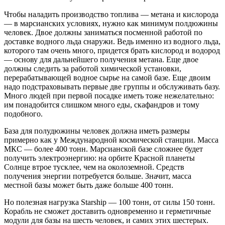
Чтобы наладить производство топлива — метана и кислорода
— в марсианских условиях, нужно как минимум полдюжины
человек. Двое должны заниматься посменной работой по
доставке водного льда снаружи. Ведь именно из водного льда,
которого там очень много, придется брать кислород и водород
— основу для дальнейшего получения метана. Еще двое
должны следить за работой химической установки,
перерабатывающей водное сырье на самой базе. Еще двоим
надо подстраховывать первые две группы и обслуживать базу.
Много людей при первой посадке иметь тоже нежелательно:
им понадобится слишком много еды, скафандров и тому
подобного.
База для полудюжины человек должна иметь размеры
примерно как у Международной космической станции. Масса
МКС — более 400 тонн. Марсианской базе сложнее будет
получить электроэнергию: на орбите Красной планеты
Солнце втрое тусклее, чем на околоземной. Средств
получения энергии потребуется больше. Значит, масса
местной базы может быть даже больше 400 тонн.
Но полезная нагрузка Starship — 100 тонн, от силы 150 тонн.
Корабль не сможет доставить одновременно и герметичные
модули для базы на шесть человек, и самих этих шестерых.