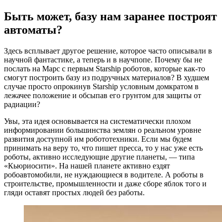
Быть может, базу нам заранее построят
автоматы?
Здесь всплывает другое решение, которое часто описывали в
научной фантастике, а теперь и в научпопе. Почему бы не
послать на Марс с первым Starship роботов, которые как-то
смогут построить базу из подручных материалов? В худшем
случае просто опрокинув Starship условным домкратом в
лежачее положение и обсыпав его грунтом для защиты от
радиации?
Увы, эта идея основывается на систематически плохом
информировании большинства землян о реальном уровне
развития доступной им робототехники. Если мы будем
принимать на веру то, что пишет пресса, то у нас уже есть
роботы, активно исследующие другие планеты, — типа
«Кьюриосити». На нашей планете активно ездят
робоавтомобили, не нуждающиеся в водителе. А роботы в
строительстве, промышленности и даже сборе яблок того и
гляди оставят простых людей без работы.