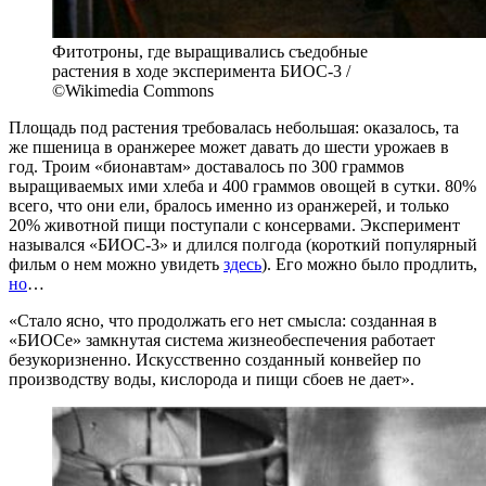
Фитотроны, где выращивались съедобные
растения в ходе эксперимента БИОС-3 /
©Wikimedia Commons
Площадь под растения требовалась небольшая: оказалось, та
же пшеница в оранжерее может давать до шести урожаев в
год. Троим «бионавтам» доставалось по 300 граммов
выращиваемых ими хлеба и 400 граммов овощей в сутки. 80%
всего, что они ели, бралось именно из оранжерей, и только
20% животной пищи поступали с консервами. Эксперимент
назывался «БИОС-3» и длился полгода (короткий популярный
фильм о нем можно увидеть
здесь
). Его можно было продлить,
но
…
«Стало ясно, что продолжать его нет смысла: созданная в
«БИОСе» замкнутая система жизнеобеспечения работает
безукоризненно. Искусственно созданный конвейер по
производству воды, кислорода и пищи сбоев не дает».