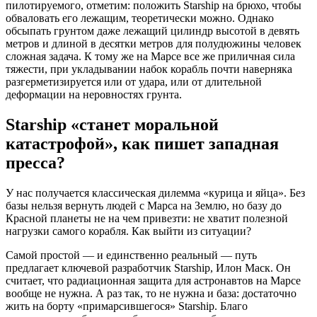
пилотируемого, отметим: положить Starship на брюхо, чтобы
обваловать его лежащим, теоретически можно. Однако
обсыпать грунтом даже лежащий цилиндр высотой в девять
метров и длиной в десятки метров для полудюжины человек
сложная задача. К тому же на Марсе все же приличная сила
тяжести, при укладывании набок корабль почти наверняка
разгерметизируется или от удара, или от длительной
деформации на неровностях грунта.
Starship «станет моральной
катастрофой», как пишет западная
пресса?
У нас получается классическая дилемма «курица и яйца». Без
базы нельзя вернуть людей с Марса на Землю, но базу до
Красной планеты не на чем привезти: не хватит полезной
нагрузки самого корабля. Как выйти из ситуации?
Самой простой — и единственно реальный — путь
предлагает ключевой разработчик Starship, Илон Маск. Он
считает, что радиационная защита для астронавтов на Марсе
вообще не нужна. А раз так, то не нужна и база: достаточно
жить на борту «примарсившегося» Starship. Благо