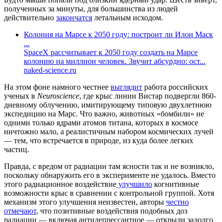
полученных за минуты, для большинства из людей
действительно
закончатся
летальным исходом.
Колония на Марсе к 2050 году: построит ли Илон Маск
...
SpaceX рассчитывает к 2050 году создать на Марсе
колонию на миллион человек. Звучит абсурдно: ост...
naked-science.ru
На этом фоне намного честнее
выглядит
работа российских
ученых в
Neuroscience
, где крыс линии Вистар подвергли 860-
дневному облучению, имитирующему типовую двухлетнюю
экспедицию на Марс. Что важно, животных «бомбили» не
одними только ядрами атомов титана, которых в космосе
ничтожно мало, а реалистичным набором космических лучей
— тем, что встречается в природе, из куда более легких
частиц.
Правда, с вредом от радиации там ясности так и не возникло,
поскольку обнаружить его в эксперименте не удалось. Вместо
этого радиационное воздействие
улучшило
когнитивные
возможности крыс в сравнении с контрольной группой. Хотя
механизм этого улучшения неизвестен, авторы
честно
отмечают
, что позитивные воздействия подобных доз
радиации — включая антидепрессантное — открыли задолго