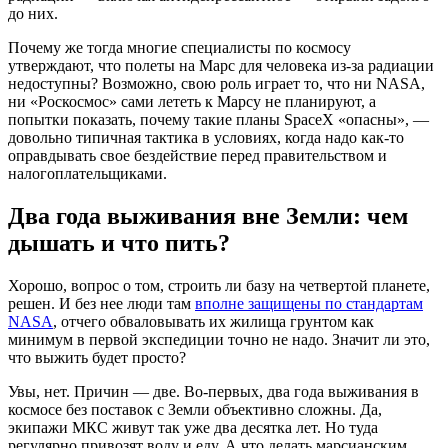
до них.
Почему же тогда многие специалисты по космосу
утверждают, что полеты на Марс для человека из-за радиации
недоступны? Возможно, свою роль играет то, что ни NASA,
ни «Роскосмос» сами лететь к Марсу не планируют, а
попытки показать, почему такие планы SpaceX «опасны», —
довольно типичная тактика в условиях, когда надо как-то
оправдывать свое бездействие перед правительством и
налогоплательщиками.
Два года выживания вне Земли: чем
дышать и что пить?
Хорошо, вопрос о том, строить ли базу на четвертой планете,
решен. И без нее люди там
вполне защищены по стандартам
NASA
, отчего обваловывать их жилища грунтом как
минимум в первой экспедиции точно не надо. Значит ли это,
что выжить будет просто?
Увы, нет. Причин — две. Во-первых, два года выживания в
космосе без поставок с Земли объективно сложны. Да,
экипажи МКС живут так уже два десятка лет. Но туда
регулярно привозят воду и еду. А что делать марсианским