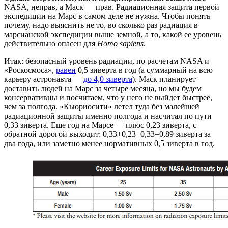
NASA, неправ, а Маск — прав. Радиационная защита первой
экспедиции на Марс в самом деле не нужна. Чтобы понять
почему, надо выяснить не то, во сколько раз радиация в
марсианской экспедиции выше земной, а то, какой ее уровень
действительно опасен для
Homo sapiens
.
Итак: безопасный уровень радиации, по расчетам NASA и
«Роскосмоса»,
равен
0,5 зиверта в год (а суммарный на всю
карьеру астронавта —
до 4,0 зиверта
). Маск планирует
доставить людей на Марс за четыре месяца, но мы будем
консервативны и посчитаем, что у него не выйдет быстрее,
чем за полгода. «Кьюриосити» летел туда без малейшей
радиационной защиты именно полгода и насчитал по пути
0,33 зиверта. Еще год на Марсе — плюс 0,23 зиверта, с
обратной дорогой выходит: 0,33+0,23+0,33=0,89 зиверта за
два года, или заметно менее нормативных 0,5 зиверта в год.