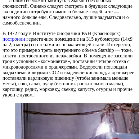
— столько ее можно закинуть в Starship без особых
сложностей. Однако следует смотреть в будущее: следующие
экспедиции потребуют намного больше людей, а те —
намного больше еды. Следовательно, лучше задуматься и о
самообеспечении.
В 1972 году в Институте биофизики РАН (Красноярск)
построили
герметичное помещение на 315 кубометров (14х9
на 2,5 метра) со стенами из нержавеющей стали. Интересно,
что это примерно треть внутреннего объема Starship — тоже,
кстати, построенного из нержавейки. В помещение заселили
троих условных «космонавтов», поставили четыре отсека с
микроводорослями и оранжереями. Водоросли поглощали
выдыхаемый людьми СО2 и выделяли кислород, а оранжереи
поставляли карликовую пшеницу (чтобы занимала меньше
места), сою, салат, чуфу (источник растительного масла),
картошку, редис, морковку, свеклу, капусту, огурцы и прочие
укроп с луком.