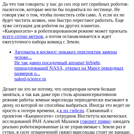
Да что там говорить: у нас до сих пор нет серийных роботов-
пылесосов, которые могли бы подняться по лестнице. Не
говоря уже о том, чтобы почистить себя сами. А если их не
будет чистить хозяин, они быстро перестают работать. Еще
хуже ситуация для роботов на других планетах.
«Кьюриосити» в роботизированном режиме может проехать
всего сотню метров
, а потом останавливается и ждет
ежесуточного набора команд с Земли.
Автоматы в космосе: никаких перспектив замены
челове...
Не так давно посадочный аппарат InSight,
принадлежащий NASA, открыл на Марсе рекордных
размеров о...
naked-science.ru
Делает он это не потому, что операторам нечем больше
заняться, а так как даже при столь архиконсервативном
режиме работы земные марсоходы периодически въезжают в
дюну, из которой не способны выбраться. Иногда это ведет не
просто к потери времени, а
к их гибели
. Связанный с
проектом «Кьюриосити» сотрудник Института космических
исследований РАН Алексей Малахов
говорит прямо
: ожидать
реально роботизированные (а не управляемые с Земли раз в
сутки, в силу ограничений связи) марсоходы стоит не раньше,