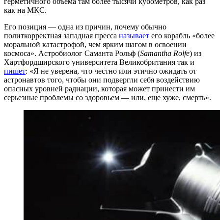
герметичного объема там более тысячи кубометров, как раз
как на МКС.
Его позиция — одна из причин, почему обычно
политкорректная западная пресса
называет
его корабль «более
моральной катастрофой, чем ярким шагом в освоении
космоса». Астробиолог Саманта Рольф (
Samantha Rolfe
) из
Хартфордширского университета Великобритания так и
пишет
: «Я не уверена, что честно или этично ожидать от
астронавтов того, чтобы они подвергли себя воздействию
опасных уровней радиации, которая может принести им
серьезные проблемы со здоровьем — или, еще хуже, смерть».