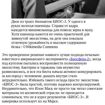
Двое из троих бионавтов БИОС-3. У одного в
руках колосья пшеницы. Справа от кадра
находится минимельница для помола зерна в муку.
Хотя пшеница кажется не очень практичной для
замкнутой экосистемы, на деле она показала
отличную урожайность и высокое содержание
белка / ©Wikimedia Commons
Это проверенное решение намного лучше подхода печально
известного американского эксперимента
«Биосфера-2»
, когда
под куполом пытались воспроизвести полноценную
экосистему. Бактерии и тараканы там неуместно
размножились, и вся эта биота начала активно конкурировать
за кислород с человеком: дышать внутри стало
затруднительно. Избежать такого исхода просто: экосистема
«БИОС-3» была простой, поэтому надежно контролируемой.
Неудивительно, что Илон Маск не просто так читал советские
материалы по космической отрасли: не приходится
сомневаться, что он в курсе результатов «БИОС-3». И
наверняка использует их на Марсе.