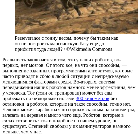
Perseverance c тонну весом, почему бы таким как
он не построить марсианскую базу еще до
прибытия туда людей? / ©Wikimedia Commons
Реальность заключается в том, что у наших роботов, во-
первых, нет мозгов. От этого все, на что они способны, —
выполнение заданных программистами алгоритмов, которые
часто приводят к сбою в любой ситуации с непредсказуемо
меняющимися факторами среды. Во-вторых, система
передвижения наших роботов намного менее эффективна, чем
у человека. Тот (если он тренирован) может без еды
пробежать по бездорожью ногами
300 километров
без
остановки, а роботов, которые на такое способны, точно нет.
Человек может карабкаться по горным склонам на километры,
залезать на деревья и много чего еще. Роботов, которые в
силах сотворить что-то подобное на нашем уровне, не
существует. Степеней свободы у их манипуляторов намного
меньше, чем у нас.