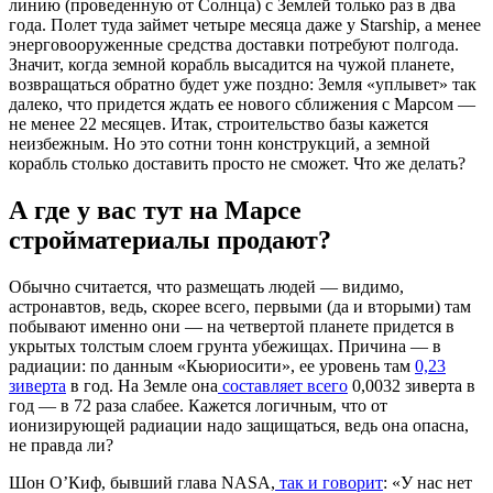
линию (проведенную от Солнца) с Землей только раз в два
года. Полет туда займет четыре месяца даже у Starship, а менее
энерговооруженные средства доставки потребуют полгода.
Значит, когда земной корабль высадится на чужой планете,
возвращаться обратно будет уже поздно: Земля «уплывет» так
далеко, что придется ждать ее нового сближения с Марсом —
не менее 22 месяцев. Итак, строительство базы кажется
неизбежным. Но это сотни тонн конструкций, а земной
корабль столько доставить просто не сможет. Что же делать?
А где у вас тут на Марсе
стройматериалы продают?
Обычно считается, что размещать людей — видимо,
астронавтов, ведь, скорее всего, первыми (да и вторыми) там
побывают именно они — на четвертой планете придется в
укрытых толстым слоем грунта убежищах. Причина — в
радиации: по данным «Кьюриосити», ее уровень там
0,23
зиверта
в год. На Земле она
составляет всего
0,0032 зиверта в
год — в 72 раза слабее. Кажется логичным, что от
ионизирующей радиации надо защищаться, ведь она опасна,
не правда ли?
Шон О’Киф, бывший глава NASA,
так и говорит
: «У нас нет