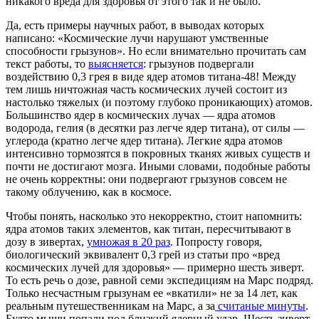
никакого вреда для здоровья от этого так и не было.
Да, есть примеры научных работ, в выводах которых
написано: «Космические лучи нарушают умственные
способности грызунов». Но если внимательно прочитать сам
текст работы, то
выясняется
: грызунов подвергали
воздействию 0,3 грея в виде ядер атомов титана-48! Между
тем лишь ничтожная часть космических лучей состоит из
настолько тяжелых (и поэтому глубоко проникающих) атомов.
Большинство ядер в космических лучах — ядра атомов
водорода, гелия (в десятки раз легче ядер титана), от силы —
углерода (кратно легче ядер титана). Легкие ядра атомов
интенсивно тормозятся в покровных тканях живых существ и
почти не достигают мозга. Иными словами, подобные работы
не очень корректны: они подвергают грызунов совсем не
такому облучению, как в космосе.
Чтобы понять, насколько это некорректно, стоит напомнить:
ядра атомов таких элементов, как титан, пересчитывают в
дозу в зивертах,
умножая в 20 раз
. Попросту говоря,
биологический эквивалент 0,3 грей из статьи про «вред
космических лучей для здоровья» — примерно шесть зиверт.
То есть речь о дозе, равной семи экспедициям на Марс подряд.
Только несчастным грызунам ее «вкатили» не за 14 лет, как
реальным путешественникам на Марс, а за
считаные минуты
.
Будто мыши попали под близкий ядерный удар. Шесть зиверт,