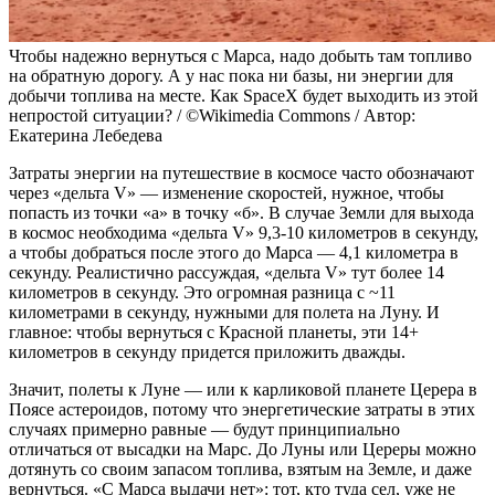
Чтобы надежно вернуться с Марса, надо добыть там топливо
на обратную дорогу. А у нас пока ни базы, ни энергии для
добычи топлива на месте. Как SpaceX будет выходить из этой
непростой ситуации? / ©Wikimedia Commons / Автор:
Екатерина Лебедева
Затраты энергии на путешествие в космосе часто обозначают
через «дельта V» — изменение скоростей, нужное, чтобы
попасть из точки «а» в точку «б». В случае Земли для выхода
в космос необходима «дельта V» 9,3-10 километров в секунду,
а чтобы добраться после этого до Марса — 4,1 километра в
секунду. Реалистично рассуждая, «дельта V» тут более 14
километров в секунду. Это огромная разница с ~11
километрами в секунду, нужными для полета на Луну. И
главное: чтобы вернуться с Красной планеты, эти 14+
километров в секунду придется приложить дважды.
Значит, полеты к Луне — или к карликовой планете Церера в
Поясе астероидов, потому что энергетические затраты в этих
случаях примерно равные — будут принципиально
отличаться от высадки на Марс. До Луны или Цереры можно
дотянуть со своим запасом топлива, взятым на Земле, и даже
вернуться. «С Марса выдачи нет»: тот, кто туда сел, уже не