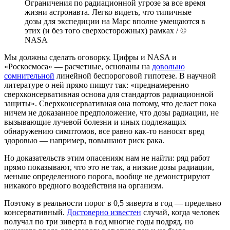
Ограничения по радиационной угрозе за все время
жизни астронавта. Легко видеть, что типичные
дозы для экспедиции на Марс вполне умещаются в
этих (и без того сверхосторожных) рамках / ©
NASA
Мы должны сделать оговорку. Цифры и NASA и
«Роскосмоса» — расчетные, основаны на
довольно
сомнительной
линейной беспороговой гипотезе. В научной
литературе о ней прямо пишут так: «преднамеренно
сверхконсервативная основа для стандартов радиационной
защиты». Сверхконсервативная она потому, что делает пока
ничем не доказанное предположение, что дозы радиации, не
вызывающие лучевой болезни и иных подлежащих
обнаружению симптомов, все равно как-то наносят вред
здоровью — например, повышают риск рака.
Но доказательств этим опасениям нам не найти: ряд работ
прямо показывают, что это не так, а низкие дозы радиации,
меньше определенного порога, вообще не демонстрируют
никакого вредного воздействия на организм.
Поэтому в реальности порог в 0,5 зиверта в год — предельно
консервативный.
Достоверно известен
случай, когда человек
получал по три зиверта в год многие годы подряд, но