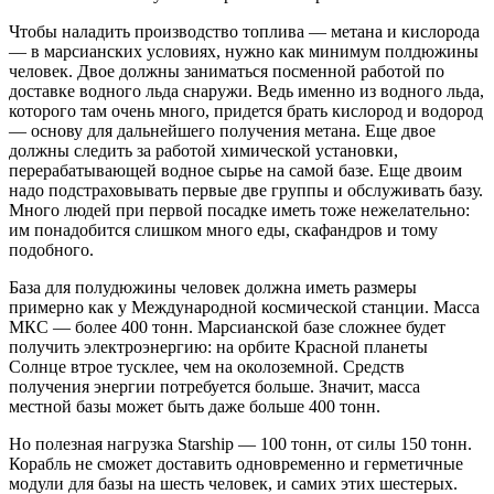
Чтобы наладить производство топлива — метана и кислорода
— в марсианских условиях, нужно как минимум полдюжины
человек. Двое должны заниматься посменной работой по
доставке водного льда снаружи. Ведь именно из водного льда,
которого там очень много, придется брать кислород и водород
— основу для дальнейшего получения метана. Еще двое
должны следить за работой химической установки,
перерабатывающей водное сырье на самой базе. Еще двоим
надо подстраховывать первые две группы и обслуживать базу.
Много людей при первой посадке иметь тоже нежелательно:
им понадобится слишком много еды, скафандров и тому
подобного.
База для полудюжины человек должна иметь размеры
примерно как у Международной космической станции. Масса
МКС — более 400 тонн. Марсианской базе сложнее будет
получить электроэнергию: на орбите Красной планеты
Солнце втрое тусклее, чем на околоземной. Средств
получения энергии потребуется больше. Значит, масса
местной базы может быть даже больше 400 тонн.
Но полезная нагрузка Starship — 100 тонн, от силы 150 тонн.
Корабль не сможет доставить одновременно и герметичные
модули для базы на шесть человек, и самих этих шестерых.