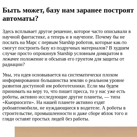
Быть может, базу нам заранее построят
автоматы?
Здесь всплывает другое решение, которое часто описывали в
научной фантастике, а теперь и в научпопе. Почему бы не
послать на Марс с первым Starship роботов, которые как-то
смогут построить базу из подручных материалов? В худшем
случае просто опрокинув Starship условным домкратом в
лежачее положение и обсыпав его грунтом для защиты от
радиации?
Увы, эта идея основывается на систематически плохом
информировании большинства землян о реальном уровне
развития доступной им робототехники. Если мы будем
принимать на веру то, что пишет пресса, то у нас уже есть
роботы, активно исследующие другие планеты, — типа
«Кьюриосити». На нашей планете активно ездят
робоавтомобили, не нуждающиеся в водителе. А роботы в
строительстве, промышленности и даже сборе яблок того и
гляди оставят простых людей без работы.