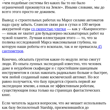
«чем подобные системы без каких бы то ни было
ограничений приживутся на Земле». Иными словами, мы до
всего этого просто не доживем.
Вывод: о строительных работах на Марсе силами автоматов
надо сразу забыть. Сеансов связи раз в сутки и 100 метров
аккуратной езды
со скоростью улитки
— как у «Кьюриосити»
— никак не хватит для бульдозерно-экскаваторных работ на
чужой планете. Лучшая иллюстрация этого — то, что за
полвека исследований Марса максимальная глубина, на
которую наши роботы его вскопали, так и не превысила
45
сантиметров
.
Конечно, обсыпать грунтом какие-то модули легко смогут
люди. Из опыта лунных экспедиций известно, что человек
даже в неудобном скафандре и с простейшим шанцевым
инструментом в силах накопать радикально больше и быстрее,
чем любой созданный нами космический автомат. Но все
равно получается, что базу придется строить первой же
экспедиции землян, а никак не эффективным роботам,
существующим пока только на страницах фантастических
книг.
Если читатель задался вопросом, что же мешает использовать
как базу беспилотный Starship, приземлившийся до