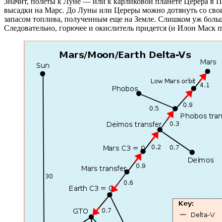
Значит, полеты к Луне — или к карликовой планете Церера в П
высадки на Марс. До Луны или Цереры можно дотянуть со своим 
запасом топлива, полученным еще на Земле. Слишком уж большая
Следовательно, горючее и окислитель придется (и Илон Маск