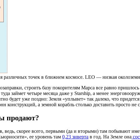
я различных точек в ближнем космосе. LEO — низкая околоземн
дозаправки, строить базу покорителям Марса все равно пришлось
 туда займет четыре месяца даже у Starship, а менее энерговоору
тно будет уже поздно: Земля «уплывет» так далеко, что придетс
нн конструкций, а земной корабль столько доставить просто не с
лы продают?
, ведь, скорее всего, первыми (да и вторыми) там побывают им
ьюриосити», ее уровень там
0,23 зиверта
в год. На Земле она
сос