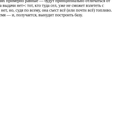
учаях примерно равные — будут принципиально отличаться от
ыдачи нет»: тот, кто туда сел, уже не сможет взлететь с
, но, судя по всему, она съест всё (или почти всё) топливо.
ремя — и, получается, вынудит построить базу.