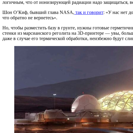
логичным, что от ионизирующей радиации надо защищаться, вед
Шон О’Киф, бывший глава NASA,
так и говорит
: «У нас нет 
что обратно не вернетесь».
Но, чтобы разместить базу в грунте, нужны готовые герметич
стенки из марсианского реголита на 3D-принтере — увы, больш
даже в случае его термической обработки, неизбежно будут сли