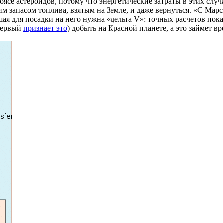
оясе астероидов, потому что энергетические затраты в этих сл
запасом топлива, взятым на Земле, и даже вернуться. «С Марса в
 для посадки на него нужна «дельта V»: точных расчетов пока нет
 первый
признает это
) добыть на Красной планете, а это займет в