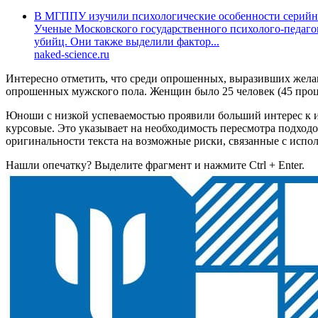
В МГППУ изучили психологические особенности серийн
Ученые Московского государственного психолого-педаго
убийц. Они также выделили фактор...
naked-science.ru
Интересно отметить, что среди опрошенных, выразивших желан
опрошенных мужского пола. Женщин было 25 человек (45 проце
Юноши с низкой успеваемостью проявили больший интерес к и
курсовые. Это указывает на необходимость пересмотра подход
оригинальности текста на возможные риски, связанные с исп
Нашли опечатку? Выделите фрагмент и нажмите Ctrl + Enter.