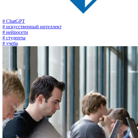
# ChatGPT
# искусственный интеллект
# нейросети
# студенты
# учеба