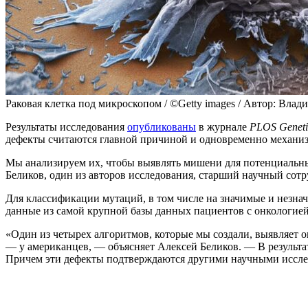
Раковая клетка под микроскопом / ©Getty images / Автор: Влад
Результаты исследования
опубликованы
в журнале
PLOS Geneti
дефекты считаются главной причиной и одновременно механиз
Мы анализируем их, чтобы выявлять мишени для потенциальных 
Беликов, один из авторов исследования, старший научный со
Для классификации мутаций, в том числе на значимые и незн
данные из самой крупной базы данных пациентов с онкологие
«Один из четырех алгоритмов, которые мы создали, выявляет 
— у американцев, — объясняет Алексей Беликов. — В результа
Причем эти дефекты подтверждаются другими научными иссл