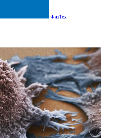
ФизТех