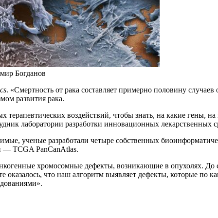
имир Богданов
cs
. «Смертность от рака составляет примерно половину случаев
мом развития рака.
терапевтических воздействий, чтобы знать, на какие гены, на 
трудник лаборатории разработки инновационных лекарственных 
ачимые, ученые разработали четыре собственных биоинформатич
й — TCGA PanCanAtlas.
онкогенные хромосомные дефекты, возникающие в опухолях. До 
те оказалось, что наш алгоритм выявляет дефекты, которые по к
едованиями».