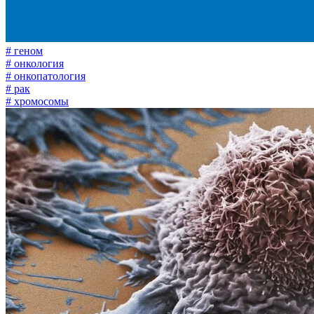
# геном
# онкология
# онкопатология
# рак
# хромосомы