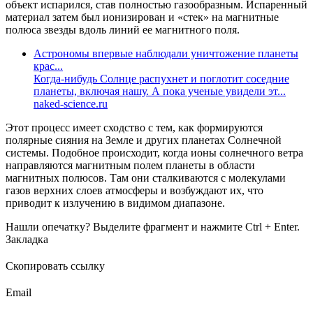
объект испарился, став полностью газообразным. Испаренный
материал затем был ионизирован и «стек» на магнитные
полюса звезды вдоль линий ее магнитного поля.
Астрономы впервые наблюдали уничтожение планеты
крас...
Когда-нибудь Солнце распухнет и поглотит соседние
планеты, включая нашу. А пока ученые увидели эт...
naked-science.ru
Этот процесс имеет сходство с тем, как формируются
полярные сияния на Земле и других планетах Солнечной
системы. Подобное происходит, когда ионы солнечного ветра
направляются магнитным полем планеты в области
магнитных полюсов. Там они сталкиваются с молекулами
газов верхних слоев атмосферы и возбуждают их, что
приводит к излучению в видимом диапазоне.
Нашли опечатку? Выделите фрагмент и нажмите Ctrl + Enter.
Закладка
Скопировать ссылку
Email