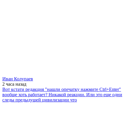
Иван Колупаев
2 часа
назад
Вот кстати редакция "нашли опечатку нажмите Ctrl+Enter"
вообще хоть работает? Никакой реакции. Или это еще одни
следы предыдущей цивилизации что