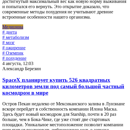
достигнутый максимальный вес как новую норму выживания
и попытался его вернуть. Это открытие доказало, что
современные методы похудения не учитывают древние
встроенные особенности нашего организма.
Медицина
# диета
# метаболизм
# мозг
# ожирение
# Оземпик
# похудение
4 августа, 12:03
Александр Березин
SpaceX планирует купить 526 квадратных
километров земли под самый большой частный
космодром в мире
Остров Пекан недалеко от Мексиканского залива в Луизиане
вскоре перейдет в собственность компании Илона Маска.
Здесь будет новый космодром для Starship, почти в 20 раз
больше, чем в Бока-Чике, где уже стоят две стартовых
площадки. Уникальное местоположение позволит компании
попытаться реализовать амбициозную цель о запуске