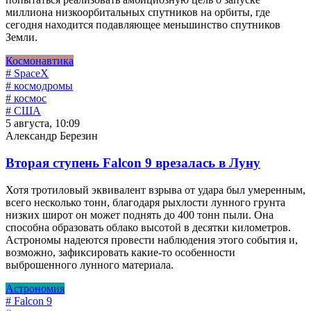
миллиона низкоорбитальных спутников на орбиты, где
сегодня находится подавляющее меньшинство спутников
Земли.
Космонавтика
# SpaceX
# космодромы
# космос
# США
5 августа, 10:09
Александр Березин
Вторая ступень Falcon 9 врезалась в Луну
Хотя тротиловый эквивалент взрыва от удара был умеренным,
всего несколько тонн, благодаря рыхлости лунного грунта
низких широт он может поднять до 400 тонн пыли. Она
способна образовать облако высотой в десятки километров.
Астрономы надеются провести наблюдения этого события и,
возможно, зафиксировать какие-то особенности
выброшенного лунного материала.
Астрономия
# Falcon 9