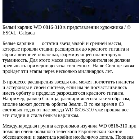
Белый карлик WD 0816-310 в представлении художника / ©
ESO/L. Calçada
Белые карлики — остатки звезд малой и средней массы,
которые прошли стадии расширения до красного гиганта и
сброса внешней оболочки, формирующей планетарную
туманность. Для этого масса звезды-прародителя не должна
превышать примерно десятка солнечных. Наше Солнце также
пройдет эти этапы через несколько миллиардов лет.
В процессе расширения звезды она может поглотить планеты
и астероиды в своей системе, если им не посчастливилось
иметь орбиту в пределах разросшегося красного гиганта.
Например, размер Солнца, расширившегося таким образом,
вполне может достичь орбиты Земли. В то же время в 63
световых годах от нас звезда WD 0816-310 уже прошла все
эти стадии и стала белым карликом.
Международная группа астрономов изучила WD 0816-310 при
помощи очень большого телескопа Европейской южной
обсерватории и заметила крайне необычную деталь. Проведя