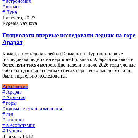
# астрономия
# космос
# Луна
1 августа, 20:27
Evgenia Vavilova
Гляциологи впервые исследовали ледник на горе
Арарат
Команда исследователей из Германии и Турции впервые
исследовала ледник на вершине Большого Арарата на высоте
более пяти тысяч метров. Две недели в июле 2026 года ученые
собирали данные о вечных снегах горы, которые до этого не
были тщательно исследованы.
Археология
# Арарат
# Армения
# горы
# климатические изменения
# лед
# ледники
# Месопотамия
# Турция
31 июля, 14:12