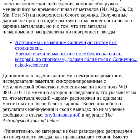
спектроскопические наблюдения, команда обнаружила
меняющийся во времени сигнал от металлов (Na, Mg, Ca, Cr,
Mn, Fe и Ni) на поверхности белого карлика. Полученные
данные не просто свидетельствуют о загрязненности белого
карлика металлами, но и о том, что эти металлы
неравномерно распределены по поверхности звезды.
Астрономы «избавили» Солнечную систему от
столкновен...
Ученые изучили магнитное поле белого карлика,
который, по прогнозам, должен сблизиться с Солнечно...
naked-science.ru
Дополнив наблюдения данными спектрополяриметрии,
исследователи заметили синхронизированные с
металлической областью изменения магнитного поля WD
0816-310. По мнению авторов исследования, это указывает на
то, что металлический «шрам» расположен на одном из
магнитных полюсов белого карлика. Более подробно о
результатах наблюдения и своих выводах по ним ученые
сообщают в статье,
опубликованной
в журнале
The
Astrophysical Journal Letters
.
«Удивительно, но материал не был равномерно распределен
по поверхности звезды, как предсказывает теория. Вместо