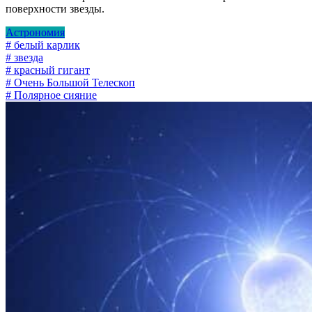
поверхности звезды.
Астрономия
# белый карлик
# звезда
# красный гигант
# Очень Большой Телескоп
# Полярное сияние