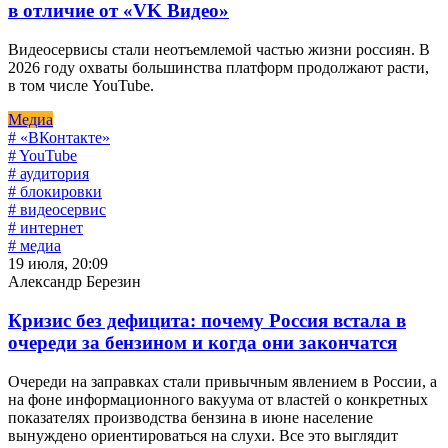
в отличие от «VK Видео»
Видеосервисы стали неотъемлемой частью жизни россиян. В
2026 году охваты большинства платформ продолжают расти,
в том числе YouTube.
Медиа
# «ВКонтакте»
# YouTube
# аудитория
# блокировки
# видеосервис
# интернет
# медиа
19 июля, 20:09
Александр Березин
Кризис без дефицита: почему Россия встала в
очереди за бензином и когда они закончатся
Очереди на заправках стали привычным явлением в России, а
на фоне информационного вакуума от властей о конкретных
показателях производства бензина в июне население
вынуждено ориентироваться на слухи. Все это выглядит