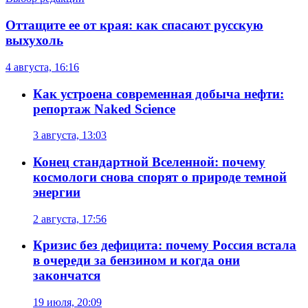
Оттащите ее от края: как спасают русскую
выхухоль
4 августа, 16:16
Как устроена современная добыча нефти:
репортаж Naked Science
3 августа, 13:03
Конец стандартной Вселенной: почему
космологи снова спорят о природе темной
энергии
2 августа, 17:56
Кризис без дефицита: почему Россия встала
в очереди за бензином и когда они
закончатся
19 июля, 20:09