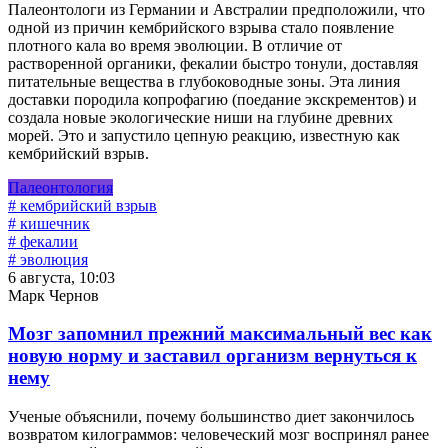
Палеонтологи из Германии и Австралии предположили, что
одной из причин кембрийского взрыва стало появление
плотного кала во время эволюции. В отличие от
растворенной органики, фекалии быстро тонули, доставляя
питательные вещества в глубоководные зоны. Эта линия
доставки породила копрофагию (поедание экскрементов) и
создала новые экологические ниши на глубине древних
морей. Это и запустило цепную реакцию, известную как
кембрийский взрыв.
Палеонтология
# кембрийский взрыв
# кишечник
# фекалии
# эволюция
6 августа, 10:03
Марк Чернов
Мозг запомнил прежний максимальный вес как
новую норму и заставил организм вернуться к
нему
Ученые объяснили, почему большинство диет закончилось
возвратом килограммов: человеческий мозг воспринял ранее