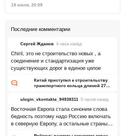
19 июля, 20:09
Последние комментарии
Сергей Жданов
4 часа
назад
Chiril, это не строительство новых , а
соединение и стандартизация уже
существующих дорог в единое целое
Китай приступил к строительству
транспортного кольца длиной 27
тысяч километров
ulogin_vkontakte_94938311
5 часов
назад
Восточная Европа стала синоним слова
бедность поэтому надо Россию включать
в северную Европу, а остальные страны
восточной Европы в центральную
Рейтинг: размеры экономик стран