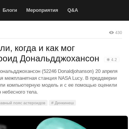
Блоги
Мероприятия
Q&A
430
и, когда и как мог
ероид Дональдджохансон
❋ 4.2
нальдджохансон (52246 Donaldjohanson) 20 апреля
ая межпланетная станция NASA Lucy. В преддверии
али компьютерную модель и с ее помощью оценили
 небесного тела.
лавный пояс астероидов
# Динкинеш