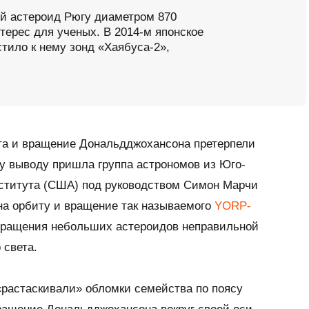
ый астероид Рюгу диаметром 870
терес для ученых. В 2014-м японское
тило к нему зонд «Хаябуса-2»,
ита и вращение Дональдджохансона претерпели
у выводу пришла группа астрономов из Юго-
нститута (США) под руководством Симон Марчи
 на орбиту и вращение так называемого
YORP-
вращения небольших астероидов неправильной
 света.
«растаскивали» обломки семейства по поясу