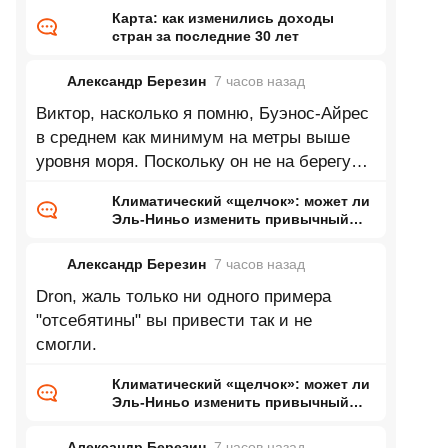
Карта: как изменились доходы
стран за последние 30 лет
Александр Березин
7 часов
назад
Виктор, насколько я помню, Буэнос-Айрес
в среднем как минимум на метры выше
уровня моря. Поскольку он не на берегу
Каспия это означает нулевую
Климатический «щелчок»: может ли
Эль-Ниньо изменить привычный
нам мир
Александр Березин
7 часов
назад
Dron, жаль только ни одного примера
"отсебятины" вы привести так и не
смогли.
Климатический «щелчок»: может ли
Эль-Ниньо изменить привычный
нам мир
Александр Березин
7 часов
назад