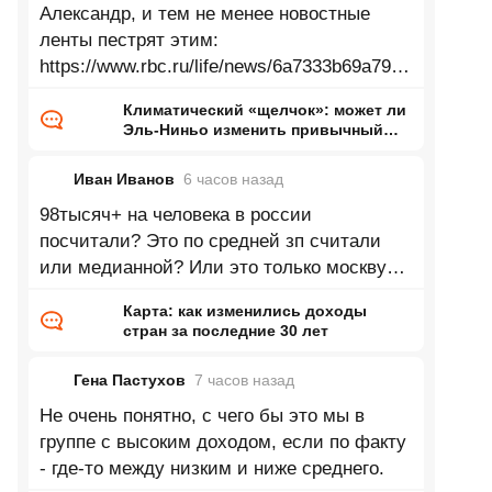
Александр, и тем не менее новостные
ленты пестрят этим:
https://www.rbc.ru/life/news/6a7333b69a7947
33d24bac90 Зеленеющие Сахара,
Климатический «щелчок»: может ли
Аттакама, Аризона, Гоби, Такламакан и
Эль-Ниньо изменить привычный
нам мир
Иван Иванов
6 часов
назад
98тысяч+ на человека в россии
посчитали? Это по средней зп считали
или медианной? Или это только москву
посчитали? Согласно данным в 2025 году
Карта: как изменились доходы
доля
стран за последние 30 лет
Гена Пастухов
7 часов
назад
Не очень понятно, с чего бы это мы в
группе с высоким доходом, если по факту
- где-то между низким и ниже среднего.