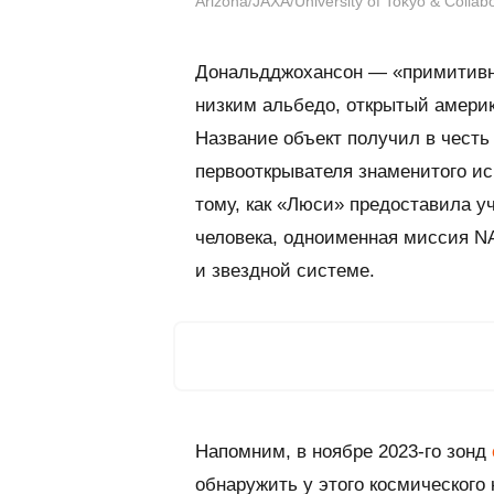
Arizona/JAXA/University of Tokyo & Collab
Дональдджохансон — «примитивн
низким альбедо, открытый америк
Название объект получил в чест
первооткрывателя знаменитого ис
тому, как «Люси» предоставила 
человека, одноименная миссия N
и звездной системе.
Напомним, в ноябре 2023-го зонд
обнаружить у этого космического