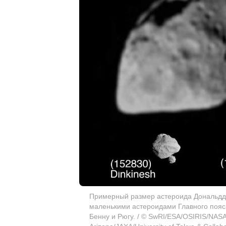
Примерный размер астероида Дональддж
маленькими астероидами Главного поя
Бенну и Рюгу. / © SwRI/ESA/OSIRIS/NASA