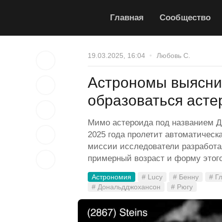
Главная
Сообщество
19.03.2025, 16:04
Любовь С.
Астрономы выяснил
образоваться аст
Мимо астероида под названием До
2025 года пролетит автоматическ
миссии исследователи разработ
примерный возраст и форму этого
Астрономия
# Lucy
# Бенну
# Г
# Дональдджохансон
# Рюгу