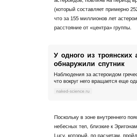
астероидов, повлияв на период в
(который составляет примерно 25
что за 155 миллионов лет астеро
расстояние от «центра» группы.
У одного из троянских
обнаружили спутник
Наблюдения за астероидом гречес
что вокруг него вращается еще о
naked-science.ru
Поскольку в зоне внутреннего по
небесных тел, близкие к Эригона
Lucy, который, по расчетам, прой