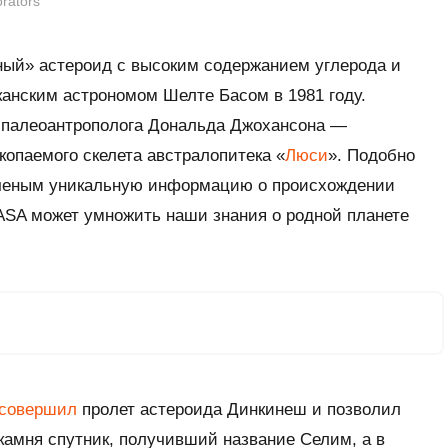
orators
ый» астероид с высоким содержанием углерода и
анским астрономом Шелте Басом в 1981 году.
ь палеоантрополога Дональда Джохансона —
копаемого скелета австралопитека «
Люси
». Подобно
ученым уникальную информацию о происхождении
ASA может умножить наши знания о родной планете
совершил
пролет астероида Динкинеш и позволил
 камня спутник, получивший название Селим, а в