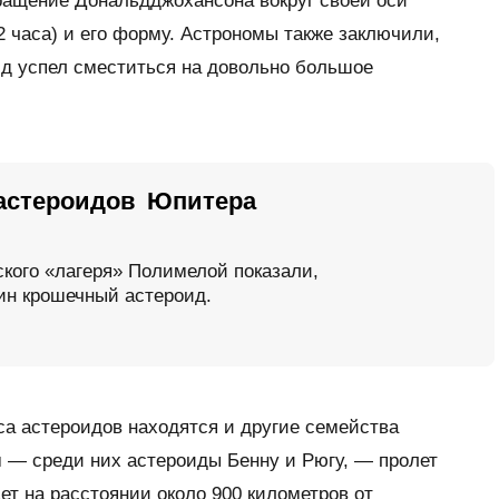
ращение Дональдджохансона вокруг своей оси
2 часа) и его форму. Астрономы также заключили,
ид успел сместиться на довольно большое
 астероидов Юпитера
кого «лагеря» Полимелой показали,
дин крошечный астероид.
яса астероидов находятся и другие семейства
м — среди них астероиды Бенну и Рюгу, — пролет
дет на расстоянии около 900 километров от