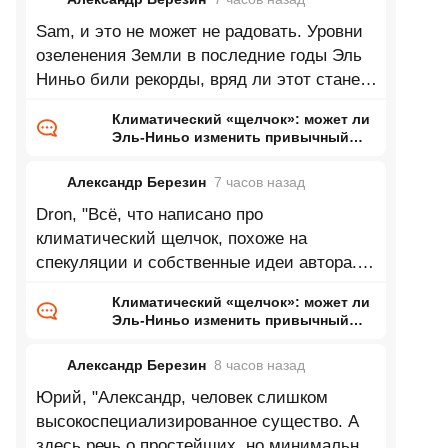
Sam, и это не может не радовать. Уровни
озеленения Земли в последние годы Эль
Ниньо били рекорды, вряд ли этот станет
исключением.
Климатический «щелчок»: может ли
Эль-Ниньо изменить привычный
нам мир
Александр Березин
7 часов
назад
Dron, "Всё, что написано про
климатический щелчок, похоже на
спекуляции и собственные идеи автора.
Нет климатических моделей,
Климатический «щелчок»: может ли
предсказывающих
Эль-Ниньо изменить привычный
нам мир
Александр Березин
8 часов
назад
Юрий, "Александр, человек слишком
высокоспециализированное существо. А
здесь речь о простейших, но минимально