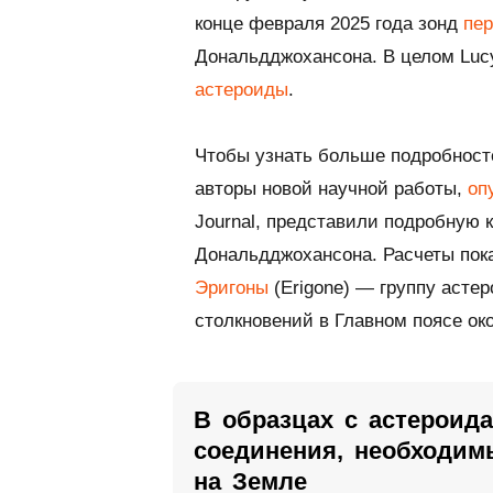
конце февраля 2025 года зонд
пе
Дональдджохансона. В целом Lucy
астероиды
.
Чтобы узнать больше подробност
авторы новой научной работы,
оп
Journal
, представили подробную
Дональдджохансона. Расчеты пока
Эригоны
(Erigone) — группу асте
столкновений в Главном поясе ок
В образцах с астероид
соединения, необходим
на Земле