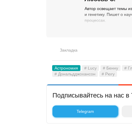
Автор освещает темы из
и генетику. Пишет о на
процессах.
Закладка
Астрономия
# Lucy
# Бенну
# Г
# Дональдджохансон
# Рюгу
Подписывайтесь на нас в 
Telegram