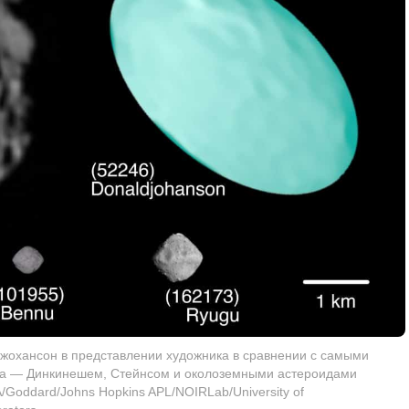
охансон в представлении художника в сравнении с самыми
са — Динкинешем, Стейнсом и околоземными астероидами
/Goddard/Johns Hopkins APL/NOIRLab/University of