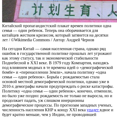
Китайский пропагандистский плакат времен политики одна
семья — один ребенок. Теперь она оборачивается для
китайцев жестким кризисом, который затянется на десятки
лет / ©Wikimedia Commons / Автор: Андрей Чернов
На сегодня Китай — самая населенная страна, однако ряд
ошибок в государственной политике прошлых лет угрожают
как этому статусу, так и экономической стабильности
Поднебесной в XXI веке. В 1979 году Компартия, находясь
под влиянием модных в те времена идей о «демографической
бомбе» и «перенаселении Земли», начала политику «одна
семья — один ребенок». Борьба с рождаемостью стала
основой местной демографической политики, однако уже в
2010-х демографы начали предупреждать о риске катастрофы.
Политику «одна семья — один ребенок», конечно, отменили,
но было уже поздно: рождаемость не только не выросла, но и
продолжает падать, уж слишком инерционны
демографические процессы. По прогнозам западных ученых,
численность населения КНР к концу XXI века
упадет
вдвое и
будет кратно меньше, чем у Индии, не проводившей