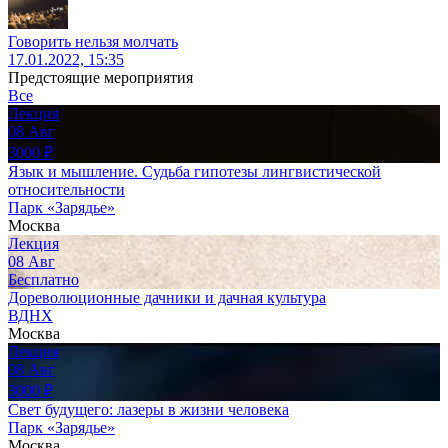
Говорить нельзя молчать
17.01.2022, 15:35
Предстоящие мероприятия
Все
Лекция
08
Авг
3000
₽
Язык и мышление. Судьба гипотезы лингвистической
относительности
Парк «Зарядье»
Москва
Лекция
08
Авг
Бесплатно
Дореволюционные дачники и дачная культура
ВДНХ
Москва
Лекция
08
Авг
3000
₽
Свет будущего: лазеры в жизни человека
Парк «Зарядье»
Москва