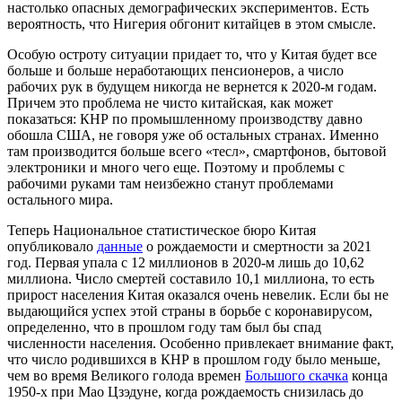
настолько опасных демографических экспериментов. Есть
вероятность, что Нигерия обгонит китайцев в этом смысле.
Особую остроту ситуации придает то, что у Китая будет все
больше и больше неработающих пенсионеров, а число
рабочих рук в будущем никогда не вернется к 2020-м годам.
Причем это проблема не чисто китайская, как может
показаться: КНР по промышленному производству давно
обошла США, не говоря уже об остальных странах. Именно
там производится больше всего «тесл», смартфонов, бытовой
электроники и много чего еще. Поэтому и проблемы с
рабочими руками там неизбежно станут проблемами
остального мира.
Теперь Национальное статистическое бюро Китая
опубликовало
данные
о рождаемости и смертности за 2021
год. Первая упала с 12 миллионов в 2020-м лишь до 10,62
миллиона. Число смертей составило 10,1 миллиона, то есть
прирост населения Китая оказался очень невелик. Если бы не
выдающийся успех этой страны в борьбе с коронавирусом,
определенно, что в прошлом году там был бы спад
численности населения. Особенно привлекает внимание факт,
что число родившихся в КНР в прошлом году было меньше,
чем во время Великого голода времен
Большого скачка
конца
1950-х при Мао Цзэдуне, когда рождаемость снизилась до