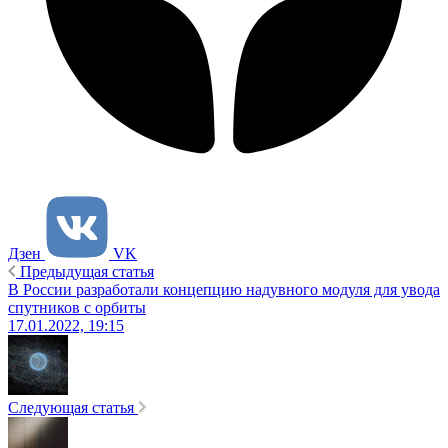
Дзен
VK
Предыдущая статья
В России разработали концепцию надувного модуля для увода
спутников с орбиты
17.01.2022, 19:15
Следующая статья