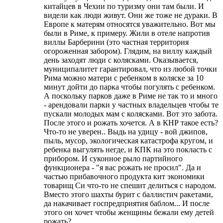
китайцев в Чехии по туризму они там были. И
видели как люди живут. Они же тоже не дураки. В
Европе к матерям относятся уважительно. Вот мы
были в Риме, к примеру. Жили в отеле напротив
виллы Барберини (это частная территория
огороженная забором). Глядим, на виллу каждый
день заходят люди с колясками. Оказывается,
муниципалитет гарантировал, что из любой точки
Рима можно матери с ребенком в коляске за 10
минут дойти до парка чтобы погулять с ребенком.
А поскольку парков даже в Риме не так то и много
- арендовали парки у частных владельцев чтобы те
пускали молодых мам с колясками. Вот это забота.
После этого и рожать хочется. А в КНР такое есть?
Что-то не уверен.. Выдь на удицу - вой джипов,
пыль, мусор, экологическая катастрофа кругом, и
ребенка выгулять негде, и КПК на это покласть с
прибором. И суконное рыло партийного
функционера - "я вас рожать не просил". Да и
частью прибавочного продукта кит экономики
товарищ Си что-то не спешит делиться с народом.
Вместо этого шахты бурит с баллистич ракетами,
да накачивает госпредприятия баблом... И после
этого он хочет чтобы женщины бежали ему детей
рожать?