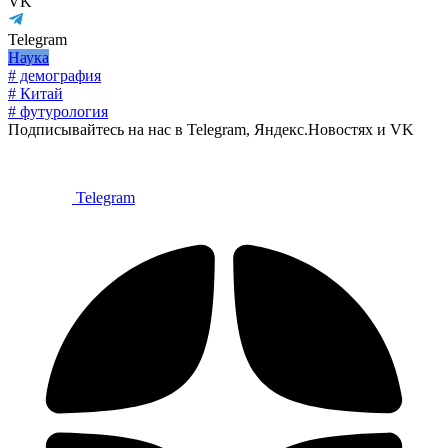
VK
Telegram
Наука
# демография
# Китай
# футурология
Подписывайтесь на нас в Telegram, Яндекс.Новостях и VK
Telegram