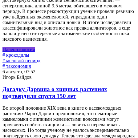
достоверную копию скелета Deinosuchus schwimmeri —
суперхищника длиной 9,5 метра, обитавшего в меловом
периоде. В процессе реконструкции ученые провели ревизию
уже найденных окаменелостей, упразднили один
сомнительный вид и описали новый. В итоге исследователи
классифицировали животное как предка аллигаторов, а еще
нашли у него интересные анатомические особенности пока
неясного назначения.
Палеонтология
# крокодилы
# меловой период
# таксономия
6 августа, 07:52
Игорь Байдов
Догадку Дарвина о хищных растениях
подтвердили спустя 150 лет
Во второй половине XIX века в книге о насекомоядных
растениях Чарлз Дарвин предположил, что некоторые
камнеломки с липкими железистыми волосками могут
проявлять свойства хищника — ловить и переваривать
насекомых. Но тогда ученому не удалось экспериментально
подтвердить свою догадку. Теперь это сделала международная