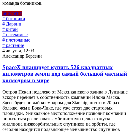
команда ботаников.
Биология
# ботаники
# Дарвин
# китай
# насекомые
# плотоядные
# растение
4 августа, 12:03
Александр Березин
SpaceX планирует купить 526 квадратных
километров земли под самый большой частный
космодром в мире
Остров Пекан недалеко от Мексиканского залива в Луизиане
вскоре перейдет в собственность компании Илона Маска.
Здесь будет новый космодром для Starship, почти в 20 раз
больше, чем в Бока-Чике, где уже стоят две стартовых
площадки. Уникальное местоположение позволит компании
попытаться реализовать амбициозную цель о запуске
миллиона низкоорбитальных спутников на орбиты, где
сегодня находится подавляющее меньшинство спутников