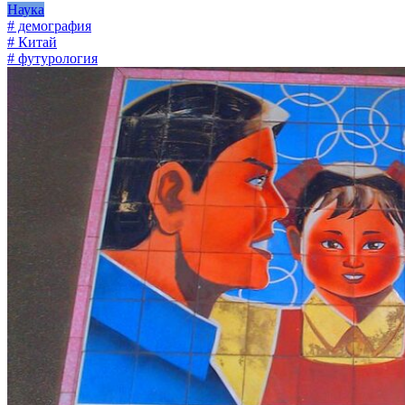
Наука
# демография
# Китай
# футурология