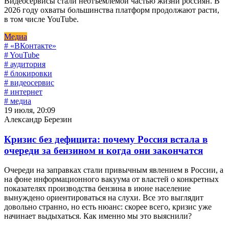
Видеосервисы стали неотъемлемой частью жизни россиян. В
2026 году охваты большинства платформ продолжают расти,
в том числе YouTube.
Медиа
# «ВКонтакте»
# YouTube
# аудитория
# блокировки
# видеосервис
# интернет
# медиа
19 июля, 20:09
Александр Березин
Кризис без дефицита: почему Россия встала в
очереди за бензином и когда они закончатся
Очереди на заправках стали привычным явлением в России, а
на фоне информационного вакуума от властей о конкретных
показателях производства бензина в июне население
вынуждено ориентироваться на слухи. Все это выглядит
довольно странно, но есть нюанс: скорее всего, кризис уже
начинает выдыхаться. Как именно мы это выяснили?