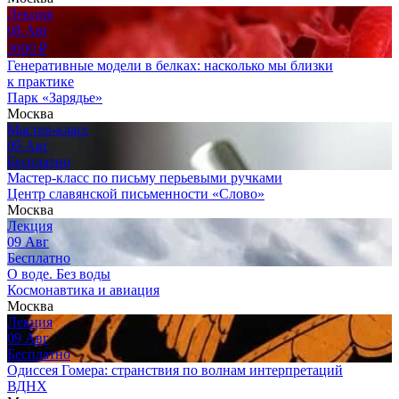
Лекция
08
Авг
3000
₽
Генеративные модели в белках: насколько мы близки
к практике
Парк «Зарядье»
Москва
Мастер-класс
09
Авг
Бесплатно
Мастер-класс по письму перьевыми ручками
Центр славянской письменности «Слово»
Москва
Лекция
09
Авг
Бесплатно
О воде. Без воды
Космонавтика и авиация
Москва
Лекция
09
Авг
Бесплатно
Одиссея Гомера: странствия по волнам интерпретаций
ВДНХ