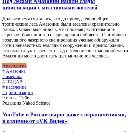
Под лесами Амазонии нашли следы
цивилизации с миллионами жителей
Долгое время считалось, что до прихода европейцев
тропические леса Амазонии были заселены сравнительно
плохо. Однако выяснилось, что плотная растительность
скрывает большинство следов древних обществ. С помощью
воздушного лазерного сканирования ученые обнаружили
сотни неизвестных земляных сооружений и предположили,
что около двух тысяч лет назад население юго-западной части
Амазонии могло достигать трех миллионов человек.
Археология
# Амазонка
# америка
# ЛИДАР
# население
# цивилизации
9 июля, 13:06
Редакция Naked Science
YouTube в России вырос даже с ограничениями,
в отличие от «VK Видео»