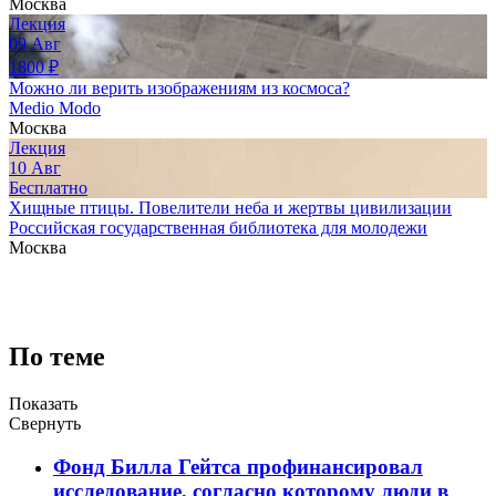
Москва
Лекция
09
Авг
1800
₽
Можно ли верить изображениям из космоса?
Medio Modo
Москва
Лекция
10
Авг
Бесплатно
Хищные птицы. Повелители неба и жертвы цивилизации
Российская государственная библиотека для молодежи
Москва
По теме
Показать
Свернуть
Фонд Билла Гейтса профинансировал
исследование, согласно которому люди в