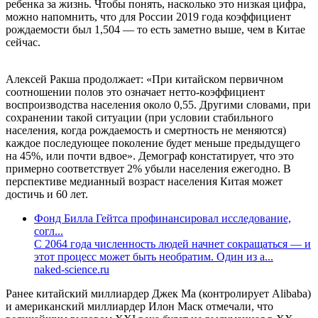
ребенка за жизнь. Чтобы понять, насколько это низкая цифра,
можно напомнить, что для России 2019 года коэффициент
рождаемости был 1,504 — то есть заметно выше, чем в Китае
сейчас.
Алексей Ракша продолжает: «При китайском первичном
соотношении полов это означает нетто-коэффициент
воспроизводства населения около 0,55. Другими словами, при
сохранении такой ситуации (при условии стабильного
населения, когда рождаемость и смертность не меняются)
каждое последующее поколение будет меньше предыдущего
на 45%, или почти вдвое». Демограф констатирует, что это
примерно соответствует 2% убыли населения ежегодно. В
перспективе медианный возраст населения Китая может
достичь и 60 лет.
Фонд Билла Гейтса профинансировал исследование,
согл...
С 2064 года численность людей начнет сокращаться — и
этот процесс может быть необратим. Один из а...
naked-science.ru
Ранее китайский миллиардер Джек Ма (контролирует Alibaba)
и американский миллиардер Илон Маск отмечали, что