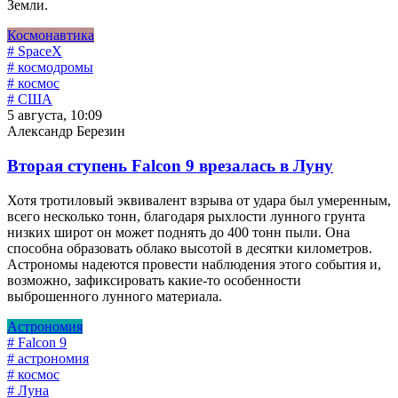
Земли.
Космонавтика
# SpaceX
# космодромы
# космос
# США
5 августа, 10:09
Александр Березин
Вторая ступень Falcon 9 врезалась в Луну
Хотя тротиловый эквивалент взрыва от удара был умеренным,
всего несколько тонн, благодаря рыхлости лунного грунта
низких широт он может поднять до 400 тонн пыли. Она
способна образовать облако высотой в десятки километров.
Астрономы надеются провести наблюдения этого события и,
возможно, зафиксировать какие-то особенности
выброшенного лунного материала.
Астрономия
# Falcon 9
# астрономия
# космос
# Луна