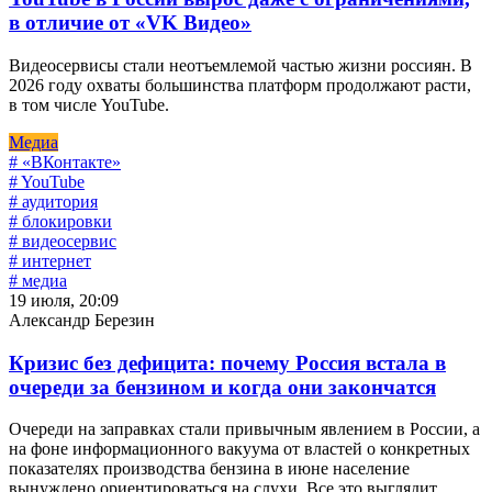
в отличие от «VK Видео»
Видеосервисы стали неотъемлемой частью жизни россиян. В
2026 году охваты большинства платформ продолжают расти,
в том числе YouTube.
Медиа
# «ВКонтакте»
# YouTube
# аудитория
# блокировки
# видеосервис
# интернет
# медиа
19 июля, 20:09
Александр Березин
Кризис без дефицита: почему Россия встала в
очереди за бензином и когда они закончатся
Очереди на заправках стали привычным явлением в России, а
на фоне информационного вакуума от властей о конкретных
показателях производства бензина в июне население
вынуждено ориентироваться на слухи. Все это выглядит