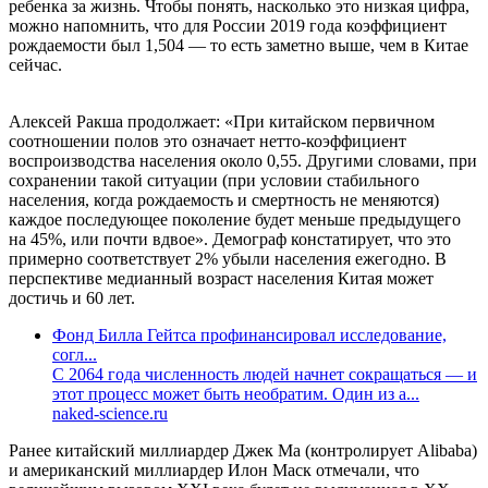
ребенка за жизнь. Чтобы понять, насколько это низкая цифра,
можно напомнить, что для России 2019 года коэффициент
рождаемости был 1,504 — то есть заметно выше, чем в Китае
сейчас.
Алексей Ракша продолжает: «При китайском первичном
соотношении полов это означает нетто-коэффициент
воспроизводства населения около 0,55. Другими словами, при
сохранении такой ситуации (при условии стабильного
населения, когда рождаемость и смертность не меняются)
каждое последующее поколение будет меньше предыдущего
на 45%, или почти вдвое». Демограф констатирует, что это
примерно соответствует 2% убыли населения ежегодно. В
перспективе медианный возраст населения Китая может
достичь и 60 лет.
Фонд Билла Гейтса профинансировал исследование,
согл...
С 2064 года численность людей начнет сокращаться — и
этот процесс может быть необратим. Один из а...
naked-science.ru
Ранее китайский миллиардер Джек Ма (контролирует Alibaba)
и американский миллиардер Илон Маск отмечали, что