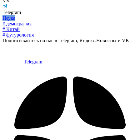
VK
Telegram
Наука
# демография
# Китай
# футурология
Подписывайтесь на нас в Telegram, Яндекс.Новостях и VK
Telegram