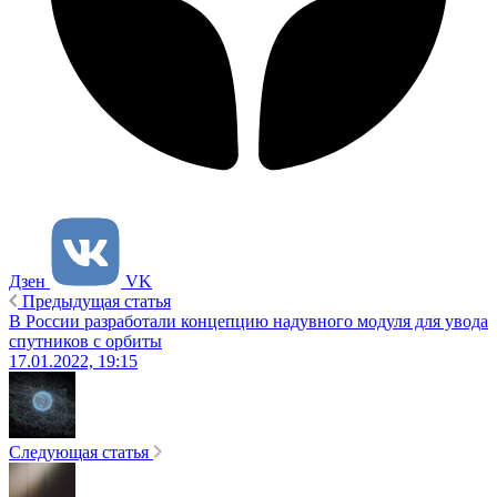
Дзен
VK
Предыдущая статья
В России разработали концепцию надувного модуля для увода
спутников с орбиты
17.01.2022, 19:15
Следующая статья