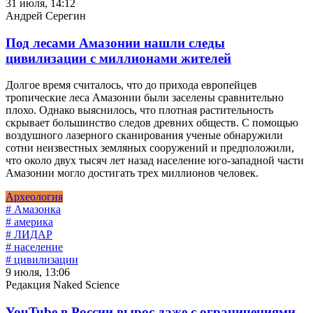
31 июля, 14:12
Андрей Серегин
Под лесами Амазонии нашли следы
цивилизации с миллионами жителей
Долгое время считалось, что до прихода европейцев
тропические леса Амазонии были заселены сравнительно
плохо. Однако выяснилось, что плотная растительность
скрывает большинство следов древних обществ. С помощью
воздушного лазерного сканирования ученые обнаружили
сотни неизвестных земляных сооружений и предположили,
что около двух тысяч лет назад население юго-западной части
Амазонии могло достигать трех миллионов человек.
Археология
# Амазонка
# америка
# ЛИДАР
# население
# цивилизации
9 июля, 13:06
Редакция Naked Science
YouTube в России вырос даже с ограничениями,