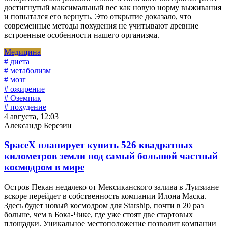
достигнутый максимальный вес как новую норму выживания
и попытался его вернуть. Это открытие доказало, что
современные методы похудения не учитывают древние
встроенные особенности нашего организма.
Медицина
# диета
# метаболизм
# мозг
# ожирение
# Оземпик
# похудение
4 августа, 12:03
Александр Березин
SpaceX планирует купить 526 квадратных
километров земли под самый большой частный
космодром в мире
Остров Пекан недалеко от Мексиканского залива в Луизиане
вскоре перейдет в собственность компании Илона Маска.
Здесь будет новый космодром для Starship, почти в 20 раз
больше, чем в Бока-Чике, где уже стоят две стартовых
площадки. Уникальное местоположение позволит компании