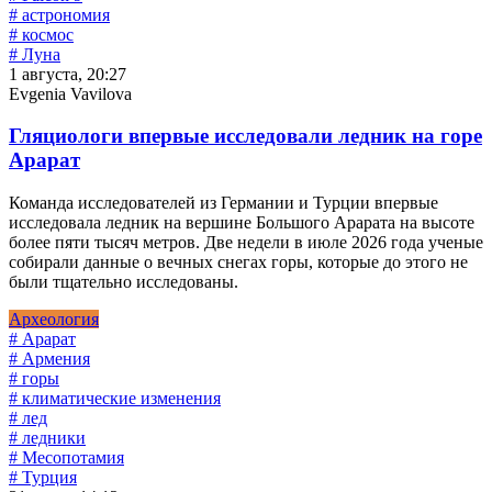
# астрономия
# космос
# Луна
1 августа, 20:27
Evgenia Vavilova
Гляциологи впервые исследовали ледник на горе
Арарат
Команда исследователей из Германии и Турции впервые
исследовала ледник на вершине Большого Арарата на высоте
более пяти тысяч метров. Две недели в июле 2026 года ученые
собирали данные о вечных снегах горы, которые до этого не
были тщательно исследованы.
Археология
# Арарат
# Армения
# горы
# климатические изменения
# лед
# ледники
# Месопотамия
# Турция