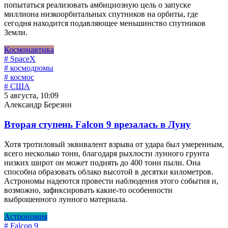
попытаться реализовать амбициозную цель о запуске
миллиона низкоорбитальных спутников на орбиты, где
сегодня находится подавляющее меньшинство спутников
Земли.
Космонавтика
# SpaceX
# космодромы
# космос
# США
5 августа, 10:09
Александр Березин
Вторая ступень Falcon 9 врезалась в Луну
Хотя тротиловый эквивалент взрыва от удара был умеренным,
всего несколько тонн, благодаря рыхлости лунного грунта
низких широт он может поднять до 400 тонн пыли. Она
способна образовать облако высотой в десятки километров.
Астрономы надеются провести наблюдения этого события и,
возможно, зафиксировать какие-то особенности
выброшенного лунного материала.
Астрономия
# Falcon 9