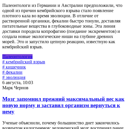
Палеонтологи из Германии и Австралии предположили, что
одной из причин кембрийского взрыва стало появление
плотного кала во время эволюции. В отличие от
растворенной органики, фекалии быстро тонули, доставляя
питательные вещества в глубоководные зоны. Эта линия
доставки породила копрофагию (поедание экскрементов) и
создала новые экологические ниши на глубине древних
морей. Это и запустило цепную реакцию, известную как
кембрийский взрыв.
Палеонтология
# кембрийский взрыв
# кишечник
# фекалии
# эволюция
6 августа, 10:03
Марк Чернов
Мозг запомнил прежний максимальный вес как
новую норму и заставил организм вернуться к
нему
Ученые объяснили, почему большинство диет закончилось
возвратом килограммов: человеческий мозг воспринял ранее