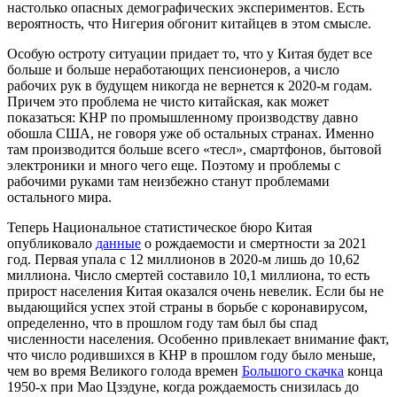
настолько опасных демографических экспериментов. Есть
вероятность, что Нигерия обгонит китайцев в этом смысле.
Особую остроту ситуации придает то, что у Китая будет все
больше и больше неработающих пенсионеров, а число
рабочих рук в будущем никогда не вернется к 2020-м годам.
Причем это проблема не чисто китайская, как может
показаться: КНР по промышленному производству давно
обошла США, не говоря уже об остальных странах. Именно
там производится больше всего «тесл», смартфонов, бытовой
электроники и много чего еще. Поэтому и проблемы с
рабочими руками там неизбежно станут проблемами
остального мира.
Теперь Национальное статистическое бюро Китая
опубликовало
данные
о рождаемости и смертности за 2021
год. Первая упала с 12 миллионов в 2020-м лишь до 10,62
миллиона. Число смертей составило 10,1 миллиона, то есть
прирост населения Китая оказался очень невелик. Если бы не
выдающийся успех этой страны в борьбе с коронавирусом,
определенно, что в прошлом году там был бы спад
численности населения. Особенно привлекает внимание факт,
что число родившихся в КНР в прошлом году было меньше,
чем во время Великого голода времен
Большого скачка
конца
1950-х при Мао Цзэдуне, когда рождаемость снизилась до