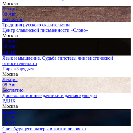
Москва
Лекция
08
Авг
Бесплатно
Традиция русского сказительства
Центр славянской письменности «Слово»
Москва
Лекция
08
Авг
3000
₽
Язык и мышление. Судьба гипотезы лингвистической
относительности
Парк «Зарядье»
Москва
Лекция
08
Авг
Бесплатно
Дореволюционные дачники и дачная культура
ВДНХ
Москва
Лекция
08
Авг
3000
₽
Свет будущего: лазеры в жизни человека