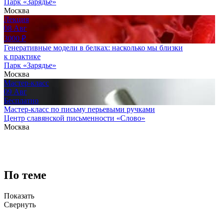
Парк «Зарядье»
Москва
Лекция
08
Авг
3000
₽
Генеративные модели в белках: насколько мы близки
к практике
Парк «Зарядье»
Москва
Мастер-класс
09
Авг
Бесплатно
Мастер-класс по письму перьевыми ручками
Центр славянской письменности «Слово»
Москва
По теме
Показать
Свернуть