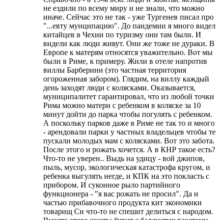
не ездили по всему миру и не знали, что можно
иначе. Сейчас это не так - уже Тургенев писал про
"...евту мунципацию". До пандемии я много видел
китайцев в Чехии по туризму они там были. И
видели как люди живут. Они же тоже не дураки. В
Европе к матерям относятся уважительно. Вот мы
были в Риме, к примеру. Жили в отеле напротив
виллы Барберини (это частная территория
огороженная забором). Глядим, на виллу каждый
день заходят люди с колясками. Оказывается,
муниципалитет гарантировал, что из любой точки
Рима можно матери с ребенком в коляске за 10
минут дойти до парка чтобы погулять с ребенком.
А поскольку парков даже в Риме не так то и много
- арендовали парки у частных владельцев чтобы те
пускали молодых мам с колясками. Вот это забота.
После этого и рожать хочется. А в КНР такое есть?
Что-то не уверен.. Выдь на удицу - вой джипов,
пыль, мусор, экологическая катастрофа кругом, и
ребенка выгулять негде, и КПК на это покласть с
прибором. И суконное рыло партийного
функционера - "я вас рожать не просил". Да и
частью прибавочного продукта кит экономики
товарищ Си что-то не спешит делиться с народом.