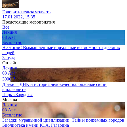
Говорить нельзя молчать
17.01.2022, 15:35
Предстоящие мероприятия
Все
Лекция
08
Авг
Бесплатно
Не могли! Вымышленные и реальные возможности древних
людей
Зануда
Онлайн
Лекция
08
Авг
3000
₽
Древняя ДНК и история человечества: опасные связи
в палеолите
Парк «Зарядье»
Москва
Лекция
08
Авг
Бесплатно
Загадки муравьиной цивилизации. Тайны подземных городов
Библиотека имени Ю.А. Гагарина