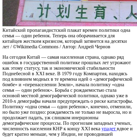
Китайский пропагандистский плакат времен политики одна
семья — один ребенок. Теперь она оборачивается для
китайцев жестким кризисом, который затянется на десятки
лет / ©Wikimedia Commons / Автор: Андрей Чернов
На сегодня Китай — самая населенная страна, однако ряд
ошибок в государственной политике прошлых лет угрожают
как этому статусу, так и экономической стабильности
Поднебесной в XXI веке. В 1979 году Компартия, находясь
под влиянием модных в те времена идей о «демографической
бомбе» и «перенаселении Земли», начала политику «одна
семья — один ребенок». Борьба с рождаемостью стала
основой местной демографической политики, однако уже в
2010-х демографы начали предупреждать о риске катастрофы.
Политику «одна семья — один ребенок», конечно, отменили,
но было уже поздно: рождаемость не только не выросла, но и
продолжает падать, уж слишком инерционны
демографические процессы. По прогнозам западных ученых,
численность населения КНР к концу XXI века
упадет
вдвое и
будет кратно меньше, чем у Индии, не проводившей