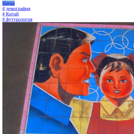
Наука
# демография
# Китай
# футурология