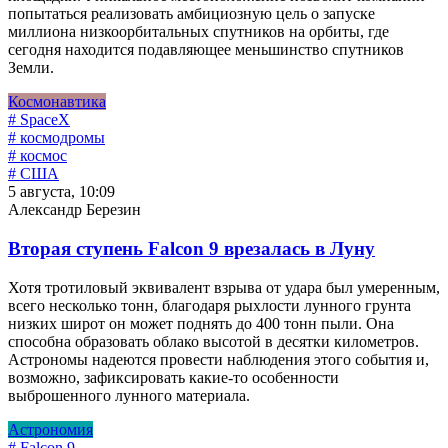
попытаться реализовать амбициозную цель о запуске
миллиона низкоорбитальных спутников на орбиты, где
сегодня находится подавляющее меньшинство спутников
Земли.
Космонавтика
# SpaceX
# космодромы
# космос
# США
5 августа, 10:09
Александр Березин
Вторая ступень Falcon 9 врезалась в Луну
Хотя тротиловый эквивалент взрыва от удара был умеренным,
всего несколько тонн, благодаря рыхлости лунного грунта
низких широт он может поднять до 400 тонн пыли. Она
способна образовать облако высотой в десятки километров.
Астрономы надеются провести наблюдения этого события и,
возможно, зафиксировать какие-то особенности
выброшенного лунного материала.
Астрономия
# Falcon 9