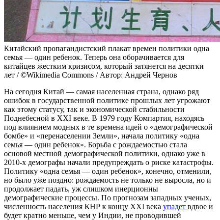
Китайский пропагандистский плакат времен политики одна
семья — один ребенок. Теперь она оборачивается для
китайцев жестким кризисом, который затянется на десятки
лет / ©Wikimedia Commons / Автор: Андрей Чернов
На сегодня Китай — самая населенная страна, однако ряд
ошибок в государственной политике прошлых лет угрожают
как этому статусу, так и экономической стабильности
Поднебесной в XXI веке. В 1979 году Компартия, находясь
под влиянием модных в те времена идей о «демографической
бомбе» и «перенаселении Земли», начала политику «одна
семья — один ребенок». Борьба с рождаемостью стала
основой местной демографической политики, однако уже в
2010-х демографы начали предупреждать о риске катастрофы.
Политику «одна семья — один ребенок», конечно, отменили,
но было уже поздно: рождаемость не только не выросла, но и
продолжает падать, уж слишком инерционны
демографические процессы. По прогнозам западных ученых,
численность населения КНР к концу XXI века
упадет
вдвое и
будет кратно меньше, чем у Индии, не проводившей