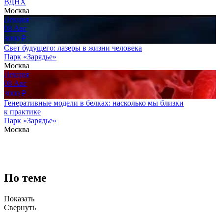
ВДНХ
Москва
Лекция
08
Авг
3000
₽
Свет будущего: лазеры в жизни человека
Парк «Зарядье»
Москва
Лекция
08
Авг
3000
₽
Генеративные модели в белках: насколько мы близки
к практике
Парк «Зарядье»
Москва
По теме
Показать
Свернуть