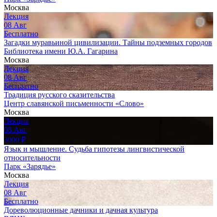
Москва
Лекция
08
Авг
Бесплатно
Загадки муравьиной цивилизации. Тайны подземных городов
Библиотека имени Ю.А. Гагарина
Москва
Лекция
08
Авг
Бесплатно
Традиция русского сказительства
Центр славянской письменности «Слово»
Москва
Лекция
08
Авг
3000
₽
Язык и мышление. Судьба гипотезы лингвистической
относительности
Парк «Зарядье»
Москва
Лекция
08
Авг
Бесплатно
Дореволюционные дачники и дачная культура