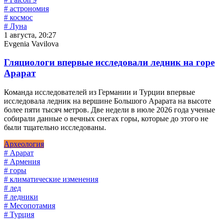
# астрономия
# космос
# Луна
1 августа, 20:27
Evgenia Vavilova
Гляциологи впервые исследовали ледник на горе
Арарат
Команда исследователей из Германии и Турции впервые
исследовала ледник на вершине Большого Арарата на высоте
более пяти тысяч метров. Две недели в июле 2026 года ученые
собирали данные о вечных снегах горы, которые до этого не
были тщательно исследованы.
Археология
# Арарат
# Армения
# горы
# климатические изменения
# лед
# ледники
# Месопотамия
# Турция