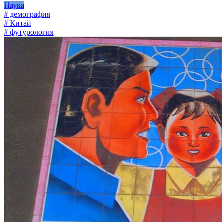
Наука
# демография
# Китай
# футурология