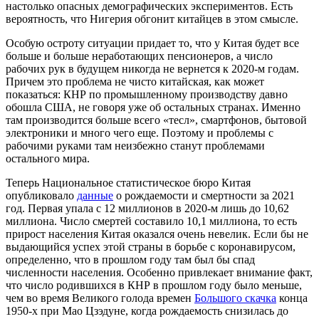
настолько опасных демографических экспериментов. Есть
вероятность, что Нигерия обгонит китайцев в этом смысле.
Особую остроту ситуации придает то, что у Китая будет все
больше и больше неработающих пенсионеров, а число
рабочих рук в будущем никогда не вернется к 2020-м годам.
Причем это проблема не чисто китайская, как может
показаться: КНР по промышленному производству давно
обошла США, не говоря уже об остальных странах. Именно
там производится больше всего «тесл», смартфонов, бытовой
электроники и много чего еще. Поэтому и проблемы с
рабочими руками там неизбежно станут проблемами
остального мира.
Теперь Национальное статистическое бюро Китая
опубликовало
данные
о рождаемости и смертности за 2021
год. Первая упала с 12 миллионов в 2020-м лишь до 10,62
миллиона. Число смертей составило 10,1 миллиона, то есть
прирост населения Китая оказался очень невелик. Если бы не
выдающийся успех этой страны в борьбе с коронавирусом,
определенно, что в прошлом году там был бы спад
численности населения. Особенно привлекает внимание факт,
что число родившихся в КНР в прошлом году было меньше,
чем во время Великого голода времен
Большого скачка
конца
1950-х при Мао Цзэдуне, когда рождаемость снизилась до