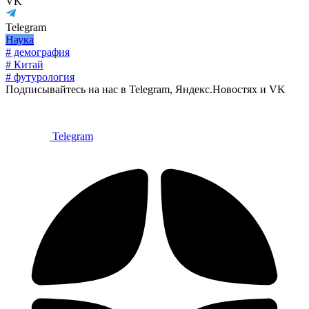
VK
Telegram
Наука
# демография
# Китай
# футурология
Подписывайтесь на нас в Telegram, Яндекс.Новостях и VK
Telegram