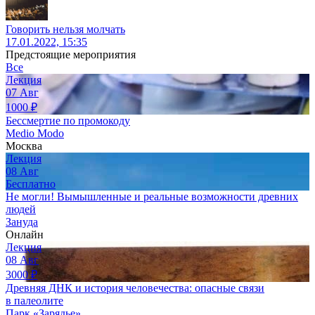
Говорить нельзя молчать
17.01.2022, 15:35
Предстоящие мероприятия
Все
Лекция
07
Авг
1000
₽
Бессмертие по промокоду
Medio Modo
Москва
Лекция
08
Авг
Бесплатно
Не могли! Вымышленные и реальные возможности древних
людей
Зануда
Онлайн
Лекция
08
Авг
3000
₽
Древняя ДНК и история человечества: опасные связи
в палеолите
Парк «Зарядье»