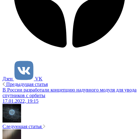
Дзен
VK
Предыдущая статья
В России разработали концепцию надувного модуля для увода
спутников с орбиты
17.01.2022, 19:15
Следующая статья