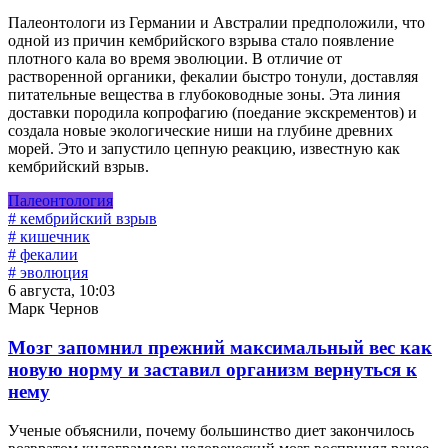
Палеонтологи из Германии и Австралии предположили, что
одной из причин кембрийского взрыва стало появление
плотного кала во время эволюции. В отличие от
растворенной органики, фекалии быстро тонули, доставляя
питательные вещества в глубоководные зоны. Эта линия
доставки породила копрофагию (поедание экскрементов) и
создала новые экологические ниши на глубине древних
морей. Это и запустило цепную реакцию, известную как
кембрийский взрыв.
Палеонтология
# кембрийский взрыв
# кишечник
# фекалии
# эволюция
6 августа, 10:03
Марк Чернов
Мозг запомнил прежний максимальный вес как
новую норму и заставил организм вернуться к
нему
Ученые объяснили, почему большинство диет закончилось