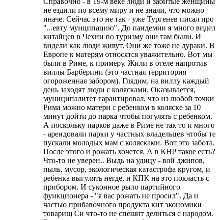
Справочно - в 19-м веке люди и забитые женщины
не ездили по всему миру и не знали, что можно
иначе. Сейчас это не так - уже Тургенев писал про
"...евту мунципацию". До пандемии я много видел
китайцев в Чехии по туризму они там были. И
видели как люди живут. Они же тоже не дураки. В
Европе к матерям относятся уважительно. Вот мы
были в Риме, к примеру. Жили в отеле напротив
виллы Барберини (это частная территория
огороженная забором). Глядим, на виллу каждый
день заходят люди с колясками. Оказывается,
муниципалитет гарантировал, что из любой точки
Рима можно матери с ребенком в коляске за 10
минут дойти до парка чтобы погулять с ребенком.
А поскольку парков даже в Риме не так то и много
- арендовали парки у частных владельцев чтобы те
пускали молодых мам с колясками. Вот это забота.
После этого и рожать хочется. А в КНР такое есть?
Что-то не уверен.. Выдь на удицу - вой джипов,
пыль, мусор, экологическая катастрофа кругом, и
ребенка выгулять негде, и КПК на это покласть с
прибором. И суконное рыло партийного
функционера - "я вас рожать не просил". Да и
частью прибавочного продукта кит экономики
товарищ Си что-то не спешит делиться с народом.