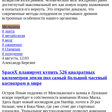
возвратом килограммов: человеческий мозг воспринял ранее
достигнутый максимальный вес как новую норму выживания
и попытался его вернуть. Это открытие доказало, что
современные методы похудения не учитывают древние
встроенные особенности нашего организма.
Медицина
# диета
# метаболизм
# мозг
# ожирение
# Оземпик
# похудение
4 августа, 12:03
Александр Березин
SpaceX планирует купить 526 квадратных
километров земли под самый большой частный
космодром в мире
Остров Пекан недалеко от Мексиканского залива в Луизиане
вскоре перейдет в собственность компании Илона Маска.
Здесь будет новый космодром для Starship, почти в 20 раз
больше, чем в Бока-Чике, где уже стоят две стартовых
площадки. Уникальное местоположение позволит компании