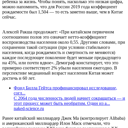
ребенка за жизнь. Чтобы понять, насколько это низкая цифра,
можно напомнить, что для России 2019 года коэффициент
рождаемости был 1,504 — то есть заметно выше, чем в Китае
сейчас.
Алексей Ракша продолжает: «При китайском первичном
соотношении полов это означает нетто-коэффициент
воспроизводства населения около 0,55. Другими словами, при
сохранении такой ситуации (при условии стабильного
населения, когда рождаемость и смертность не меняются)
каждое последующее поколение будет меньше предыдущего
на 45%, или почти вдвое». Демограф констатирует, что это
примерно соответствует 2% убыли населения ежегодно. В
перспективе медианный возраст населения Китая может
достичь и 60 лет.
Фонд Билла Гейтса профинансировал исследование,
согл...
С 2064 года численность людей начнет сокращаться — и
этот процесс может быть необратим. Один из а...
naked-science.ru
Ранее китайский миллиардер Джек Ма (контролирует Alibaba)
и американский миллиардер Илон Маск отмечали, что