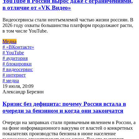
YouTube в России вырос даже с ограничениями,
в отличие от «VK Видео»
Видеосервисы стали неотъемлемой частью жизни россиян. В
2026 году охваты большинства платформ продолжают расти,
в том числе YouTube.
Медиа
# «ВКонтакте»
# YouTube
# аудитория
# блокировки
# видеосервис
# интернет
# медиа
19 июля, 20:09
Александр Березин
Кризис без дефицита: почему Россия встала в
очереди за бензином и когда они закончатся
Очереди на заправках стали привычным явлением в России, а
на фоне информационного вакуума от властей о конкретных
показателях производства бензина в июне население