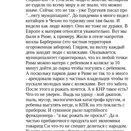
не ездили по всему миру и не знали, что можно
иначе. Сейчас это не так - уже Тургенев писал про
"...евту мунципацию". До пандемии я много видел
китайцев в Чехии по туризму они там были. И
видели как люди живут. Они же тоже не дураки. В
Европе к матерям относятся уважительно. Вот мы
были в Риме, к примеру. Жили в отеле напротив
виллы Барберини (это частная территория
огороженная забором). Глядим, на виллу каждый
день заходят люди с колясками. Оказывается,
муниципалитет гарантировал, что из любой точки
Рима можно матери с ребенком в коляске за 10
минут дойти до парка чтобы погулять с ребенком.
А поскольку парков даже в Риме не так то и много
- арендовали парки у частных владельцев чтобы те
пускали молодых мам с колясками. Вот это забота.
После этого и рожать хочется. А в КНР такое есть?
Что-то не уверен.. Выдь на удицу - вой джипов,
пыль, мусор, экологическая катастрофа кругом, и
ребенка выгулять негде, и КПК на это покласть с
прибором. И суконное рыло партийного
функционера - "я вас рожать не просил". Да и
частью прибавочного продукта кит экономики
товарищ Си что-то не спешит делиться с народом.