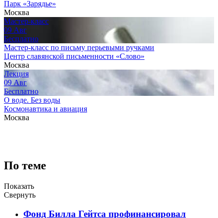
Парк «Зарядье»
Москва
Мастер-класс
09
Авг
Бесплатно
Мастер-класс по письму перьевыми ручками
Центр славянской письменности «Слово»
Москва
Лекция
09
Авг
Бесплатно
О воде. Без воды
Космонавтика и авиация
Москва
По теме
Показать
Свернуть
Фонд Билла Гейтса профинансировал