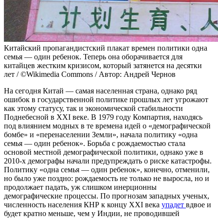
Китайский пропагандистский плакат времен политики одна
семья — один ребенок. Теперь она оборачивается для
китайцев жестким кризисом, который затянется на десятки
лет / ©Wikimedia Commons / Автор: Андрей Чернов
На сегодня Китай — самая населенная страна, однако ряд
ошибок в государственной политике прошлых лет угрожают
как этому статусу, так и экономической стабильности
Поднебесной в XXI веке. В 1979 году Компартия, находясь
под влиянием модных в те времена идей о «демографической
бомбе» и «перенаселении Земли», начала политику «одна
семья — один ребенок». Борьба с рождаемостью стала
основой местной демографической политики, однако уже в
2010-х демографы начали предупреждать о риске катастрофы.
Политику «одна семья — один ребенок», конечно, отменили,
но было уже поздно: рождаемость не только не выросла, но и
продолжает падать, уж слишком инерционны
демографические процессы. По прогнозам западных ученых,
численность населения КНР к концу XXI века
упадет
вдвое и
будет кратно меньше, чем у Индии, не проводившей