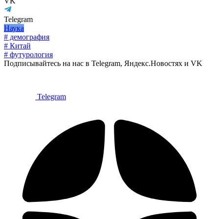
VK
Telegram
Наука
# демография
# Китай
# футурология
Подписывайтесь на нас в Telegram, Яндекс.Новостях и VK
Telegram