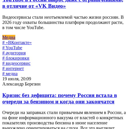
в отличие от «VK Видео»
Видеосервисы стали неотъемлемой частью жизни россиян. В
2026 году охваты большинства платформ продолжают расти,
в том числе YouTube.
Медиа
# «ВКонтакте»
# YouTube
# аудитория
# блокировки
# видеосервис
# интернет
# медиа
19 июля, 20:09
Александр Березин
Кризис без дефицита: почему Россия встала в
очереди за бензином и когда они закончатся
Очереди на заправках стали привычным явлением в России, а
на фоне информационного вакуума от властей о конкретных
показателях производства бензина в июне население
вынуждено ориентироваться на слухи. Все это выглядит