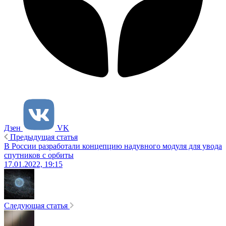
Дзен
VK
Предыдущая статья
В России разработали концепцию надувного модуля для увода
спутников с орбиты
17.01.2022, 19:15
Следующая статья