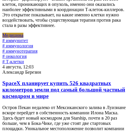
клеток, проникающих в опухоль, именно они оказались
наиболее эффективными в координации Т-клеток-киллеров.
Это открытие показывает, на какие именно клетки нужно
воздействовать, чтобы существующая терапия против рака
стала в разы эффективнее.
Медицина
# иммунитет
# иммунология
# иммунотерапия
# онкология
# Т-клетки
4 августа, 12:03
Александр Березин
SpaceX планирует купить 526 квадратных
километров земли под самый большой частный
космодром в мире
Остров Пекан недалеко от Мексиканского залива в Луизиане
вскоре перейдет в собственность компании Илона Маска.
Здесь будет новый космодром для Starship, почти в 20 раз
больше, чем в Бока-Чике, где уже стоят две стартовых
площадки. Уникальное местоположение позволит компании