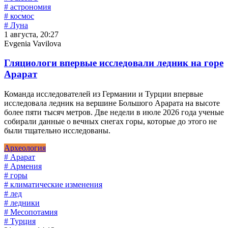
# астрономия
# космос
# Луна
1 августа, 20:27
Evgenia Vavilova
Гляциологи впервые исследовали ледник на горе
Арарат
Команда исследователей из Германии и Турции впервые
исследовала ледник на вершине Большого Арарата на высоте
более пяти тысяч метров. Две недели в июле 2026 года ученые
собирали данные о вечных снегах горы, которые до этого не
были тщательно исследованы.
Археология
# Арарат
# Армения
# горы
# климатические изменения
# лед
# ледники
# Месопотамия
# Турция