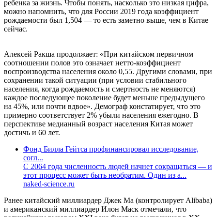
ребенка за жизнь. Чтобы понять, насколько это низкая цифра,
можно напомнить, что для России 2019 года коэффициент
рождаемости был 1,504 — то есть заметно выше, чем в Китае
сейчас.
Алексей Ракша продолжает: «При китайском первичном
соотношении полов это означает нетто-коэффициент
воспроизводства населения около 0,55. Другими словами, при
сохранении такой ситуации (при условии стабильного
населения, когда рождаемость и смертность не меняются)
каждое последующее поколение будет меньше предыдущего
на 45%, или почти вдвое». Демограф констатирует, что это
примерно соответствует 2% убыли населения ежегодно. В
перспективе медианный возраст населения Китая может
достичь и 60 лет.
Фонд Билла Гейтса профинансировал исследование,
согл...
С 2064 года численность людей начнет сокращаться — и
этот процесс может быть необратим. Один из а...
naked-science.ru
Ранее китайский миллиардер Джек Ма (контролирует Alibaba)
и американский миллиардер Илон Маск отмечали, что