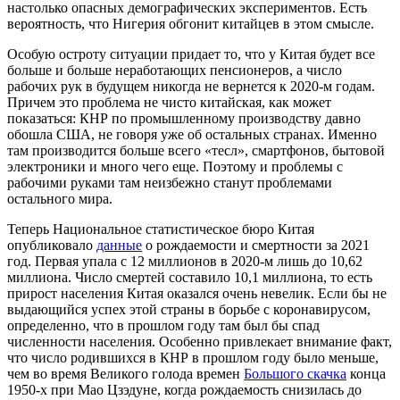
настолько опасных демографических экспериментов. Есть
вероятность, что Нигерия обгонит китайцев в этом смысле.
Особую остроту ситуации придает то, что у Китая будет все
больше и больше неработающих пенсионеров, а число
рабочих рук в будущем никогда не вернется к 2020-м годам.
Причем это проблема не чисто китайская, как может
показаться: КНР по промышленному производству давно
обошла США, не говоря уже об остальных странах. Именно
там производится больше всего «тесл», смартфонов, бытовой
электроники и много чего еще. Поэтому и проблемы с
рабочими руками там неизбежно станут проблемами
остального мира.
Теперь Национальное статистическое бюро Китая
опубликовало
данные
о рождаемости и смертности за 2021
год. Первая упала с 12 миллионов в 2020-м лишь до 10,62
миллиона. Число смертей составило 10,1 миллиона, то есть
прирост населения Китая оказался очень невелик. Если бы не
выдающийся успех этой страны в борьбе с коронавирусом,
определенно, что в прошлом году там был бы спад
численности населения. Особенно привлекает внимание факт,
что число родившихся в КНР в прошлом году было меньше,
чем во время Великого голода времен
Большого скачка
конца
1950-х при Мао Цзэдуне, когда рождаемость снизилась до