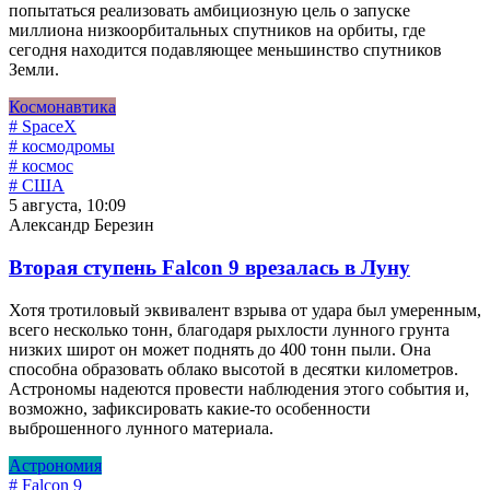
попытаться реализовать амбициозную цель о запуске
миллиона низкоорбитальных спутников на орбиты, где
сегодня находится подавляющее меньшинство спутников
Земли.
Космонавтика
# SpaceX
# космодромы
# космос
# США
5 августа, 10:09
Александр Березин
Вторая ступень Falcon 9 врезалась в Луну
Хотя тротиловый эквивалент взрыва от удара был умеренным,
всего несколько тонн, благодаря рыхлости лунного грунта
низких широт он может поднять до 400 тонн пыли. Она
способна образовать облако высотой в десятки километров.
Астрономы надеются провести наблюдения этого события и,
возможно, зафиксировать какие-то особенности
выброшенного лунного материала.
Астрономия
# Falcon 9