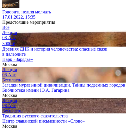
Говорить нельзя молчать
17.01.2022, 15:35
Предстоящие мероприятия
Все
Лекция
08
Авг
3000
₽
Древняя ДНК и история человечества: опасные связи
в палеолите
Парк «Зарядье»
Москва
Лекция
08
Авг
Бесплатно
Загадки муравьиной цивилизации. Тайны подземных городов
Библиотека имени Ю.А. Гагарина
Москва
Лекция
08
Авг
Бесплатно
Традиция русского сказительства
Центр славянской письменности «Слово»
Москва