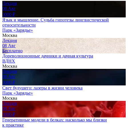
Лекция
08
Авг
3000
₽
Язык и мышление. Судьба гипотезы лингвистической
относительности
Парк «Зарядье»
Москва
Лекция
08
Авг
Бесплатно
Дореволюционные дачники и дачная культура
ВДНХ
Москва
Лекция
08
Авг
3000
₽
Свет будущего: лазеры в жизни человека
Парк «Зарядье»
Москва
Лекция
08
Авг
3000
₽
Генеративные модели в белках: насколько мы близки
к практике