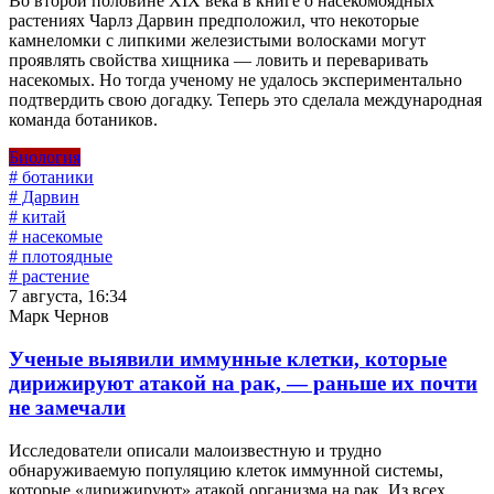
Во второй половине XIX века в книге о насекомоядных
растениях Чарлз Дарвин предположил, что некоторые
камнеломки с липкими железистыми волосками могут
проявлять свойства хищника — ловить и переваривать
насекомых. Но тогда ученому не удалось экспериментально
подтвердить свою догадку. Теперь это сделала международная
команда ботаников.
Биология
# ботаники
# Дарвин
# китай
# насекомые
# плотоядные
# растение
7 августа, 16:34
Марк Чернов
Ученые выявили иммунные клетки, которые
дирижируют атакой на рак, — раньше их почти
не замечали
Исследователи описали малоизвестную и трудно
обнаруживаемую популяцию клеток иммунной системы,
которые «дирижируют» атакой организма на рак. Из всех