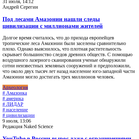
31 июля, 14:12
Андрей Серегин
Под лесами Амазонии нашли следы
цивилизации с миллионами жителей
Долгое время считалось, что до прихода европейцев
тропические леса Амазонии были заселены сравнительно
плохо. Однако выяснилось, что плотная растительность
скрывает большинство следов древних обществ. С помощью
воздушного лазерного сканирования ученые обнаружили
сотни неизвестных земляных сооружений и предположили,
что около двух тысяч лет назад население юго-западной части
Амазонии могло достигать трех миллионов человек.
Археология
# Амазонка
# америка
# ЛИДАР
# население
# цивилизации
9 июля, 13:06
Редакция Naked Science
YouTube в России вырос даже с ограничениями,