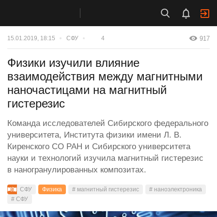
917
15.01.2019, 18:15
СФУ
4
Физики изучили влияние
взаимодействия между магнитными
наночастицами на магнитный
гистерезис
Команда исследователей Сибирского федерального
университета, Института физики имени Л. В.
Киренского СО РАН и Сибирского университета
науки и технологий изучила магнитный гистерезис
в наногранулированных композитах.
СФУ
Физика
# магнитный гистерезис
# наноэлектроника
# СФУ