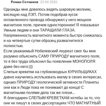
Роман Сотников
23.04.2020
Однажды мне довелось видеть шаровую молнию,
висящую над ЛЭП. Потом подобрав кусок
оплавленного провода обнаружил у него мощное
магнитное поле, причем одностороннее! Я показывал
Умным людям и они ТАРАЩИЛИ ГЛАЗА.
Напряженность магнитного момента быстро снижалась
и на четвертые сутки образец размагнитился
полностью.
Если уважаемый Нобелевский лоуреат смог бы мне
разумно объяснить САМУ ПРИРОДУ магнитного поля,
то я без труда объяснил бы появление МОНОПОЛЯ
даже без него:)))
Слепые креветки на глубоководных КУРИЛЬЩИКАХ
давно научились испльзовать магму в своих интересах,
однако ПРИРОДУ геологической активности Планеты
они как и Люди пока не понимают до конца! С
магнитными полями дела так же плохи...
Я блягодарен СЛЕПЫМ КРЕВЕТКАМ хотябы за то, что
они не пишут в своих диссертациях ЧТО МАГНИТНЫЙ