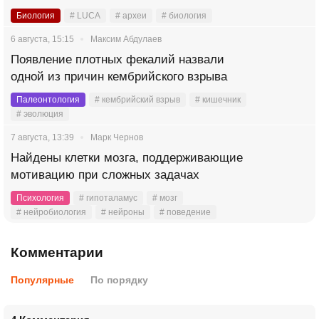
Биология
# LUCA
# археи
# биология
6 августа, 15:15
Максим Абдулаев
Появление плотных фекалий назвали
одной из причин кембрийского взрыва
Палеонтология
# кембрийский взрыв
# кишечник
# эволюция
7 августа, 13:39
Марк Чернов
Найдены клетки мозга, поддерживающие
мотивацию при сложных задачах
Психология
# гипоталамус
# мозг
# нейробиология
# нейроны
# поведение
Комментарии
Популярные
По порядку