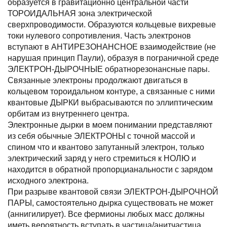
образуется в гравитационно центральной части
ТОРОИДАЛЬНАЯ зона электрической
сверхпроводимости. Образуются кольцевые вихревые
токи нулевого сопротивления. Часть электронов
вступают в АНТИРЕЗОНАНСНОЕ взаимодействие (не
нарушая принцип Паули), образуя в пограничной среде
ЭЛЕКТРОН-ДЫРОЧНЫЕ обратнорезонансные пары.
Связанные электроны продолжают двигаться в
кольцевом тороидальном контуре, а связанные с ними
квантовые ДЫРКИ выбрасываются по эллиптическим
орбитам из внутреннего центра.
Электронные дырки в моем понимании представляют
из себя обычные ЭЛЕКТРОНЫ с точной массой и
спином что и квантово запутанный электрон, только
электрический заряд у него стремиться к НОЛЮ и
находится в обратной пропорцианальности с зарядом
исходного электрона.
При разрыве квантовой связи ЭЛЕКТРОН-ДЫРОЧНОЙ
ПАРЫ, самостоятельно дырка существовать не может
(аннигилирует). Все фермионы любых масс должны
иметь вероятность вступать в частица/анитчастица