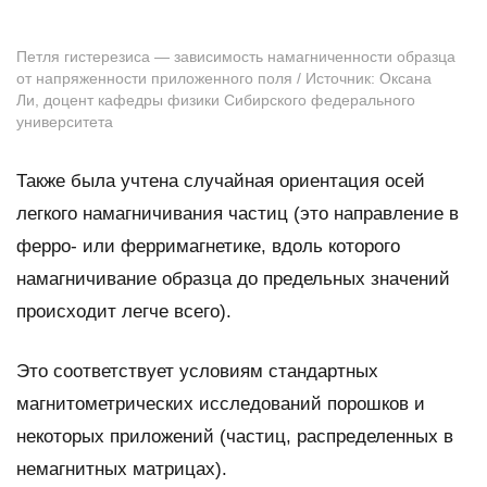
Петля гистерезиса — зависимость намагниченности образца
от напряженности приложенного поля / Источник: Оксана
Ли, доцент кафедры физики Сибирского федерального
университета
Также была учтена случайная ориентация осей
легкого намагничивания частиц (это направление в
ферро- или ферримагнетике, вдоль которого
намагничивание образца до предельных значений
происходит легче всего).
Это соответствует условиям стандартных
магнитометрических исследований порошков и
некоторых приложений (частиц, распределенных в
немагнитных матрицах).