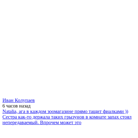
Иван Колупаев
6 часов
назад
Natalia, ага в каждом зоомагазине прямо тащит фиалками ))
Сестра как-то держала таких грызунов в комнате запах стоял
непередаваемый. Впрочем может это