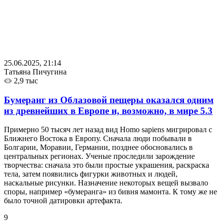
25.06.2025, 21:14
Татьяна Пичугина
2,9 тыс
Бумеранг из Облазовой пещеры оказался одним
из древнейших в Европе и, возможно, в мире
5.3
Примерно 50 тысяч лет назад вид Homo sapiens мигрировал с
Ближнего Востока в Европу. Сначала люди побывали в
Болгарии, Моравии, Германии, позднее обосновались в
центральных регионах. Ученые проследили зарождение
творчества: сначала это были простые украшения, раскраска
тела, затем появились фигурки животных и людей,
наскальные рисунки. Назначение некоторых вещей вызвало
споры, например «бумеранга» из бивня мамонта. К тому же не
было точной датировки артефакта.
9