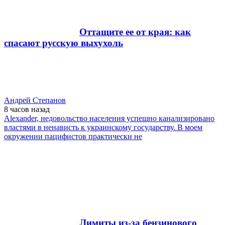
Оттащите ее от края: как
спасают русскую выхухоль
Андрей Степанов
8 часов
назад
Alexander, недовольство населения успешно канализировано
властями в ненависть к украинскому государству. В моем
окружении пацифистов практически не
Лимиты из-за бензинового