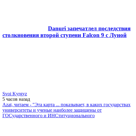
Danuri запечатлел последствия
столкновения второй ступени Falcon 9 с Луной
Svoi Kyrgyz
5 часов
назад
Azat, читаем - "Эта карта ... показывает, в каких государствах
университеты и ученые наиболее защищены от
ГОСударственного и ИНСтитуционального