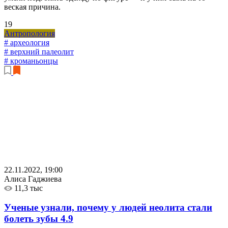
веская причина.
19
Антропология
# археология
# верхний палеолит
# кроманьонцы
22.11.2022, 19:00
Алиса Гаджиева
11,3 тыс
Ученые узнали, почему у людей неолита стали
болеть зубы
4.9