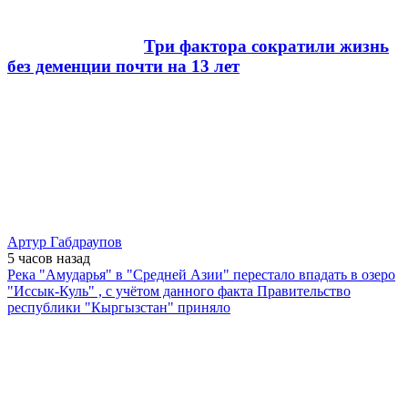
Три фактора сократили жизнь
без деменции почти на 13 лет
Артур Габдраупов
5 часов
назад
Река "Амударья" в "Средней Азии" перестало впадать в озеро
"Иссык-Куль" , с учётом данного факта Правительство
республики "Кыргызстан" приняло