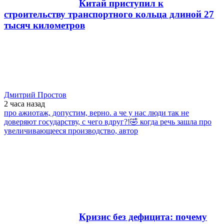
Китай приступил к
строительству транспортного кольца длиной 27
тысяч километров
Дмитрий Простов
2 часа
назад
про ажиотаж, допустим, верно. а че у нас люди так не
доверяют государству, с чего вдруг?!🤣 когда речь зашла про
увеличивающееся производство, автор
Кризис без дефицита: почему