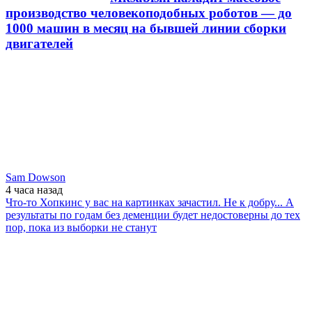
производство человекоподобных роботов — до
1000 машин в месяц на бывшей линии сборки
двигателей
Sam Dowson
4 часа
назад
Что-то Хопкинс у вас на картинках зачастил. Не к добру... А
результаты по годам без деменции будет недостоверны до тех
пор, пока из выборки не станут