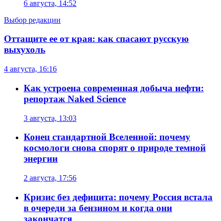
6 августа, 14:52
Выбор редакции
Оттащите ее от края: как спасают русскую
выхухоль
4 августа, 16:16
Как устроена современная добыча нефти:
репортаж Naked Science
3 августа, 13:03
Конец стандартной Вселенной: почему
космологи снова спорят о природе темной
энергии
2 августа, 17:56
Кризис без дефицита: почему Россия встала
в очереди за бензином и когда они
закончатся