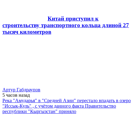
Китай приступил к
строительству транспортного кольца длиной 27
тысяч километров
Артур Габдраупов
5 часов
назад
Река "Амударья" в "Средней Азии" перестало впадать в озеро
"Иссык-Куль" , с учётом данного факта Правительство
республики "Кыргызстан" приняло