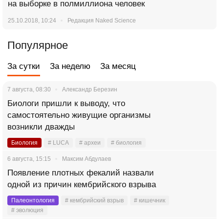
на выборке в полмиллиона человек
25.10.2018, 10:24
Редакция Naked Science
Популярное
За сутки
За неделю
За месяц
7 августа, 08:30
Александр Березин
Биологи пришли к выводу, что
самостоятельно живущие организмы
возникли дважды
Биология
# LUCA
# археи
# биология
6 августа, 15:15
Максим Абдулаев
Появление плотных фекалий назвали
одной из причин кембрийского взрыва
Палеонтология
# кембрийский взрыв
# кишечник
# эволюция