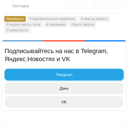
Закладка
Медицина
# абдоминальное ожирение
# жир на животе
# индекс массы тела
# ожирение
# риск смерти
# смертность
Подписывайтесь на нас в Telegram,
Яндекс.Новостях и VK
Telegram
Дзен
VK