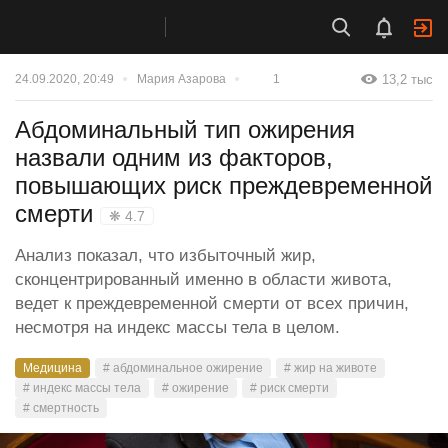
13,2 тыс
24.09.2020, 20:49
Мария Азарова
1
Абдоминальный тип ожирения
назвали одним из факторов,
повышающих риск преждевременной
смерти
❋ 4.7
Анализ показал, что избыточный жир,
сконцентрированный именно в области живота,
ведет к преждевременной смерти от всех причин,
несмотря на индекс массы тела в целом.
Медицина
# абдоминальное ожирение
# жир на животе
# индекс массы тела
# ожирение
# риск смерти
# смертность