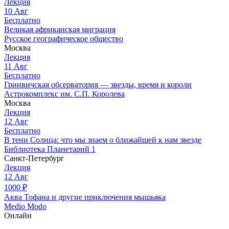
Лекция
10
Авг
Бесплатно
Великая африканская миграция
Русское географическое общество
Москва
Лекция
11
Авг
Бесплатно
Гринвичская обсерватория — звезды, время и короли
Астрокомплекс им. С.П. Королева
Москва
Лекция
12
Авг
Бесплатно
В тени Солнца: что мы знаем о ближайшей к нам звезде
Библиотека Планетарий 1
Санкт-Петербург
Лекция
12
Авг
1000
₽
Аква Тофана и другие приключения мышьяка
Medio Modo
Онлайн