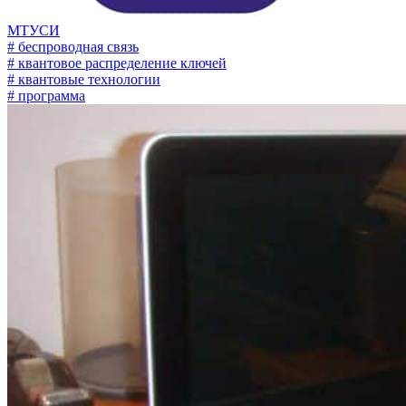
МТУСИ
# беспроводная связь
# квантовое распределение ключей
# квантовые технологии
# программа