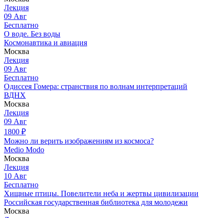
Лекция
09
Авг
Бесплатно
О воде. Без воды
Космонавтика и авиация
Москва
Лекция
09
Авг
Бесплатно
Одиссея Гомера: странствия по волнам интерпретаций
ВДНХ
Москва
Лекция
09
Авг
1800
₽
Можно ли верить изображениям из космоса?
Medio Modo
Москва
Лекция
10
Авг
Бесплатно
Хищные птицы. Повелители неба и жертвы цивилизации
Российская государственная библиотека для молодежи
Москва