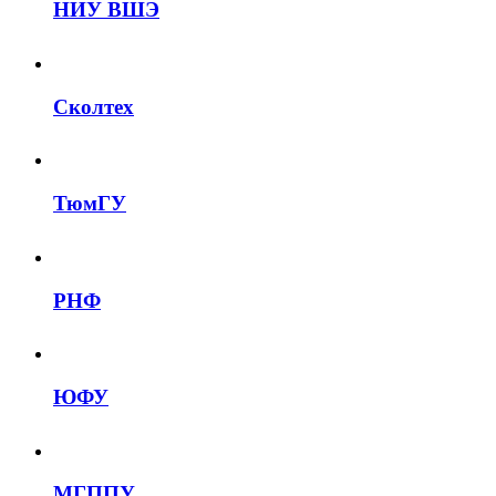
НИУ ВШЭ
Сколтех
ТюмГУ
РНФ
ЮФУ
МГППУ