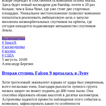
вскоре перейдет в собственность компании Илона Маска.
Здесь будет новый космодром для Starship, почти в 20 раз
больше, чем в Бока-Чике, где уже стоят две стартовых
площадки. Уникальное местоположение позволит компании
попытаться реализовать амбициозную цель о запуске
миллиона низкоорбитальных спутников на орбиты, где
сегодня находится подавляющее меньшинство спутников
Земли.
Космонавтика
# SpaceX
# космодромы
# космос
# США
5 августа, 10:09
Александр Березин
Вторая ступень Falcon 9 врезалась в Луну
Хотя тротиловый эквивалент взрыва от удара был умеренным,
всего несколько тонн, благодаря рыхлости лунного грунта
низких широт он может поднять до 400 тонн пыли. Она
способна образовать облако высотой в десятки километров.
Астрономы надеются провести наблюдения этого события и,
возможно, зафиксировать какие-то особенности