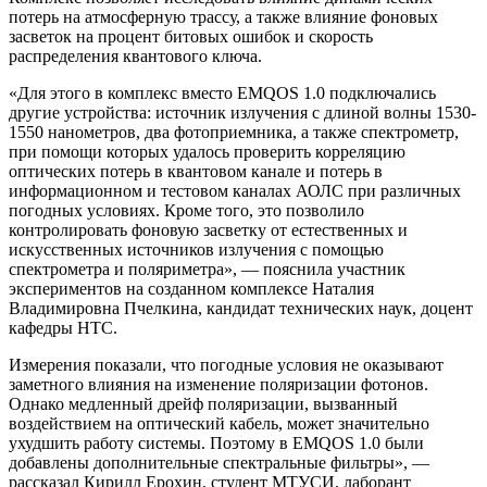
потерь на атмосферную трассу, а также влияние фоновых
засветок на процент битовых ошибок и скорость
распределения квантового ключа.
«Для этого в комплекс вместо EMQOS 1.0 подключались
другие устройства: источник излучения с длиной волны 1530-
1550 нанометров, два фотоприемника, а также спектрометр,
при помощи которых удалось проверить корреляцию
оптических потерь в квантовом канале и потерь в
информационном и тестовом каналах АОЛС при различных
погодных условиях. Кроме того, это позволило
контролировать фоновую засветку от естественных и
искусственных источников излучения с помощью
спектрометра и поляриметра», — пояснила участник
экспериментов на созданном комплексе Наталия
Владимировна Пчелкина, кандидат технических наук, доцент
кафедры НТС.
Измерения показали, что погодные условия не оказывают
заметного влияния на изменение поляризации фотонов.
Однако медленный дрейф поляризации, вызванный
воздействием на оптический кабель, может значительно
ухудшить работу системы. Поэтому в EMQOS 1.0 были
добавлены дополнительные спектральные фильтры», —
рассказал Кирилл Ерохин, студент МТУСИ, лаборант