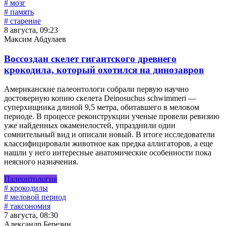
# мозг
# память
# старение
8 августа, 09:23
Максим Абдулаев
Воссоздан скелет гигантского древнего
крокодила, который охотился на динозавров
Американские палеонтологи собрали первую научно
достоверную копию скелета Deinosuchus schwimmeri —
суперхищника длиной 9,5 метра, обитавшего в меловом
периоде. В процессе реконструкции ученые провели ревизию
уже найденных окаменелостей, упразднили один
сомнительный вид и описали новый. В итоге исследователи
классифицировали животное как предка аллигаторов, а еще
нашли у него интересные анатомические особенности пока
неясного назначения.
Палеонтология
# крокодилы
# меловой период
# таксономия
7 августа, 08:30
Александр Березин