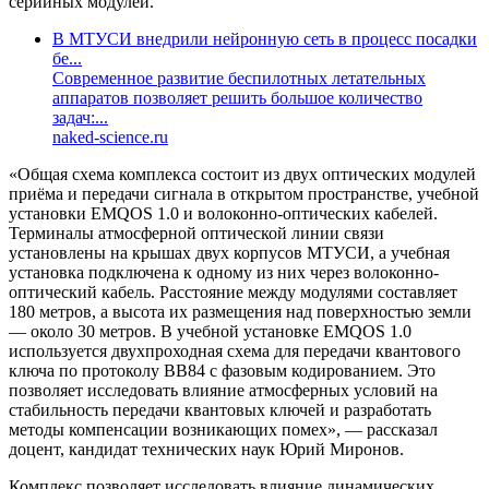
серийных модулей.
В МТУСИ внедрили нейронную сеть в процесс посадки
бе...
Современное развитие беспилотных летательных
аппаратов позволяет решить большое количество
задач:...
naked-science.ru
«Общая схема комплекса состоит из двух оптических модулей
приёма и передачи сигнала в открытом пространстве, учебной
установки EMQOS 1.0 и волоконно-оптических кабелей.
Терминалы атмосферной оптической линии связи
установлены на крышах двух корпусов МТУСИ, а учебная
установка подключена к одному из них через волоконно-
оптический кабель. Расстояние между модулями составляет
180 метров, а высота их размещения над поверхностью земли
— около 30 метров. В учебной установке EMQOS 1.0
используется двухпроходная схема для передачи квантового
ключа по протоколу BB84 с фазовым кодированием. Это
позволяет исследовать влияние атмосферных условий на
стабильность передачи квантовых ключей и разработать
методы компенсации возникающих помех», — рассказал
доцент, кандидат технических наук Юрий Миронов.
Комплекс позволяет исследовать влияние динамических