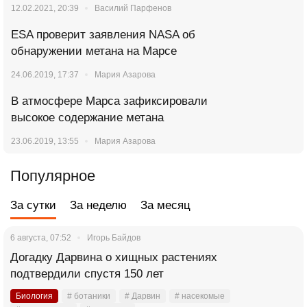
12.02.2021, 20:39
Василий Парфенов
ESA проверит заявления NASA об
обнаружении метана на Марсе
24.06.2019, 17:37
Мария Азарова
В атмосфере Марса зафиксировали
высокое содержание метана
23.06.2019, 13:55
Мария Азарова
Популярное
За сутки
За неделю
За месяц
6 августа, 07:52
Игорь Байдов
Догадку Дарвина о хищных растениях
подтвердили спустя 150 лет
Биология
# ботаники
# Дарвин
# насекомые