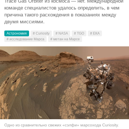
Trace Gas Orbiter из космоса — нет. Международной
команде специалистов удалось определить, в чем
причина такого расхождения в показаниях между
двумя миссиями.
Астрономия
# Curiosity
# NASA
# TGO
# ЕКА
# исследование Марса
# метан на Марсе
Одно из сравнительно свежих «сэлфи» марсохода Curiosity.