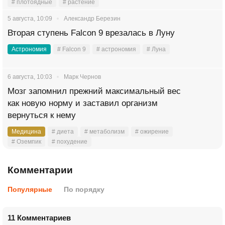
# плотоядные
# растение
5 августа, 10:09
Александр Березин
Вторая ступень Falcon 9 врезалась в Луну
Астрономия
# Falcon 9
# астрономия
# Луна
6 августа, 10:03
Марк Чернов
Мозг запомнил прежний максимальный вес
как новую норму и заставил организм
вернуться к нему
Медицина
# диета
# метаболизм
# ожирение
# Оземпик
# похудение
Комментарии
Популярные
По порядку
11 Комментариев