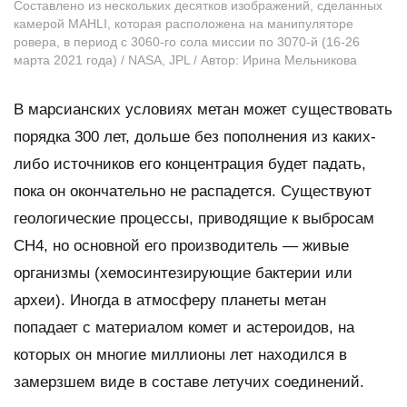
Составлено из нескольких десятков изображений, сделанных
камерой MAHLI, которая расположена на манипуляторе
ровера, в период с 3060-го сола миссии по 3070-й (16-26
марта 2021 года) / NASA, JPL / Автор: Ирина Мельникова
В марсианских условиях метан может существовать
порядка 300 лет, дольше без пополнения из каких-
либо источников его концентрация будет падать,
пока он окончательно не распадется. Существуют
геологические процессы, приводящие к выбросам
CH4
, но основной его производитель — живые
организмы (хемосинтезирующие бактерии или
археи). Иногда в атмосферу планеты метан
попадает с материалом комет и астероидов, на
которых он многие миллионы лет находился в
замерзшем виде в составе летучих соединений.