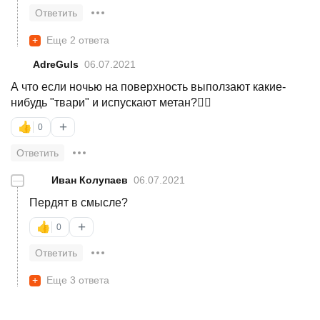
Ответить
+
Еще 2 ответа
AdreGuls
06.07.2021
А что если ночью на поверхность выползают какие-
нибудь "твари" и испускают метан?🐱‍👤
+
👍
0
Ответить
—
Иван Колупаев
06.07.2021
Пердят в смысле?
+
👍
0
Ответить
+
Еще 3 ответа