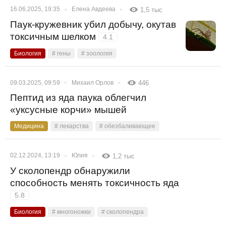
16.06.2025, 19:35
Елена Авдеева
1,5 тыс
Паук-кружевник убил добычу, окутав
токсичным шелком
4.1
Биология
# гены
# зоология
09.03.2025, 09:59
Михаил Орлов
446
Пептид из яда паука облегчил
«уксусные корчи» мышей
Медицина
# лекарства
# обезбаливающее
02.12.2024, 13:19
Юлия
1,2 тыс
У сколопендр обнаружили
способность менять токсичность яда
5.8
Биология
# многоножки
# сколопендра