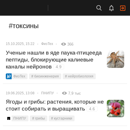
#токсины
15.10.2025, 15:22
ФизТех
366
Ученые нашли в яде паука-птицееда
пептиды, блокирующие калиевые
каналы нейронов
4.9
ФизТех
# биоинженерия
# нейробиология
19.06.2025, 13:08
ПНИПУ
7,9 тыс
Ягоды и грибы: растения, которые не
стоит собирать и выращивать
4.6
ПНИПУ
# грибы
# кустарники