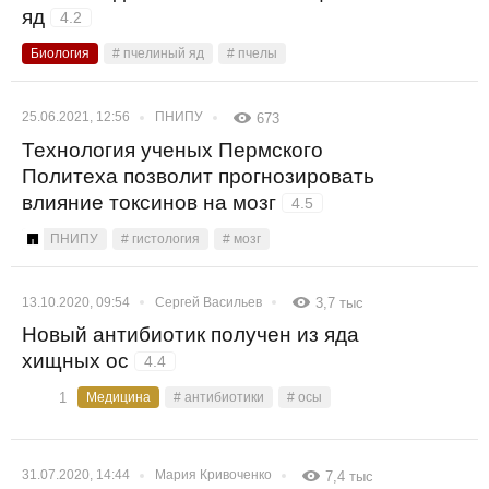
яд
4.2
Биология
# пчелиный яд
# пчелы
25.06.2021, 12:56
ПНИПУ
673
Технология ученых Пермского
Политеха позволит прогнозировать
влияние токсинов на мозг
4.5
ПНИПУ
# гистология
# мозг
13.10.2020, 09:54
Сергей Васильев
3,7 тыс
Новый антибиотик получен из яда
хищных ос
4.4
1
Медицина
# антибиотики
# осы
31.07.2020, 14:44
Мария Кривоченко
7,4 тыс