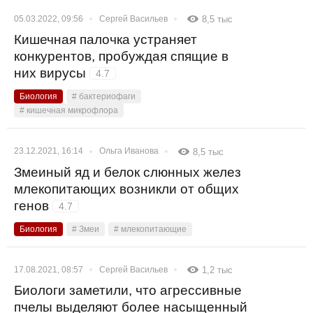
05.03.2022, 09:56
Сергей Васильев
8,5 тыс
Кишечная палочка устраняет
конкурентов, пробуждая спящие в
них вирусы
4.7
Биология
# бактериофаги
# кишечная микрофлора
23.12.2021, 16:14
Ольга Иванова
8,5 тыс
Змеиный яд и белок слюнных желез
млекопитающих возникли от общих
генов
4.7
Биология
# Змеи
# млекопитающие
17.08.2021, 08:57
Сергей Васильев
1,2 тыс
Биологи заметили, что агрессивные
пчелы выделяют более насыщенный