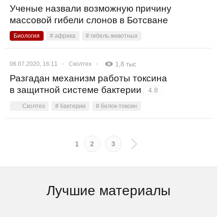
Ученые назвали возможную причину
массовой гибели слонов в Ботсване
Биология
# африка
# гибель животных
06.07.2020, 16:11
Сколтех
1,8 тыс
Разгадан механизм работы токсина
в защитной системе бактерии
4.8
Сколтех
# бактерии
# белок-токсин
1
2
3
Лучшие материалы