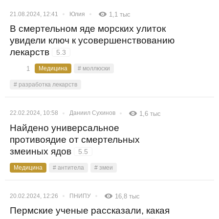
21.08.2024, 12:41
Юлия
1,1 тыс
В смертельном яде морских улиток
увидели ключ к усовершенствованию
лекарств
5.3
1
Медицина
# моллюски
# разработка лекарств
22.02.2024, 10:58
Даниил Сухинов
1,6 тыс
Найдено универсальное
противоядие от смертельных
змеиных ядов
5.5
Медицина
# антитела
# змеи
20.02.2024, 12:26
ПНИПУ
16,8 тыс
Пермские ученые рассказали, какая