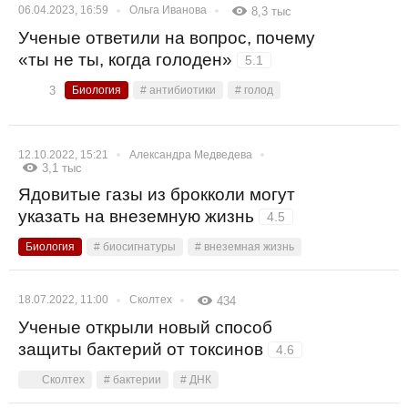
06.04.2023, 16:59
Ольга Иванова
8,3 тыс
Ученые ответили на вопрос, почему
«ты не ты, когда голоден»
5.1
3
Биология
# антибиотики
# голод
12.10.2022, 15:21
Александра Медведева
3,1 тыс
Ядовитые газы из брокколи могут
указать на внеземную жизнь
4.5
Биология
# биосигнатуры
# внеземная жизнь
18.07.2022, 11:00
Сколтех
434
Ученые открыли новый способ
защиты бактерий от токсинов
4.6
Сколтех
# бактерии
# ДНК