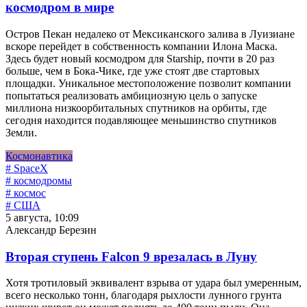
космодром в мире
Остров Пекан недалеко от Мексиканского залива в Луизиане
вскоре перейдет в собственность компании Илона Маска.
Здесь будет новый космодром для Starship, почти в 20 раз
больше, чем в Бока-Чике, где уже стоят две стартовых
площадки. Уникальное местоположение позволит компании
попытаться реализовать амбициозную цель о запуске
миллиона низкоорбитальных спутников на орбиты, где
сегодня находится подавляющее меньшинство спутников
Земли.
Космонавтика
# SpaceX
# космодромы
# космос
# США
5 августа, 10:09
Александр Березин
Вторая ступень Falcon 9 врезалась в Луну
Хотя тротиловый эквивалент взрыва от удара был умеренным,
всего несколько тонн, благодаря рыхлости лунного грунта