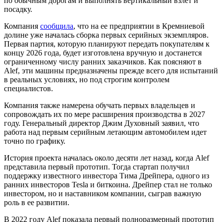
по обычным дорогам и выполнять вертикальный взлет и
посадку.
Компания
сообщила
, что на ее предприятии в Кремниевой
долине уже началась сборка первых серийных экземпляров.
Первая партия, которую планируют передать покупателям к
концу 2026 года, будет изготовлена вручную и достанется
ограниченному числу ранних заказчиков. Как поясняют в
Alef, эти машины предназначены прежде всего для испытаний
в реальных условиях, но под строгим контролем
специалистов.
Компания также намерена обучать первых владельцев и
сопровождать их по мере расширения производства в 2027
году. Генеральный директор Джим Духовный заявил, что
работа над первым серийным летающим автомобилем идет
точно по графику.
История проекта началась около десяти лет назад, когда Alef
представила первый прототип. Тогда стартап получил
поддержку известного инвестора Тима Дрейпера, одного из
ранних инвесторов Tesla и биткоина. Дрейпер стал не только
инвестором, но и наставником компании, сыграв важную
роль в ее развитии.
В 2022 году Alef показала первый полноразмерный прототип