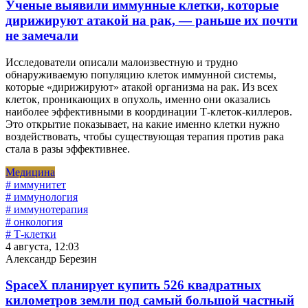
Ученые выявили иммунные клетки, которые
дирижируют атакой на рак, — раньше их почти
не замечали
Исследователи описали малоизвестную и трудно
обнаруживаемую популяцию клеток иммунной системы,
которые «дирижируют» атакой организма на рак. Из всех
клеток, проникающих в опухоль, именно они оказались
наиболее эффективными в координации Т-клеток-киллеров.
Это открытие показывает, на какие именно клетки нужно
воздействовать, чтобы существующая терапия против рака
стала в разы эффективнее.
Медицина
# иммунитет
# иммунология
# иммунотерапия
# онкология
# Т-клетки
4 августа, 12:03
Александр Березин
SpaceX планирует купить 526 квадратных
километров земли под самый большой частный