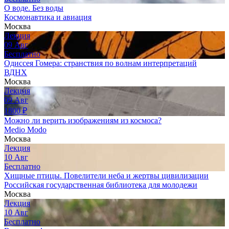
О воде. Без воды
Космонавтика и авиация
Москва
Лекция
09
Авг
Бесплатно
Одиссея Гомера: странствия по волнам интерпретаций
ВДНХ
Москва
Лекция
09
Авг
1800
₽
Можно ли верить изображениям из космоса?
Medio Modo
Москва
Лекция
10
Авг
Бесплатно
Хищные птицы. Повелители неба и жертвы цивилизации
Российская государственная библиотека для молодежи
Москва
Лекция
10
Авг
Бесплатно