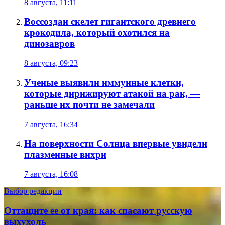
8 августа, 11:11
Воссоздан скелет гигантского древнего
крокодила, который охотился на
динозавров
8 августа, 09:23
Ученые выявили иммунные клетки,
которые дирижируют атакой на рак, —
раньше их почти не замечали
7 августа, 16:34
На поверхности Солнца впервые увидели
плазменные вихри
7 августа, 16:08
Выбор редакции
Оттащите ее от края: как спасают русскую
выхухоль