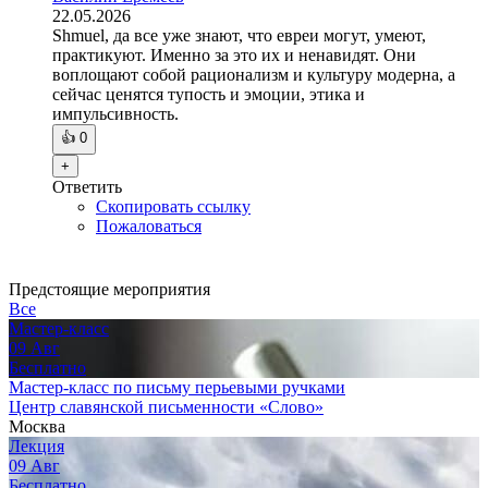
22.05.2026
Shmuel, да все уже знают, что евреи могут, умеют,
практикуют. Именно за это их и ненавидят. Они
воплощают собой рационализм и культуру модерна, а
сейчас ценятся тупость и эмоции, этика и
импульсивность.
👍
0
+
Ответить
Скопировать ссылку
Пожаловаться
Предстоящие мероприятия
Все
Мастер-класс
09
Авг
Бесплатно
Мастер-класс по письму перьевыми ручками
Центр славянской письменности «Слово»
Москва
Лекция
09
Авг
Бесплатно