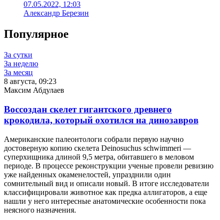
07.05.2022, 12:03
Александр Березин
Популярное
За сутки
За неделю
За месяц
8 августа, 09:23
Максим Абдулаев
Воссоздан скелет гигантского древнего
крокодила, который охотился на динозавров
Американские палеонтологи собрали первую научно
достоверную копию скелета Deinosuchus schwimmeri —
суперхищника длиной 9,5 метра, обитавшего в меловом
периоде. В процессе реконструкции ученые провели ревизию
уже найденных окаменелостей, упразднили один
сомнительный вид и описали новый. В итоге исследователи
классифицировали животное как предка аллигаторов, а еще
нашли у него интересные анатомические особенности пока
неясного назначения.