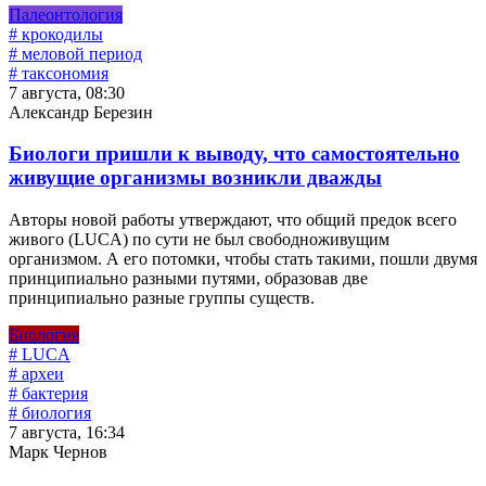
Палеонтология
# крокодилы
# меловой период
# таксономия
7 августа, 08:30
Александр Березин
Биологи пришли к выводу, что самостоятельно
живущие организмы возникли дважды
Авторы новой работы утверждают, что общий предок всего
живого (LUCA) по сути не был свободноживущим
организмом. А его потомки, чтобы стать такими, пошли двумя
принципиально разными путями, образовав две
принципиально разные группы существ.
Биология
# LUCA
# археи
# бактерия
# биология
7 августа, 16:34
Марк Чернов