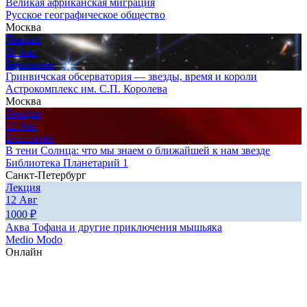
Великая африканская миграция
Русское географическое общество
Москва
Лекция
11
Авг
Бесплатно
Гринвичская обсерватория — звезды, время и короли
Астрокомплекс им. С.П. Королева
Москва
Лекция
12
Авг
Бесплатно
В тени Солнца: что мы знаем о ближайшей к нам звезде
Библиотека Планетарий 1
Санкт-Петербург
Лекция
12
Авг
1000
₽
Аква Тофана и другие приключения мышьяка
Medio Modo
Онлайн