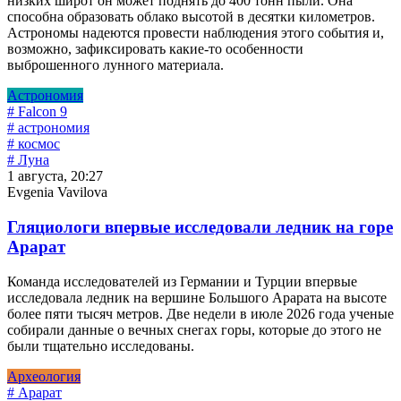
низких широт он может поднять до 400 тонн пыли. Она
способна образовать облако высотой в десятки километров.
Астрономы надеются провести наблюдения этого события и,
возможно, зафиксировать какие-то особенности
выброшенного лунного материала.
Астрономия
# Falcon 9
# астрономия
# космос
# Луна
1 августа, 20:27
Evgenia Vavilova
Гляциологи впервые исследовали ледник на горе
Арарат
Команда исследователей из Германии и Турции впервые
исследовала ледник на вершине Большого Арарата на высоте
более пяти тысяч метров. Две недели в июле 2026 года ученые
собирали данные о вечных снегах горы, которые до этого не
были тщательно исследованы.
Археология
# Арарат