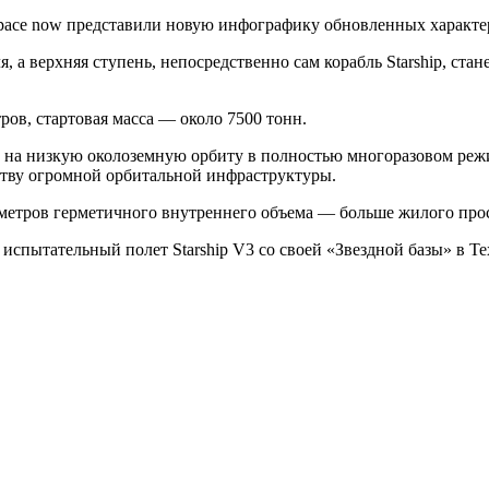
pace now представили новую инфографику обновленных характер
я, а верхняя ступень, непосредственно сам корабль Starship, ст
тров, стартовая масса — около 7500 тонн.
ки на низкую околоземную орбиту в полностью многоразовом реж
ьству огромной орбитальной инфраструктуры.
 метров герметичного внутреннего объема — больше жилого про
спытательный полет Starship V3 со своей «Звездной базы» в Тех