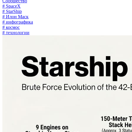
Сообщество
# SpaceX
# StarShip
# Илон Маск
# инфографика
# космос
# технологии