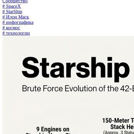
Сообщество
# SpaceX
# StarShip
# Илон Маск
# инфографика
# космос
# технологии