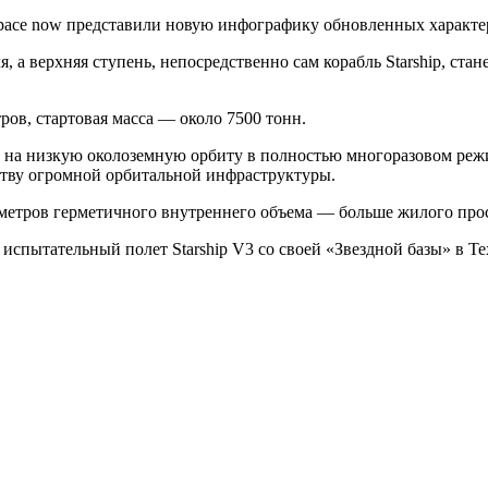
pace now представили новую инфографику обновленных характер
я, а верхняя ступень, непосредственно сам корабль Starship, ст
тров, стартовая масса — около 7500 тонн.
ки на низкую околоземную орбиту в полностью многоразовом реж
ьству огромной орбитальной инфраструктуры.
 метров герметичного внутреннего объема — больше жилого про
спытательный полет Starship V3 со своей «Звездной базы» в Тех