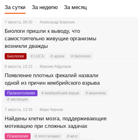
За сутки
За неделю
За месяц
7 августа, 08:30
Александр Березин
Биологи пришли к выводу, что
самостоятельно живущие организмы
возникли дважды
Биология
# LUCA
# археи
# биология
6 августа, 15:15
Максим Абдулаев
Появление плотных фекалий назвали
одной из причин кембрийского взрыва
Палеонтология
# кембрийский взрыв
# кишечник
# эволюция
7 августа, 13:39
Марк Чернов
Найдены клетки мозга, поддерживающие
мотивацию при сложных задачах
Психология
# гипоталамус
# мозг