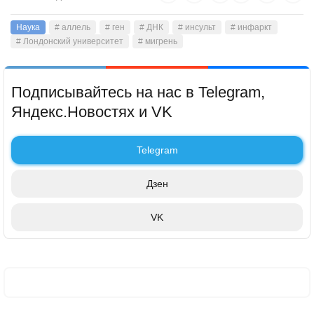
Наука
# аллель
# ген
# ДНК
# инсульт
# инфаркт
# Лондонский университет
# мигрень
Подписывайтесь на нас в Telegram,
Яндекс.Новостях и VK
Telegram
Дзен
VK