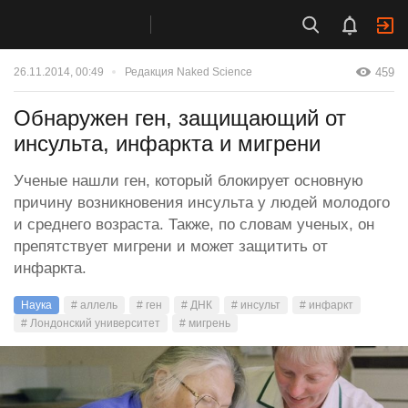
459
26.11.2014, 00:49
Редакция Naked Science
Обнаружен ген, защищающий от
инсульта, инфаркта и мигрени
Ученые нашли ген, который блокирует основную
причину возникновения инсульта у людей молодого
и среднего возраста. Также, по словам ученых, он
препятствует мигрени и может защитить от
инфаркта.
Наука
# аллель
# ген
# ДНК
# инсульт
# инфаркт
# Лондонский университет
# мигрень