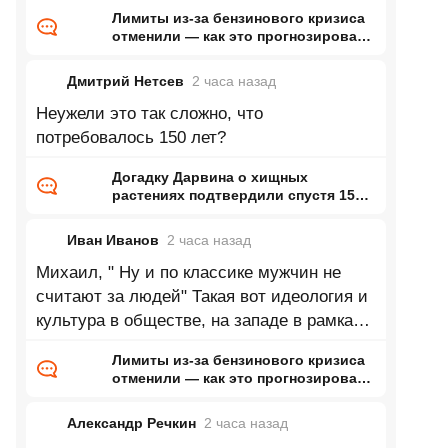
и обучение моделей это будущее,
Лимиты из-за бензинового кризиса
отменили — как это прогнозировал
ранее Naked Science
Дмитрий Нетсев
2 часа
назад
Неужели это так сложно, что
потребовалось 150 лет?
Догадку Дарвина о хищных
растениях подтвердили спустя 150
лет
Иван Иванов
2 часа
назад
Михаил, " Ну и по классике мужчин не
считают за людей" Такая вот идеология и
культура в обществе, на западе в рамках
правых идеологий так же. Вообще
Лимиты из-за бензинового кризиса
отменили — как это прогнозировал
ранее Naked Science
Александр Речкин
2 часа
назад