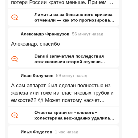
потери России кратно меньше. Причем по
его словам верит в это совершенно
Лимиты из-за бензинового кризиса
отменили — как это прогнозировал
ранее Naked Science
Александр Французов
56 минут
назад
Александр, спасибо
Danuri запечатлел последствия
столкновения второй ступени
Falcon 9 с Луной
Иван Колупаев
59 минут
назад
А сам аппарат был сделан полностью из
железа или тоже из пластиковых трубок и
емкостей? 😏 Может поэтому насчет
пластика и получился такой
Очистка крови от «плохого»
холестерина неожиданно удалила
«вечные химикаты» и микропластик
Илья Федотов
1 час
назад