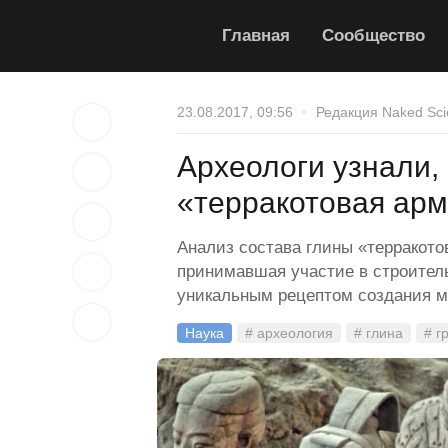
Главная
Сообщество
23.08.2017, 09:56
Редакция Naked Sci
Археологи узнали,
«терракотовая ар
Анализ состава глины «терракото
принимавшая участие в строител
уникальным рецептом создания м
Наука
# археология
# глина
# г