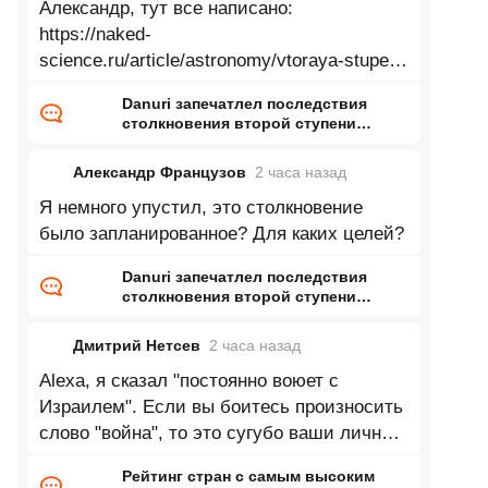
Александр, тут все написано:
https://naked-
science.ru/article/astronomy/vtoraya-stupen-
falcon-9-v
Danuri запечатлел последствия
столкновения второй ступени
Falcon 9 с Луной
Александр Французов
2 часа
назад
Я немного упустил, это столкновение
было запланированное? Для каких целей?
Danuri запечатлел последствия
столкновения второй ступени
Falcon 9 с Луной
Дмитрий Нетсев
2 часа
назад
Alexa, я сказал "постоянно воюет с
Израилем". Если вы боитесь произносить
слово "война", то это сугубо ваши личные
тараканы — обратись к специалисту.
Рейтинг стран с самым высоким