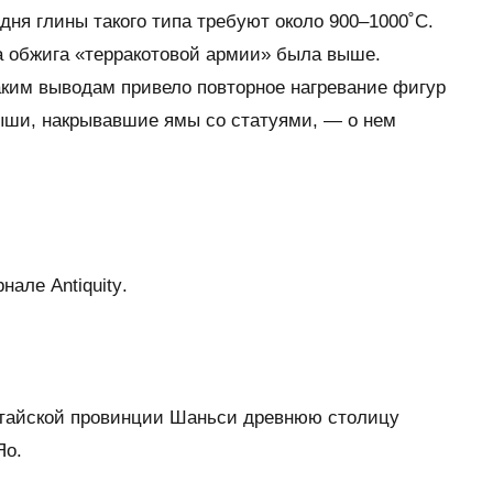
дня глины такого типа требуют около 900–1000˚C.
а обжига «терракотовой армии» была выше.
аким выводам привело повторное нагревание фигур
рыши, накрывавшие ямы со статуями, — о нем
рнале
Antiquity
.
тайской провинции Шаньси древнюю столицу
Яо.