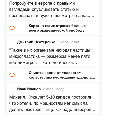
Попробуйте в европе с правыми
взглядами опубликовать статью и
преподавать в вузе, я посмотрю на вас,
как вас попытаются выдавить из научного
Карта: в каких странах больше
и
всего академической свободы
Дмитрий Нестеренко
2 часа
назад
"Также в их организме находят частицы
микропластика — размером менее пяти
миллиметров" - хотя логически
утверждение верно про микропластик, но 5
Очистка крови от «плохого»
мм
холестерина неожиданно удалила
«вечные химикаты» и микропластик
Иван Иванов
2 часа
назад
Михаил, "Уже лет 5-10 как все построили
что хотели, по мощностям нет смысла
делать быстрее." Ещё как надо инференс