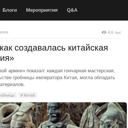
Блоги
Мероприятия
Q&A
ence
4,6 тыс
 как создавалась китайская
мия»
вой армии» показал: каждая гончарная мастерская,
ьстве гробницы императора Китая, могла обладать
атериалов.
робницы
# Китай